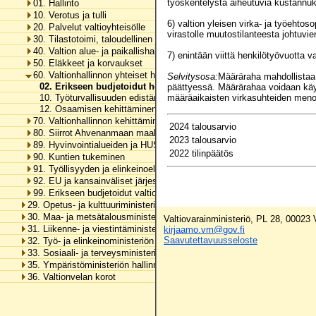
työskentelystä aiheutuvia kustannuk
01. Hallinto
10. Verotus ja tulli
6) valtion yleisen virka- ja työehtos
20. Palvelut valtioyhteisölle
virastolle muutostilanteesta johtuvi
30. Tilastotoimi, taloudellinen tutkimus ja rekisterihallinto
40. Valtion alue- ja paikallishallinto
7) enintään viittä henkilötyövuotta
50. Eläkkeet ja korvaukset
60. Valtionhallinnon yhteiset henkilöstömenot
Selvitysosa:
Määräraha mahdollistaa
02. Erikseen budjetoidut henkilöstömenot
päättyessä. Määrärahaa voidaan käy
10. Työturvallisuuden edistäminen
määräaikaisten virkasuhteiden menoi
12. Osaamisen kehittäminen
70. Valtionhallinnon kehittäminen
2024 talousarvio
80. Siirrot Ahvenanmaan maakunnalle
2023 talousarvio
89. Hyvinvointialueiden ja HUS-yhtymän rahoitus
2022 tilinpäätös
90. Kuntien tukeminen
91. Työllisyyden ja elinkeinoelämän tukeminen
92. EU ja kansainväliset järjestöt
99. Erikseen budjetoidut valtionhallinnon menot
29. Opetus- ja kulttuuriministeriön hallinnonala
30. Maa- ja metsätalousministeriön hallinnonala
Valtiovarainministeriö, PL 28, 00023
31. Liikenne- ja viestintäministeriön hallinnonala
kirjaamo.vm@gov.fi
Saavutettavuusseloste
32. Työ- ja elinkeinoministeriön hallinnonala
33. Sosiaali- ja terveysministeriön hallinnonala
35. Ympäristöministeriön hallinnonala
36. Valtionvelan korot