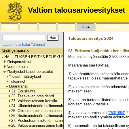
Siirry
sisältöön
Valtion talousarvioesitykset
Etusivu
2027
2026
2025
2024
Aiemmat talou
Talousarvioesitys 2024
Laajennettu haku
Tyhjennä
02.
Erikseen budjetoidut henkilö
Sisällysluettelo
Momentille myönnetään
2 500 000
e
HALLITUKSEN ESITYS EDUSKUNNALLE VALTION TALOUSARVIOKSI 
Yleisperustelut
Määrärahaa saa käyttää:
Numerotaulu
Yksityiskohtaiset perustelut
1) välttämättömän lisähenkilökunnan
Yleiset määräykset
tapauksissa, joissa määrärahatarve e
Tuloarviot
Määrärahat
2) valtiovarainministeriön tekemist
21. Eduskunta
maksamiseen
22. Tasavallan presidentti
3) viraston tuotannollisten tai talo
23. Valtioneuvoston kanslia
korvaamiseen virastoille
24. Ulkoministeriön hallinnonala
25. Oikeusministeriön hallinnonala
4) valtion virkamieslain
(750/1994)
27
26. Sisäministeriön hallinnonala
maksettujen työllistymistä edistävä
27. Puolustusministeriön hallinnonala
28. Valtiovarainministeriön hallinnonala
5) tuotannollisten tai taloudelliste