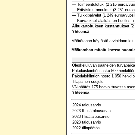
— Toimeentulotuki (2 216 euroa/vuos
— Erityiskustannukset (3 251 euroa/
— Tulkkipalvelut (1 249 euroa/vuosi
— Korvaukset alaikäisten huollosta 
Alkukartoituksen kustannukset
(2 
Yhteensä
Määrärahan käytöstä arvioidaan kul
Määrärahan mitoituksessa huomioo
Oleskeluluvan saaneiden turvapaik
Pakolaiskiintiön lasku 500 henkilöö
Pakolaiskiintiön nosto 1 050 henkil
Tilapäinen suojelu
VN-päätös 175 haavoittuvassa ase
Yhteensä
2024 talousarvio
2023 II lisätalousarvio
2023 I lisätalousarvio
2023 talousarvio
2022 tilinpäätös