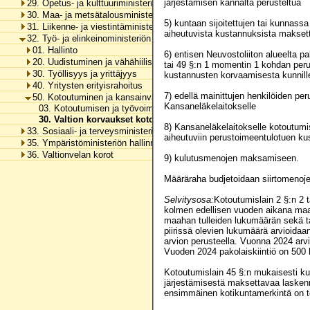
järjestämisen kannalta perusteltua
29. Opetus- ja kulttuuriministeriön hallinnonala
30. Maa- ja metsätalousministeriön hallinnonala
5) kuntaan sijoitettujen tai kunnass
31. Liikenne- ja viestintäministeriön hallinnonala
aiheutuvista kustannuksista maksett
32. Työ- ja elinkeinoministeriön hallinnonala
01. Hallinto
6) entisen Neuvostoliiton alueelta p
20. Uudistuminen ja vähähiilisyys
tai 49 §:n 1 momentin 1 kohdan perus
30. Työllisyys ja yrittäjyys
kustannusten korvaamisesta kunnille
40. Yritysten erityisrahoitus
7) edellä mainittujen henkilöiden 
50. Kotoutuminen ja kansainvälinen osaaminen
Kansaneläkelaitokselle
03. Kotoutumisen ja työvoiman maahanmuuton edistäminen
30. Valtion korvaukset kotoutumisen edistämisestä
8) Kansaneläkelaitokselle kotoutumis
33. Sosiaali- ja terveysministeriön hallinnonala
aiheutuviin perustoimeentulotuen ku
35. Ympäristöministeriön hallinnonala
36. Valtionvelan korot
9) kulutusmenojen maksamiseen.
Määräraha budjetoidaan siirtomenoj
Selvitysosa:
Kotoutumislain 2 §:n 2 
kolmen edellisen vuoden aikana maa
maahan tulleiden lukumäärän sekä ta
piirissä olevien lukumäärä arvioida
arvion perusteella. Vuonna 2024 arvio
Vuoden 2024 pakolaiskiintiö on 500 
Kotoutumislain 45 §:n mukaisesti k
järjestämisestä maksettavaa laskenna
ensimmäinen kotikuntamerkintä on te