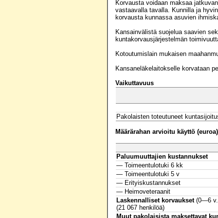
Korvausta voidaan maksaa jatkuvan o
vastaavalla tavalla. Kunnilla ja hyv
korvausta kunnassa asuvien ihmiskau
Kansainvälistä suojelua saavien sekä
kuntakorvausjärjestelmän toimivuutta 
Kotoutumislain mukaisen maahanmuutt
Kansaneläkelaitokselle korvataan p
Vaikuttavuus
Pakolaisten toteutuneet kuntasijoitu
Määrärahan arvioitu käyttö (euroa)
Paluumuuttajien kustannukset
— Toimeentulotuki 6 kk
— Toimeentulotuki 5 v
— Erityiskustannukset
— Heimoveteraanit
Laskennalliset korvaukset
(0—6 v.
(21 067 henkilöä)
Muut pakolaisista maksettavat ku