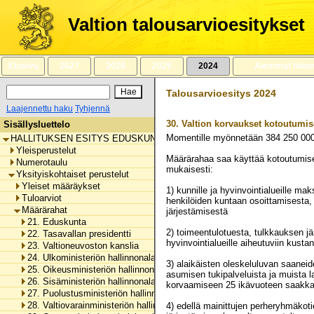
Siirry
sisältöön
Valtion talousarvioesitykset
Etusivu
2027
2026
2025
2024
Aiemmat talou
Talousarvioesitys 2024
Laajennettu haku
Tyhjennä
30.
Valtion korvaukset kotoutumis
Sisällysluettelo
Momentille myönnetään
384 250 00
HALLITUKSEN ESITYS EDUSKUNNALLE VALTION TALOUSARVIOKSI 
Yleisperustelut
Määrärahaa saa käyttää kotoutumis
Numerotaulu
mukaisesti:
Yksityiskohtaiset perustelut
Yleiset määräykset
1) kunnille ja hyvinvointialueille ma
Tuloarviot
henkilöiden kuntaan osoittamisesta
Määrärahat
järjestämisestä
21. Eduskunta
2) toimeentulotuesta, tulkkauksen j
22. Tasavallan presidentti
hyvinvointialueille aiheutuviin kus
23. Valtioneuvoston kanslia
24. Ulkoministeriön hallinnonala
3) alaikäisten oleskeluluvan saanei
25. Oikeusministeriön hallinnonala
asumisen tukipalveluista ja muista l
26. Sisäministeriön hallinnonala
korvaamiseen 25 ikävuoteen saakka 
27. Puolustusministeriön hallinnonala
28. Valtiovarainministeriön hallinnonala
4) edellä mainittujen perheryhmäko