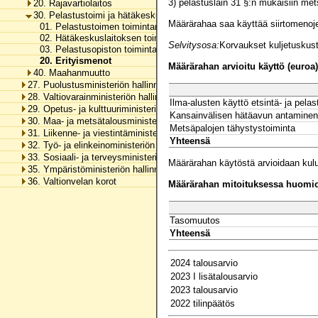
3) pelastuslain 31 §:n mukaisiin met
20. Rajavartiolaitos
30. Pelastustoimi ja hätäkeskustoiminta
Määrärahaa saa käyttää siirtomeno
01. Pelastustoimen toimintamenot
02. Hätäkeskuslaitoksen toimintamenot
Selvitysosa:
Korvaukset kuljetuskust
03. Pelastusopiston toimintamenot
20. Erityismenot
Määrärahan arvioitu käyttö (euroa)
40. Maahanmuutto
27. Puolustusministeriön hallinnonala
28. Valtiovarainministeriön hallinnonala
Ilma-alusten käyttö etsintä- ja pelas
29. Opetus- ja kulttuuriministeriön hallinnonala
Kansainvälisen hätäavun antaminen
30. Maa- ja metsätalousministeriön hallinnonala
Metsäpalojen tähystystoiminta
31. Liikenne- ja viestintäministeriön hallinnonala
Yhteensä
32. Työ- ja elinkeinoministeriön hallinnonala
33. Sosiaali- ja terveysministeriön hallinnonala
Määrärahan käytöstä arvioidaan kul
35. Ympäristöministeriön hallinnonala
36. Valtionvelan korot
Määrärahan mitoituksessa huomioo
Tasomuutos
Yhteensä
2024 talousarvio
2023 I lisätalousarvio
2023 talousarvio
2022 tilinpäätös