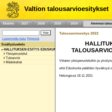
Siirry
sisältöön
Valtion talousarvioesitykset
Etusivu
2027
2026
2025
2024
Aiemmat talou
Talousarvioesitys 2022
Laajennettu haku
Tyhjennä
HALLITUKSEN ESITYS EDUSKUNNALLE VUODEN 2022
Sisällysluettelo
TALOUSARVIO
HALLITUKSEN ESITYS EDUSKUNNALLE VUODEN 2022 TALOUSARVIO
Yleisperustelut
Tuloarviot
Viitaten yleisperusteluihin ja yksity
Määrärahat
että Eduskunta päättäisi hyväksyä o
Helsingissä 18.11.2021