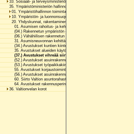
33. Sosiaali- ja terveysministeriön hallinnonala
35. Ympäristöministeriön hallinnonala
01. Ympäristöhallinnon toimintamenot
10. Ympäristön- ja luonnonsuojelu
20. Yhdyskunnat, rakentaminen ja asuminen
01. Asumisen rahoitus- ja kehittämiskeskuksen toimintamenot
(04.) Rakennetun ympäristön digitaalisen rekisterin ja alustan luomin
(06.) Vähähiilisen rakennetun ympäristön ohjelma
31. Asumisneuvonnan kehittäminen ja laajentaminen
(34.) Avustukset kuntien kiinteistöjen öljylämmityksestä luopumiseen
35. Avustukset alueiden käytön ja rakentamisen digitalisaatioon
(37.) Avustukset vihreää siirtymää tukevan rakentamisen toteutt
(52.) Avustukset asuinrakennusten sähköisen liikenteen infrastruktuu
(53.) Avustukset työpaikkakiinteistöjen sähköisen liikenteen infrastru
55. Avustukset korjaustoimintaan
(56.) Avustukset asuinrakennusten öljy- ja kaasulämmityksestä luop
60. Siirto Valtion asuntorahastoon
64. Avustukset rakennusperinnön hoitoon
36. Valtionvelan korot