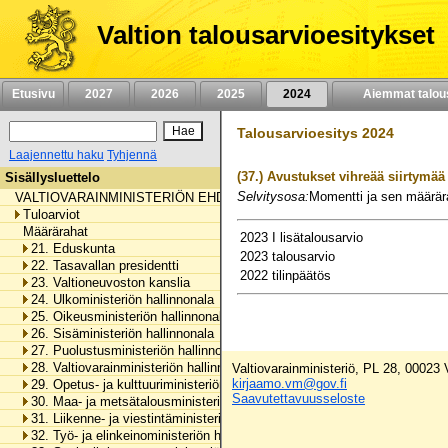
Siirry
sisältöön
Valtion talousarvioesitykset
Etusivu
2027
2026
2025
2024
Aiemmat talou
Talousarvioesitys 2024
Laajennettu haku
Tyhjennä
(37.)
Avustukset vihreää siirtymää
Sisällysluettelo
Selvitysosa:
Momentti ja sen määrära
VALTIOVARAINMINISTERIÖN EHDOTUS VUODEN 2024 TALOUSARVIO
Tuloarviot
Määrärahat
2023 I lisätalousarvio
21. Eduskunta
2023 talousarvio
22. Tasavallan presidentti
2022 tilinpäätös
23. Valtioneuvoston kanslia
24. Ulkoministeriön hallinnonala
25. Oikeusministeriön hallinnonala
26. Sisäministeriön hallinnonala
27. Puolustusministeriön hallinnonala
28. Valtiovarainministeriön hallinnonala
Valtiovarainministeriö, PL 28, 00023
kirjaamo.vm@gov.fi
29. Opetus- ja kulttuuriministeriön hallinnonala
Saavutettavuusseloste
30. Maa- ja metsätalousministeriön hallinnonala
31. Liikenne- ja viestintäministeriön hallinnonala
32. Työ- ja elinkeinoministeriön hallinnonala