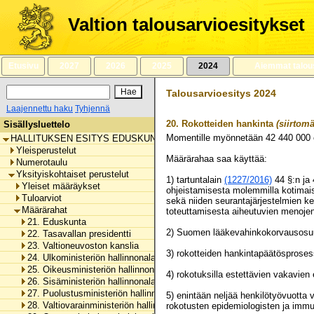
Siirry
sisältöön
Valtion talousarvioesitykset
Etusivu
2027
2026
2025
2024
Aiemmat talou
Talousarvioesitys 2024
Laajennettu haku
Tyhjennä
20.
Rokotteiden hankinta
(siirtomä
Sisällysluettelo
Momentille myönnetään
42 440 000
HALLITUKSEN ESITYS EDUSKUNNALLE VALTION TALOUSARVIOKSI 
Yleisperustelut
Määrärahaa saa käyttää:
Numerotaulu
Yksityiskohtaiset perustelut
1) tartuntalain
(1227/2016)
44 §:n ja 
Yleiset määräykset
ohjeistamisesta molemmilla kotimaisi
Tuloarviot
sekä niiden seurantajärjestelmien ke
Määrärahat
toteuttamisesta aiheutuvien menoj
21. Eduskunta
2) Suomen lääkevahinkokorvausos
22. Tasavallan presidentti
23. Valtioneuvoston kanslia
3) rokotteiden hankintapäätösproses
24. Ulkoministeriön hallinnonala
25. Oikeusministeriön hallinnonala
4) rokotuksilla estettävien vakavie
26. Sisäministeriön hallinnonala
27. Puolustusministeriön hallinnonala
5) enintään neljää henkilötyövuotta
28. Valtiovarainministeriön hallinnonala
rokotusten epidemiologisten ja immun