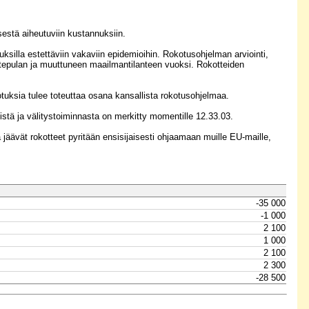
estä aiheutuviin kustannuksiin.
lla estettäviin vakaviin epidemioihin. Rokotusohjelman arviointi,
kotepulan ja muuttuneen maailmantilanteen vuoksi. Rokotteiden
otuksia tulee toteuttaa osana kansallista rokotusohjelmaa.
stä ja välitystoiminnasta on merkitty momentille 12.33.03.
jäävät rokotteet pyritään ensisijaisesti ohjaamaan muille EU-maille,
-35 000
-1 000
2 100
1 000
2 100
2 300
-28 500