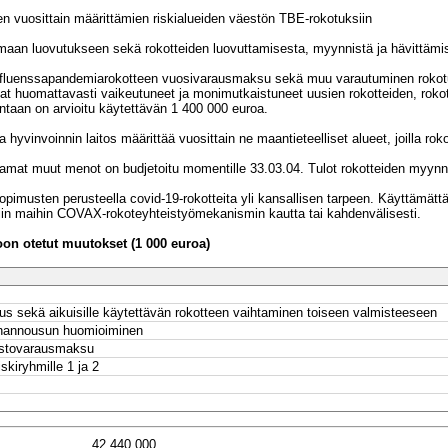
en vuosittain määrittämien riskialueiden väestön TBE-rokotuksiin
omaan luovutukseen sekä rokotteiden luovuttamisesta, myynnistä ja hävittämis
fluenssapandemiarokotteen vuosivarausmaksu sekä muu varautuminen rokotuksi
 ovat huomattavasti vaikeutuneet ja monimutkaistuneet uusien rokotteiden, ro
mintaan on arvioitu käytettävän 1 400 000 euroa.
yvinvoinnin laitos määrittää vuosittain ne maantieteelliset alueet, joilla rok
ät palvelut
tamat muut menot on budjetoitu momentille 33.03.04. Tulot rokotteiden myynni
musten perusteella covid-19-rokotteita yli kansallisen tarpeen. Käyttämättä 
in maihin COVAX-rokoteyhteistyömekanismin kautta tai kahdenvälisesti.
n otetut muutokset (1 000 euroa)
us sekä aikuisille käytettävän rokotteen vaihtaminen toiseen valmisteeseen
heutuviin kustannuksiin
nnannousun huomioiminen
ostovarausmaksu
kiryhmille 1 ja 2
42 440 000