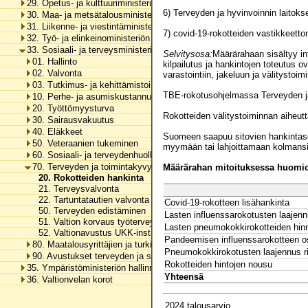
29. Opetus- ja kulttuuriministeriön hallinnonala
6) Terveyden ja hyvinvoinnin laitoks
30. Maa- ja metsätalousministeriön hallinnonala
31. Liikenne- ja viestintäministeriön hallinnonala
7) covid-19-rokotteiden vastikkeett
32. Työ- ja elinkeinoministeriön hallinnonala
33. Sosiaali- ja terveysministeriön hallinnonala
Selvitysosa:
Määrärahaan sisältyy in
01. Hallinto
kilpailutus ja hankintojen toteutus
02. Valvonta
varastointiin, jakeluun ja välitystoi
03. Tutkimus- ja kehittämistoiminta
TBE-rokotusohjelmassa Terveyden ja h
10. Perhe- ja asumiskustannusten tasaus, perustoimeentulotuki ja erä
20. Työttömyysturva
Rokotteiden välitystoiminnan aiheut
30. Sairausvakuutus
40. Eläkkeet
Suomeen saapuu sitovien hankintasopi
50. Veteraanien tukeminen
myymään tai lahjoittamaan kolmansi
60. Sosiaali- ja terveydenhuollon tukeminen
70. Terveyden ja toimintakyvyn edistäminen
Määrärahan mitoituksessa huomioo
20. Rokotteiden hankinta
21. Terveysvalvonta
22. Tartuntatautien valvonta
Covid-19-rokotteen lisähankinta
50. Terveyden edistäminen
Lasten influenssarokotusten laajenn
51. Valtion korvaus työterveyshuollon erikoislääkärikoulutuksesta ai
Lasten pneumokokkirokotteiden hi
52. Valtionavustus UKK-instituutin toimintaan
Pandeemisen influenssarokotteen 
80. Maatalousyrittäjien ja turkistuottajien lomitustoiminta
Pneumokokkirokotusten laajennus ris
90. Avustukset terveyden ja sosiaalisen hyvinvoinnin edistämiseen
Rokotteiden hintojen nousu
35. Ympäristöministeriön hallinnonala
Yhteensä
36. Valtionvelan korot
2024 talousarvio