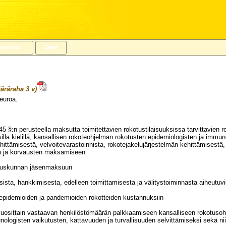
sarviot
Ohje
äräraha 3 v)
euroa.
VUODELLE 2024
45 §:n perusteella maksutta toimitettavien rokotustilaisuuksissa tarvittavien 
lla kielillä, kansallisen rokoteohjelman rokotusten epidemiologisten ja immun
hittämisestä, velvoitevarastoinnista, rokotejakelujärjestelmän kehittämisest
en ja korvausten maksamiseen
uuskunnan jäsenmaksuun
sista, hankkimisesta, edelleen toimittamisesta ja välitystoiminnasta aiheu
n epidemioiden ja pandemioiden rokotteiden kustannuksiin
 vuosittain vastaavan henkilöstömäärän palkkaamiseen kansalliseen rokotusohje
ologisten vaikutusten, kattavuuden ja turvallisuuden selvittämiseksi sekä ni