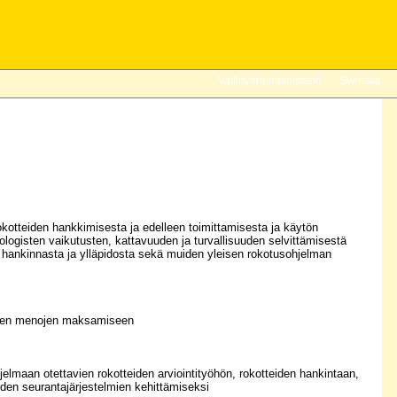
Valtiovarainministeriö
Svenska
rokotteiden hankkimisesta ja edelleen toimittamisesta ja käytön
ologisten vaikutusten, kattavuuden ja turvallisuuden selvittämisestä
ä, hankinnasta ja ylläpidosta sekä muiden yleisen rokotusohjelman
tuvien menojen maksamiseen
lmaan otettavien rokotteiden arviointityöhön, rokotteiden hankintaan,
iden seurantajärjestelmien kehittämiseksi