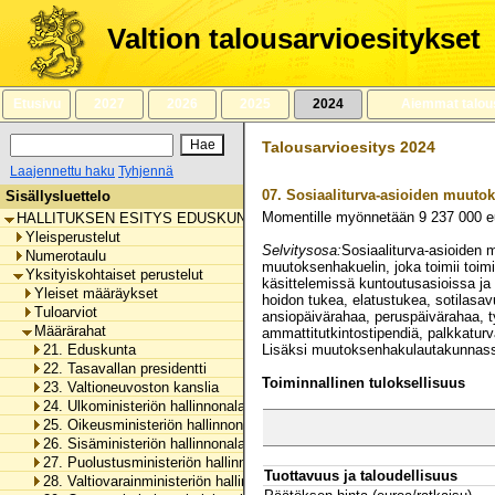
Siirry
sisältöön
Valtion talousarvioesitykset
Etusivu
2027
2026
2025
2024
Aiemmat talou
Talousarvioesitys 2024
Laajennettu haku
Tyhjennä
07.
Sosiaaliturva-asioiden muuto
Sisällysluettelo
Momentille myönnetään
9 237 000
e
HALLITUKSEN ESITYS EDUSKUNNALLE VALTION TALOUSARVIOKSI 
Yleisperustelut
Selvitysosa:
Sosiaaliturva-asioiden 
Numerotaulu
muutoksenhakuelin, joka toimii to
Yksityiskohtaiset perustelut
käsittelemissä kuntoutusasioissa ja 
Yleiset määräykset
hoidon tukea, elatustukea, sotilasa
Tuloarviot
ansiopäivärahaa, peruspäivärahaa, 
Määrärahat
ammattitutkintostipendiä, palkkatu
21. Eduskunta
Lisäksi muutoksenhakulautakunnass
22. Tasavallan presidentti
Toiminnallinen tuloksellisuus
23. Valtioneuvoston kanslia
24. Ulkoministeriön hallinnonala
25. Oikeusministeriön hallinnonala
26. Sisäministeriön hallinnonala
27. Puolustusministeriön hallinnonala
Tuottavuus ja taloudellisuus
28. Valtiovarainministeriön hallinnonala