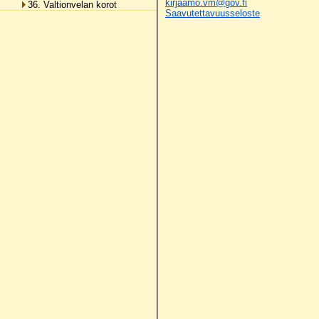
kirjaamo.vm@gov.fi
36. Valtionvelan korot
Saavutettavuusseloste