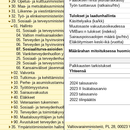
Päätöksen hinta (euroa/ratkaisu)
29. Opetus- ja kulttuuriministeriön hallinnonala
Työn tuottavuus (ratkaisu/htv)
30. Maa- ja metsätalousministeriön hallinnonala
31. Liikenne- ja viestintäministeriön hallinnonala
Tulokset ja laadunhallinta
32. Työ- ja elinkeinoministeriön hallinnonala
33. Sosiaali- ja terveysministeriön hallinnonala
Käsittelyaika (ka/kk)
01. Hallinto
Muutosaste vakuutusoikeudessa
01. Sosiaali- ja terveysministeriön toimintamenot
VMBaro:n tulokset (indeksi)
04. Valtion mielisairaaloiden toimintamenot
Sairauspoissaolojen määrä (pv/htv)
05. Terveyden ja hyvinvoinnin laitoksen alaisten lastensuojeluyksik
Eläköitymisen keski-ikä (vuotta)
06. Terveyden ja hyvinvoinnin laitoksen alaisen vankiterveydenhuol
07. Sosiaaliturva-asioiden muutoksenhakulautakunnan toimint
Määrärahan mitoituksessa huomioo
08. Vankiterveydenhuollon yksikön ulkopuoliset terveyspalvelut
25. Sosiaali- ja terveydenhuollon valtakunnallinen tiedonhallinta
29. Sosiaali- ja terveysministeriön hallinnonalan arvonlisäveromenot
Palkkausten tarkistukset
66. Kansainväliset jäsenmaksut ja maksuosuudet
Yhteensä
02. Valvonta
03. Tutkimus- ja kehittämistoiminta
10. Perhe- ja asumiskustannusten tasaus, perustoimeentulotuki ja erä
2024 talousarvio
20. Työttömyysturva
2023 II lisätalousarvio
30. Sairausvakuutus
2023 talousarvio
40. Eläkkeet
2022 tilinpäätös
50. Veteraanien tukeminen
60. Sosiaali- ja terveydenhuollon tukeminen
70. Terveyden ja toimintakyvyn edistäminen
80. Maatalousyrittäjien ja turkistuottajien lomitustoiminta
90. Avustukset terveyden ja sosiaalisen hyvinvoinnin edistämiseen
Valtiovarainministeriö, PL 28, 00023
35. Ympäristöministeriön hallinnonala