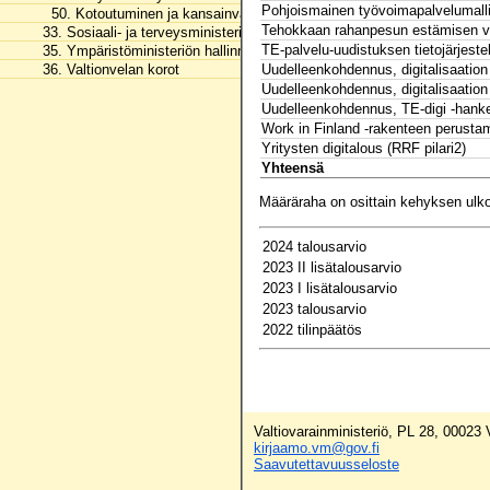
Pohjoismainen työvoimapalvelumalli 
50. Kotoutuminen ja kansainvälinen osaaminen
Tehokkaan rahanpesun estämisen va
33. Sosiaali- ja terveysministeriön hallinnonala
TE-palvelu-uudistuksen tietojärjes
35. Ympäristöministeriön hallinnonala
Uudelleenkohdennus, digitalisaation 
36. Valtionvelan korot
Uudelleenkohdennus, digitalisaation 
Uudelleenkohdennus, TE-digi -hanke 
Work in Finland -rakenteen perusta
Yritysten digitalous (RRF pilari2)
Yhteensä
Määräraha on osittain kehyksen ulko
2024 talousarvio
2023 II lisätalousarvio
2023 I lisätalousarvio
2023 talousarvio
2022 tilinpäätös
Valtiovarainministeriö, PL 28, 00023
kirjaamo.vm@gov.fi
Saavutettavuusseloste