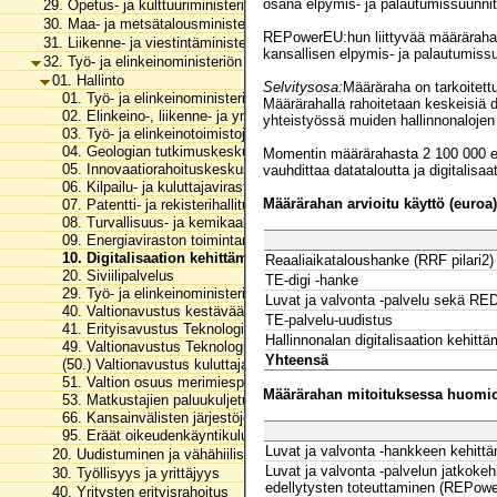
osana elpymis- ja palautumissuunni
29. Opetus- ja kulttuuriministeriön hallinnonala
30. Maa- ja metsätalousministeriön hallinnonala
REPowerEU:hun liittyvää määrärah
31. Liikenne- ja viestintäministeriön hallinnonala
kansallisen elpymis- ja palautumiss
32. Työ- ja elinkeinoministeriön hallinnonala
01. Hallinto
Selvitysosa:
Määräraha on tarkoitettu
01. Työ- ja elinkeinoministeriön toimintamenot
Määrärahalla rahoitetaan keskeisiä dig
02. Elinkeino-, liikenne- ja ympäristökeskusten toimintamenot
yhteistyössä muiden hallinnonalojen
03. Työ- ja elinkeinotoimistojen toimintamenot
04. Geologian tutkimuskeskuksen toimintamenot
Momentin määrärahasta 2 100 000 eu
05. Innovaatiorahoituskeskus Business Finlandin toimintamenot
vauhdittaa datataloutta ja digitalisaa
06. Kilpailu- ja kuluttajaviraston toimintamenot
Määrärahan arvioitu käyttö (euroa)
07. Patentti- ja rekisterihallituksen toimintamenot
08. Turvallisuus- ja kemikaaliviraston toimintamenot
09. Energiaviraston toimintamenot
10. Digitalisaation kehittäminen
Reaaliaikataloushanke (RRF pilari2)
20. Siviilipalvelus
TE-digi -hanke
29. Työ- ja elinkeinoministeriön hallinnonalan arvonlisäveromenot
Luvat ja valvonta -palvelu sekä RE
40. Valtionavustus kestävää kasvupolitiikkaa edistäville toimijoille
TE-palvelu-uudistus
41. Erityisavustus Teknologian tutkimuskeskus VTT Oy:n tutkimusin
Hallinnonalan digitalisaation kehitt
49. Valtionavustus Teknologian tutkimuskeskus VTT Oy:n toiminta
Yhteensä
(50.) Valtionavustus kuluttajajärjestölle
51. Valtion osuus merimiespalvelutoiminnasta
Määrärahan mitoituksessa huomioo
53. Matkustajien paluukuljetukset ja korvaukset
66. Kansainvälisten järjestöjen jäsenmaksut ja rahoitusosuudet
95. Eräät oikeudenkäyntikulut ja korvaukset
Luvat ja valvonta -hankkeen kehitt
20. Uudistuminen ja vähähiilisyys
Luvat ja valvonta -palvelun jatkoke
30. Työllisyys ja yrittäjyys
edellytysten toteuttaminen (REPowe
40. Yritysten erityisrahoitus