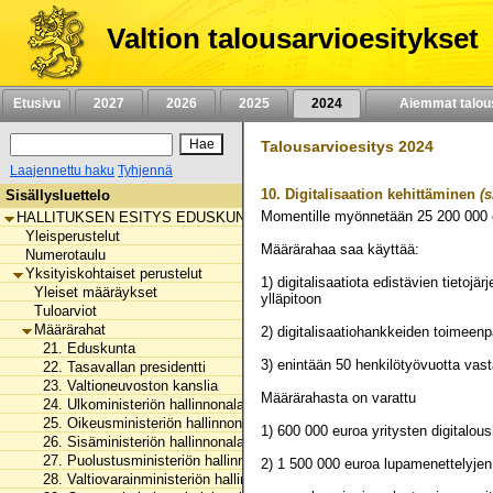
Siirry
sisältöön
Valtion talousarvioesitykset
Etusivu
2027
2026
2025
2024
Aiemmat talou
Talousarvioesitys 2024
Laajennettu haku
Tyhjennä
10.
Digitalisaation kehittäminen
(s
Sisällysluettelo
Momentille myönnetään
25 200 000
HALLITUKSEN ESITYS EDUSKUNNALLE VALTION TALOUSARVIOKSI 
Yleisperustelut
Määrärahaa saa käyttää:
Numerotaulu
Yksityiskohtaiset perustelut
1) digitalisaatiota edistävien tietoj
Yleiset määräykset
ylläpitoon
Tuloarviot
Määrärahat
2) digitalisaatiohankkeiden toimeenp
21. Eduskunta
3) enintään 50 henkilötyövuotta vas
22. Tasavallan presidentti
23. Valtioneuvoston kanslia
Määrärahasta on varattu
24. Ulkoministeriön hallinnonala
25. Oikeusministeriön hallinnonala
1) 600 000 euroa yritysten digitalou
26. Sisäministeriön hallinnonala
27. Puolustusministeriön hallinnonala
2) 1 500 000 euroa lupamenettelyje
28. Valtiovarainministeriön hallinnonala