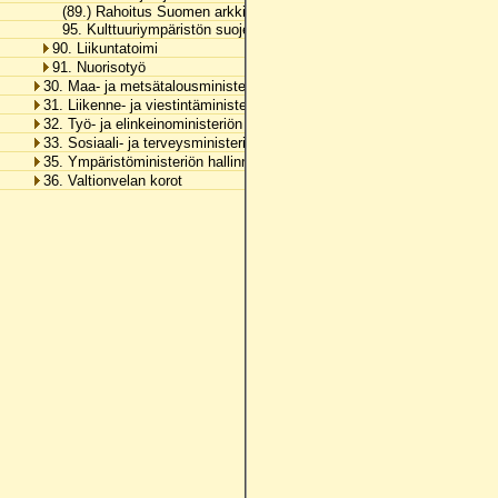
(89.) Rahoitus Suomen arkkitehtuuri- ja designmuseosäätiölle ja kiin
95. Kulttuuriympäristön suojelusta aiheutuvat menot
90. Liikuntatoimi
91. Nuorisotyö
30. Maa- ja metsätalousministeriön hallinnonala
31. Liikenne- ja viestintäministeriön hallinnonala
32. Työ- ja elinkeinoministeriön hallinnonala
33. Sosiaali- ja terveysministeriön hallinnonala
35. Ympäristöministeriön hallinnonala
36. Valtionvelan korot