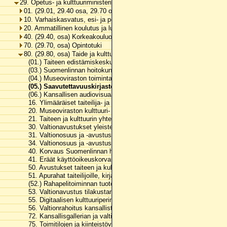
29. Opetus- ja kulttuuriministeriön hallinnonala
01. (29.01, 29.40 osa, 29.70 osa ja 29.80, osa) Hallinto, kirkollisasia
10. Varhaiskasvatus, esi- ja perusopetus ja vapaa sivistystyö
20. Ammatillinen koulutus ja lukiokoulutus
40. (29.40, osa) Korkeakouluopetus ja tutkimus
70. (29.70, osa) Opintotuki
80. (29.80, osa) Taide ja kulttuuri
(01.) Taiteen edistämiskeskuksen toimintamenot
(03.) Suomenlinnan hoitokunnan toimintamenot
(04.) Museoviraston toimintamenot
(05.) Saavutettavuuskirjasto Celian toimintamenot
(06.) Kansallisen audiovisuaalisen instituutin toimintamenot
16. Ylimääräiset taiteilija- ja sanomalehtimieseläkkeet
20. Museoviraston kulttuuri- ja nähtävyyskohteiden tilakustannukse
21. Taiteen ja kulttuurin yhteiset menot
30. Valtionavustukset yleisten kirjastojen toimintaan
31. Valtionosuus ja -avustus esittävän taiteen ja museoiden käyttö
34. Valtionosuus ja -avustus taiteen perusopetuksen käyttökustann
40. Korvaus Suomenlinnan huoltoliikenteen käyttötappioon
41. Eräät käyttöoikeuskorvaukset
50. Avustukset taiteen ja kulttuurin edistämiseen
51. Apurahat taiteilijoille, kirjailijoille ja kääntäjille
(52.) Rahapelitoiminnan tuotot taiteen edistämiseen
53. Valtionavustus tilakustannuksiin
55. Digitaalisen kulttuuriperinnön saatavuus ja säilyttäminen
56. Valtionrahoitus kansallisten taidelaitosten toimintaan
72. Kansallisgallerian ja valtion taideteostoimikunnan kokoelmien k
75. Toimitilojen ja kiinteistövarallisuuden perusparannukset ja kunn