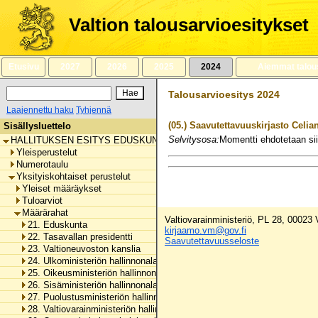
Siirry
sisältöön
Valtion talousarvioesitykset
Etusivu
2027
2026
2025
2024
Aiemmat talou
Talousarvioesitys 2024
Laajennettu haku
Tyhjennä
(05.)
Saavutettavuuskirjasto Celia
Sisällysluettelo
Selvitysosa:
Momentti ehdotetaan sii
HALLITUKSEN ESITYS EDUSKUNNALLE VALTION TALOUSARVIOKSI 
Yleisperustelut
Numerotaulu
Yksityiskohtaiset perustelut
Yleiset määräykset
Tuloarviot
Määrärahat
Valtiovarainministeriö, PL 28, 00023
21. Eduskunta
kirjaamo.vm@gov.fi
22. Tasavallan presidentti
Saavutettavuusseloste
23. Valtioneuvoston kanslia
24. Ulkoministeriön hallinnonala
25. Oikeusministeriön hallinnonala
26. Sisäministeriön hallinnonala
27. Puolustusministeriön hallinnonala
28. Valtiovarainministeriön hallinnonala