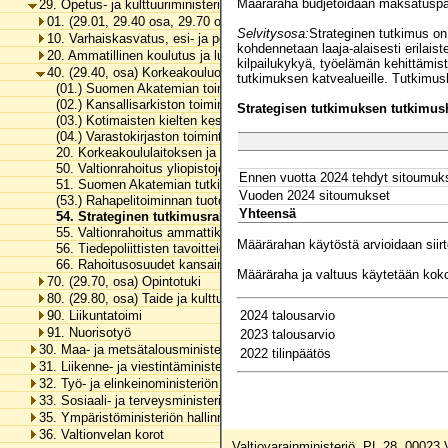
Määräraha budjetoidaan maksatuspäät
29. Opetus- ja kulttuuriministeriön hallinnonala
01. (29.01, 29.40 osa, 29.70 osa ja 29.80, osa) Hallinto, kirkollisasia
Selvitysosa:
Strateginen tutkimus on 
10. Varhaiskasvatus, esi- ja perusopetus ja vapaa sivistystyö
kohdennetaan laaja-alaisesti erilai
20. Ammatillinen koulutus ja lukiokoulutus
kilpailukykyä, työelämän kehittämis
40. (29.40, osa) Korkeakouluopetus ja tutkimus
tutkimuksen katvealueille. Tutkimus
(01.) Suomen Akatemian toimintamenot
(02.) Kansallisarkiston toimintamenot
Strategisen tutkimuksen tutkimus
(03.) Kotimaisten kielten keskuksen toimintamenot
(04.) Varastokirjaston toimintamenot
20. Korkeakoululaitoksen ja tieteen yhteiset menot
50. Valtionrahoitus yliopistojen toimintaan
Ennen vuotta 2024 tehdyt sitoumuk
51. Suomen Akatemian tutkimusmäärärahat
Vuoden 2024 sitoumukset
(53.) Rahapelitoiminnan tuotot tieteen edistämiseen
Yhteensä
54. Strateginen tutkimusrahoitus
55. Valtionrahoitus ammattikorkeakoulujen toimintaan
Määrärahan käytöstä arvioidaan sii
56. Tiedepoliittisten tavoitteiden edistäminen
66. Rahoitusosuudet kansainvälisille järjestöille
Määräraha ja valtuus käytetään kok
70. (29.70, osa) Opintotuki
80. (29.80, osa) Taide ja kulttuuri
90. Liikuntatoimi
2024 talousarvio
91. Nuorisotyö
2023 talousarvio
30. Maa- ja metsätalousministeriön hallinnonala
2022 tilinpäätös
31. Liikenne- ja viestintäministeriön hallinnonala
32. Työ- ja elinkeinoministeriön hallinnonala
33. Sosiaali- ja terveysministeriön hallinnonala
35. Ympäristöministeriön hallinnonala
36. Valtionvelan korot
Valtiovarainministeriö, PL 28, 00023