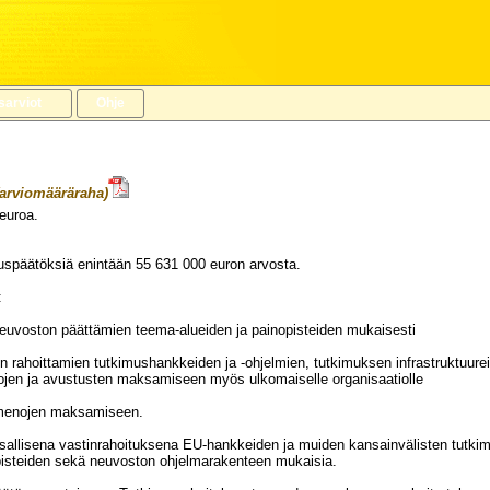
sarviot
Ohje
arviomääräraha)
euroa.
VUODELLE 2024
uspäätöksiä enintään
55 631 000
euron arvosta.
:
neuvoston päättämien teema-alueiden ja painopisteiden mukaisesti
 rahoittamien tutkimushankkeiden ja -ohjelmien, tutkimuksen infrastruktuurei
en ja avustusten maksamiseen myös ulkomaiselle organisaatiolle
usmenojen maksamiseen.
allisena vastinrahoituksena EU-hankkeiden ja muiden kansainvälisten tutkimu
pisteiden sekä neuvoston ohjelmarakenteen mukaisia.