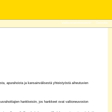
Valtiovarainministeriö
Svenska
sta, apurahoista ja kansainvälisestä yhteistyöstä aiheutuvien
srahoittajien hankkeisiin, jos hankkeet ovat valtioneuvoston