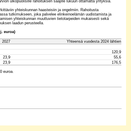
 ulkopuolisille rahoituksen saajille lukuun ottamatta yrityksiä.
rkittäviin yhteiskunnan haasteisiin ja ongelmiin. Rahoitusta
uassa tutkimukseen, joka palvelee elinkeinoelämän uudistamista ja
taamisen yhteiskunnan muuttuvien tietotarpeiden mukaisesti sekä
muksen laadun perusteella.
j. euroa)
2027
Yhteensä vuodesta 2024 lähtien
120,9
23,9
55,6
23,9
176,5
0 euroa.