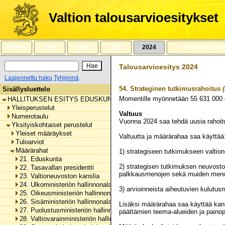
Siirry
sisältöön
Valtion talousarvioesitykset
Etusivu
2027
2026
2025
2024
Aiemmat talou
Talousarvioesitys 2024
Laajennettu haku
Tyhjennä
54.
Strateginen tutkimusrahoitus
(
Sisällysluettelo
Momentille myönnetään
55 631 000
HALLITUKSEN ESITYS EDUSKUNNALLE VALTION TALOUSARVIOKSI 
Yleisperustelut
Valtuus
Numerotaulu
Vuonna 2024 saa tehdä uusia rahoit
Yksityiskohtaiset perustelut
Yleiset määräykset
Valtuutta ja määrärahaa saa käyttää
Tuloarviot
Määrärahat
1) strategiseen tutkimukseen valtio
21. Eduskunta
2) strategisen tutkimuksen neuvoston
22. Tasavallan presidentti
palkkausmenojen sekä muiden menoj
23. Valtioneuvoston kanslia
24. Ulkoministeriön hallinnonala
3) arvioinneista aiheutuvien kulut
25. Oikeusministeriön hallinnonala
26. Sisäministeriön hallinnonala
Lisäksi määrärahaa saa käyttää kans
27. Puolustusministeriön hallinnonala
päättämien teema-alueiden ja paino
28. Valtiovarainministeriön hallinnonala