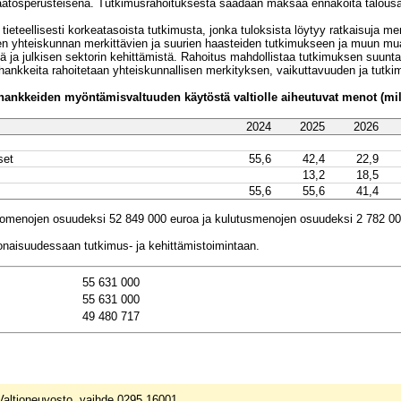
ösperusteisena. Tutkimusrahoituksesta saadaan maksaa ennakoita talousarvion
t ja toimialan yhteiset menot
tieteellisesti korkeatasoista tutkimusta, jonka tuloksista löytyy ratkaisuja me
sten yhteiskunnan merkittävien ja suurien haasteiden tutkimukseen ja muun m
tä ja julkisen sektorin kehittämistä. Rahoitus mahdollistaa tutkimuksen suun
hankkeita rahoitetaan yhteiskunnallisen merkityksen, vaikuttavuuden ja tutki
hankkeiden myöntämisvaltuuden käytöstä valtiolle aiheutuvat menot (mil
2024
2025
2026
set
55,6
42,4
22,9
13,2
18,5
55,6
55,6
41,4
rtomenojen osuudeksi 52 849 000 euroa ja kulutusmenojen osuudeksi 2 782 00
onaisuudessaan tutkimus- ja kehittämistoimintaan.
55 631 000
55 631 000
49 480 717
 Valtioneuvosto, vaihde 0295 16001