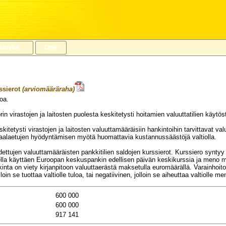
sarviot
Ohje
ssierot
(arviomääräraha)
oa.
VUODELLE 2024
in virastojen ja laitosten puolesta keskitetysti hoitamien valuuttatilien käyt
skitetysti virastojen ja laitosten valuuttamääräisiin hankintoihin tarvittavat v
alaetujen hyödyntämisen myötä huomattavia kustannussäästöjä valtiolla.
idettujen valuuttamääräisten pankkitilien saldojen kurssierot. Kurssiero synt
eella käyttäen Euroopan keskuspankin edellisen päivän keskikurssia ja meno ma
kinta on viety kirjanpitoon valuuttaerästä maksetulla euromäärällä. Varainhoit
lloin se tuottaa valtiolle tuloa, tai negatiivinen, jolloin se aiheuttaa valtiolle
600 000
600 000
917 141