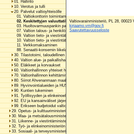
01. Hallinto
10. Verotus ja tulli
20. Palvelut valtioyhteisölle
01. Valtiokonttorin toimintamenot
02. Keskitettyjen valuuttatilien kurssierot
Valtiovarainministeriö, PL 28, 00023
kirjaamo.vm@gov.fi
03. Huoltovarmuuspankin palvelumaksu
Saavutettavuusseloste
07. Valtion talous- ja henkilöstöhallinnon palvelukeskuksen toimint
09. Valtion tieto- ja viestintätekniikkakeskuksen toimintamenot
10. Valtion tieto- ja viestintätekniikkakeskuksen investointimenot
11. Verkkomaksaminen
88. Senaatti-konsernin liikelaitokset
30. Tilastotoimi, taloudellinen tutkimus ja rekisterihallinto
40. Valtion alue- ja paikallishallinto
50. Eläkkeet ja korvaukset
60. Valtionhallinnon yhteiset henkilöstömenot
70. Valtionhallinnon kehittäminen
80. Siirrot Ahvenanmaan maakunnalle
89. Hyvinvointialueiden ja HUS-yhtymän rahoitus
90. Kuntien tukeminen
91. Työllisyyden ja elinkeinoelämän tukeminen
92. EU ja kansainväliset järjestöt
99. Erikseen budjetoidut valtionhallinnon menot
29. Opetus- ja kulttuuriministeriön hallinnonala
30. Maa- ja metsätalousministeriön hallinnonala
31. Liikenne- ja viestintäministeriön hallinnonala
32. Työ- ja elinkeinoministeriön hallinnonala
33. Sosiaali- ja terveysministeriön hallinnonala