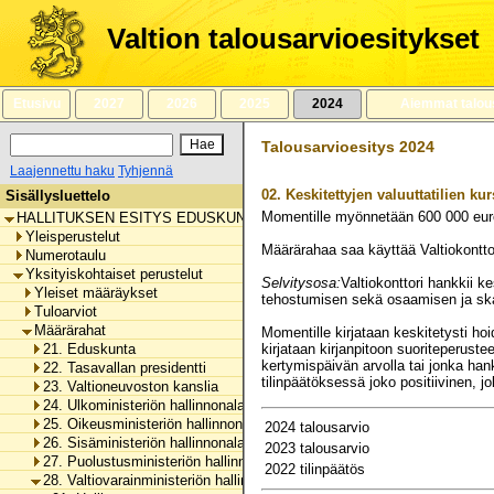
Siirry
sisältöön
Valtion talousarvioesitykset
Etusivu
2027
2026
2025
2024
Aiemmat talou
Talousarvioesitys 2024
Laajennettu haku
Tyhjennä
02.
Keskitettyjen valuuttatilien kur
Sisällysluettelo
Momentille myönnetään
600 000
eur
HALLITUKSEN ESITYS EDUSKUNNALLE VALTION TALOUSARVIOKSI 
Yleisperustelut
Määrärahaa saa käyttää Valtiokonttor
Numerotaulu
Yksityiskohtaiset perustelut
Selvitysosa:
Valtiokonttori hankkii ke
Yleiset määräykset
tehostumisen sekä osaamisen ja ska
Tuloarviot
Määrärahat
Momentille kirjataan keskitetysti ho
21. Eduskunta
kirjataan kirjanpitoon suoriteperust
kertymispäivän arvolla tai jonka han
22. Tasavallan presidentti
tilinpäätöksessä joko positiivinen, jo
23. Valtioneuvoston kanslia
24. Ulkoministeriön hallinnonala
25. Oikeusministeriön hallinnonala
2024 talousarvio
26. Sisäministeriön hallinnonala
2023 talousarvio
27. Puolustusministeriön hallinnonala
2022 tilinpäätös
28. Valtiovarainministeriön hallinnonala