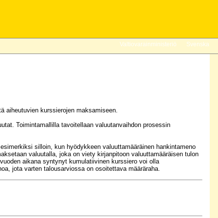
Valtiovarainministeriö
Svenska
östä aiheutuvien kurssierojen maksamiseen.
aluutat. Toimintamallilla tavoitellaan valuutanvaihdon prosessin
yy esimerkiksi silloin, kun hyödykkeen valuuttamääräinen hankintameno
ksetaan valuutalla, joka on viety kirjanpitoon valuuttamääräisen tulon
ovuoden aikana syntynyt kumulatiivinen kurssiero voi olla
 menoa, jota varten talousarviossa on osoitettava määräraha.