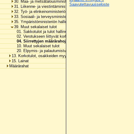
30. Maa- ja metsätalousministeriön hallinnonala
Saavutettavuusseloste
31. Liikenne- ja viestintäministeriön hallinnonala
32. Työ- ja elinkeinoministeriön hallinnonala
33. Sosiaali- ja terveysministeriön hallinnonala
35. Ympäristöministeriön hallinnonala
39. Muut sekalaiset tulot
01. Sakkotulot ja tulot hallinnollisista maksuseuraamuksista
02. Verotukseen liittyvät korkotulot
04. Siirrettyjen määrärahojen peruutukset
10. Muut sekalaiset tulot
20. Elpymis- ja palautumistukivälineen tulot
13. Korkotulot, osakkeiden myyntitulot ja voiton tuloutukset
15. Lainat
Määrärahat