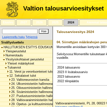
Siirry
sisältöön
Valtion talousarvioesitykset
Etusivu
2027
2026
2025
2024
Aiemmat talou
Talousarvioesitys 2024
Laajennettu haku
Tyhjennä
04.
Siirrettyjen määrärahojen per
Sisällysluettelo
Momentille arvioidaan kertyvän
300 
HALLITUKSEN ESITYS EDUSKUNNALLE VALTION TALOUSARVIOKSI 
Yleisperustelut
Selvitysosa:
Momentille tuloutetaan k
Numerotaulu
vuodelle.
Yksityiskohtaiset perustelut
Yleiset määräykset
Tuloarviot
2024 talousarvio
11. Verot ja veronluonteiset tulot
2023 II lisätalousarvio
12. Sekalaiset tulot
2023 talousarvio
23. Valtioneuvoston kanslia
2022 tilinpäätös
24. Ulkoministeriön hallinnonala
25. Oikeusministeriön hallinnonala
26. Sisäministeriön hallinnonala
27. Puolustusministeriön hallinnonala
28. Valtiovarainministeriön hallinnonala
Valtiovarainministeriö, PL 28, 00023
29. Opetus- ja kulttuuriministeriön hallinnonala
kirjaamo.vm@gov.fi