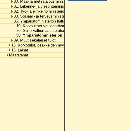
30. Maa- ja metsätalousministeriön hallinnonala
31. Liikenne- ja viestintäministeriön hallinnonala
32. Työ- ja elinkeinoministeriön hallinnonala
33. Sosiaali- ja terveysministeriön hallinnonala
35. Ympäristöministeriön hallinnonala
10. Korvaukset ympäristövahinkojen torjuntatoimista
20. Siirto Valtion asuntorahastosta
99. Ympäristöministeriön hallinnonalan muut tulot
39. Muut sekalaiset tulot
13. Korkotulot, osakkeiden myyntitulot ja voiton tuloutukset
15. Lainat
Määrärahat