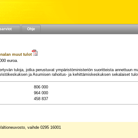
sarviot
Ohje
nalan muut tulot
000
euroa.
VUODELLE 2024
ertyvän tuloja, jotka perustuvat ympäristöministeriön suoritteista annettuu
istökeskuksen ja Asumisen rahoitus- ja kehittämiskeskuksen sekalaiset tulo
806 000
964 000
458 837
 Valtioneuvosto, vaihde 0295 16001