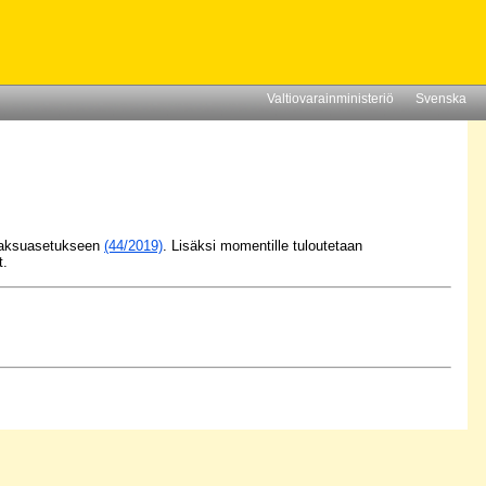
Valtiovarainministeriö
Svenska
n maksuasetukseen
(44/2019)
. Lisäksi momentille tuloutetaan
t.