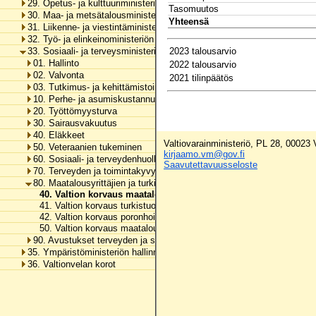
29. Opetus- ja kulttuuriministeriön hallinnonala
Tasomuutos
30. Maa- ja metsätalousministeriön hallinnonala
Yhteensä
31. Liikenne- ja viestintäministeriön hallinnonala
32. Työ- ja elinkeinoministeriön hallinnonala
33. Sosiaali- ja terveysministeriön hallinnonala
2023 talousarvio
01. Hallinto
2022 talousarvio
02. Valvonta
2021 tilinpäätös
03. Tutkimus- ja kehittämistoiminta
10. Perhe- ja asumiskustannusten tasaus, perustoimeentulotuki ja erä
20. Työttömyysturva
30. Sairausvakuutus
40. Eläkkeet
Valtiovarainministeriö, PL 28, 00023
50. Veteraanien tukeminen
kirjaamo.vm@gov.fi
60. Sosiaali- ja terveydenhuollon tukeminen
Saavutettavuusseloste
70. Terveyden ja toimintakyvyn edistäminen
80. Maatalousyrittäjien ja turkistuottajien lomitustoiminta
40. Valtion korvaus maatalousyrittäjien lomituspalvelujen kust
41. Valtion korvaus turkistuottajien lomituspalvelujen kustannuksiin
42. Valtion korvaus poronhoitajien sijaisavun kustannuksiin
50. Valtion korvaus maatalousyrittäjien ja turkistuottajien lomituspal
90. Avustukset terveyden ja sosiaalisen hyvinvoinnin edistämiseen
35. Ympäristöministeriön hallinnonala
36. Valtionvelan korot