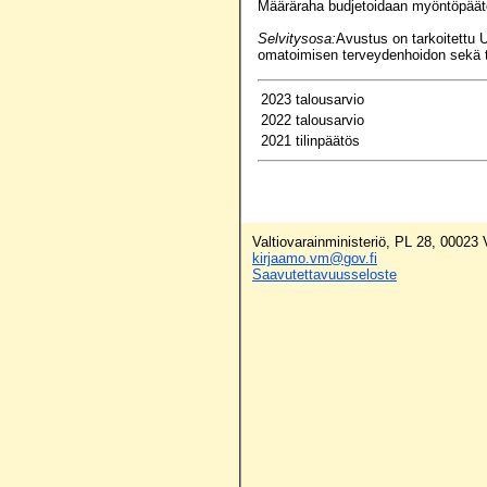
Määräraha budjetoidaan myöntöpäät
Selvitysosa:
Avustus on tarkoitettu U
omatoimisen terveydenhoidon sekä te
2023 talousarvio
2022 talousarvio
2021 tilinpäätös
Valtiovarainministeriö, PL 28, 00023
kirjaamo.vm@gov.fi
Saavutettavuusseloste