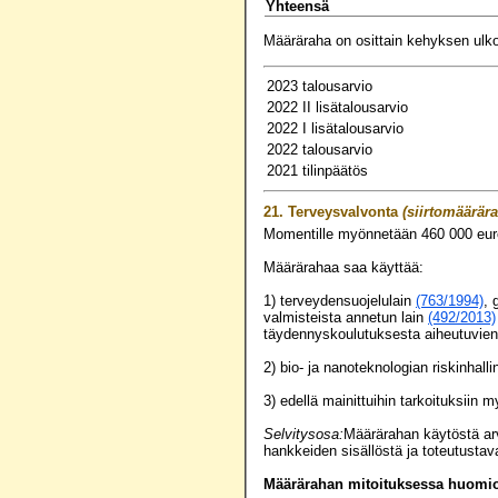
Yhteensä
Määräraha on osittain kehyksen ulko
2023 talousarvio
2022 II lisätalousarvio
2022 I lisätalousarvio
2022 talousarvio
2021 tilinpäätös
21.
Terveysvalvonta
(siirtomäärära
Momentille myönnetään
460 000
eur
Määrärahaa saa käyttää:
1) terveydensuojelulain
(763/1994)
, 
valmisteista annetun lain
(492/2013)
täydennyskoulutuksesta aiheutuvi
2) bio- ja nanoteknologian riskinhal
3) edellä mainittuihin tarkoituksii
Selvitysosa:
Määrärahan käytöstä arv
hankkeiden sisällöstä ja toteutustava
Määrärahan mitoituksessa huomioo