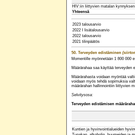
HIV:iin liittyvien matalan kynnykse
Yhteensä
2023 talousarvio
2022 I lisätalousarvio
2022 talousarvio
2021 tilinpäätös
50.
Terveyden edistäminen
(siirto
Momentille myönnetään
1 800 000
e
Määrärahaa saa käyttää terveyden 
Määrärahasta voidaan myöntää valtiona
voidaan myös tehdä sopimuksia valt
määrärahan hallinnointiin liittyvie
Selvitysosa:
Terveyden edistämisen määrärahan
Kuntien ja hyvinvointialueiden hyvin
Tupakan, alkoholin, huumeiden ja mui