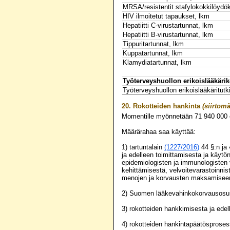
MRSA/resistentit stafylokokkilöydö
HIV ilmoitetut tapaukset, lkm
Hepatiitti C-virustartunnat, lkm
Hepatiitti B-virustartunnat, lkm
Tippuritartunnat, lkm
Kuppatartunnat, lkm
Klamydiatartunnat, lkm
Työterveyshuollon erikoislääkäri
Työterveyshuollon erikoislääkäritut
20.
Rokotteiden hankinta
(siirtomä
Momentille myönnetään
71 940 000
Määrärahaa saa käyttää:
1) tartuntalain
(1227/2016)
44 §:n ja 
ja edelleen toimittamisesta ja käytö
epidemiologisten ja immunologisten v
kehittämisestä, velvoitevarastoinni
menojen ja korvausten maksamisee
2) Suomen lääkevahinkokorvausos
3) rokotteiden hankkimisesta ja ede
4) rokotteiden hankintapäätösprosessi