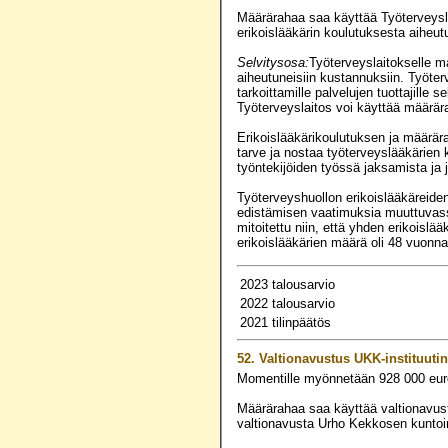
Määrärahaa saa käyttää Työterveysla
erikoislääkärin koulutuksesta aiheu
Selvitysosa:
Työterveyslaitokselle m
aiheutuneisiin kustannuksiin. Työter
tarkoittamille palvelujen tuottajille 
Työterveyslaitos voi käyttää määrär
Erikoislääkärikoulutuksen ja määrära
tarve ja nostaa työterveyslääkärien 
työntekijöiden työssä jaksamista ja
Työterveyshuollon erikoislääkäreiden
edistämisen vaatimuksia muuttuvass
mitoitettu niin, että yhden erikois
erikoislääkärien määrä oli 48 vuonn
2023 talousarvio
2022 talousarvio
2021 tilinpäätös
52.
Valtionavustus UKK-instituuti
Momentille myönnetään
928 000
eur
Määrärahaa saa käyttää valtionavust
valtionavusta Urho Kekkosen kuntoins