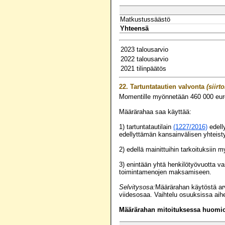
Matkustussäästö
Yhteensä
2023 talousarvio
2022 talousarvio
2021 tilinpäätös
22.
Tartuntatautien valvonta
(siirt
Momentille myönnetään
460 000
eur
Määrärahaa saa käyttää:
1) tartuntatautilain
(1227/2016)
edell
edellyttämän kansainvälisen yhtei
2) edellä mainittuihin tarkoituksii
3) enintään yhtä henkilötyövuotta v
toimintamenojen maksamiseen.
Selvitysosa:
Määrärahan käytöstä arv
viidesosaa. Vaihtelu osuuksissa aihe
Määrärahan mitoituksessa huomioo