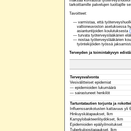
maksaa korvausta työterveyshuollon 
tarkoittamille palvelujen tuottajille 
Tavoitteet:
— varmistaa, että työterveyshuollo
valtioneuvoston asetuksessa hyv
asiantuntijoiden koulutuksesta
(
— turvata työterveyslääkärien elä
— nostaa työterveyslääkärien koul
työntekijöiden työssä jaksamist
Terveyden ja toimintakyvyn edis
Terveysvalvonta
Vesivälitteiset epidemiat
— epidemioiden lukumäärä
— sairastuneet henkilöt
Tartuntatautien torjunta ja rokott
Influenssarokotusten kattavuus yli 6
Hinkuyskätapaukset, lkm
Kampylobakteerilöydökset, lkm
Epidemioiden epäilyilmoitukset
Tuberkuloositapaukset, lkm