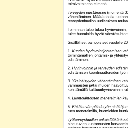
toimivaltaisena elimenä.
Terveyden edistämisen
(momentti 33
vähentäminen. Määrärahalla tuetaan 
terveydenhuollon uudistuksen mukaa
Toiminnan tulee tukea hyvinvoinnin,
tulee huomioida hyvät väestösuhtee
Sisällölliset painopisteet vuodelle 2
1.
Kuntien hyvinvointijohtamisen va
toimintamallien johtamis- ja yhteist
edistäminen.
2.
Hyvinvoinnin ja terveyden edistä
edistämisen koordinaattoreiden työn 
3. Yksinäisyyden vähentäminen
kehi
vammaisten ja/tai muiden haavoittuv
kehittämällä kulttuurihyvinvoinnin r
4.
Luontolähtöisten menetelmien käy
5.
Ehkäisevän päihdetyön sisältöjen
tuen menetelmillä, huomioiden kunti
Työterveyshuollon erikoislääkärikou
aiheutuvien kustannusten korvaamise