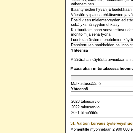
väheneminen
Ikääntyneiden hyvän ja laadukkaan
Väestön ylipainoa ehkäisevien ja vä
Positiivisen mielenterveyden edist
sekä yksinäisyyden ehkäisy
Kulttuuritoiminnan saavutettavuuden
monitoimijaisena työnä
Luontolähtöisten menetelmien käytt
Rahoitettujen hankkeiden hallinnoint
Yhteensä
Määrärahan käytöstä arvioidaan sii
Määrärahan mitoituksessa huomioo
Matkustussäästö
Yhteensä
2023 talousarvio
2022 talousarvio
2021 tilinpäätös
51.
Valtion korvaus työterveyshuol
Momentille myönnetään
2 900 000
e