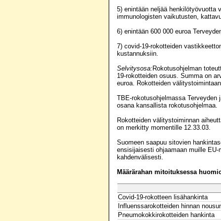
5) enintään neljää henkilötyövuotta
immunologisten vaikutusten, kattavuu
6) enintään 600 000 euroa Terveyden
7) covid-19-rokotteiden vastikkeett
kustannuksiin.
Selvitysosa:
Rokotusohjelman toteutt
19-rokotteiden osuus. Summa on arv
euroa. Rokotteiden välitystoimintaan
TBE-rokotusohjelmassa Terveyden ja h
osana kansallista rokotusohjelmaa.
Rokotteiden välitystoiminnan aiheut
on merkitty momentille 12.33.03.
Suomeen saapuu sitovien hankintasop
ensisijaisesti ohjaamaan muille EU
kahdenvälisesti.
Määrärahan mitoituksessa huomioo
Covid-19-rokotteen lisähankinta
Influenssarokotteiden hinnan nous
Pneumokokkirokotteiden hankinta