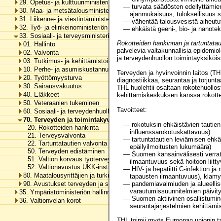
29. Opetus- ja kulttuuriministeriön hallinnonala
— turvata säädösten edellyttämien
30. Maa- ja metsätalousministeriön hallinnonala
ajanmukaisuus, tuloksellisuus 
31. Liikenne- ja viestintäministeriön hallinnonala
— vähentää talousvesistä aiheutu
32. Työ- ja elinkeinoministeriön hallinnonala
— ehkäistä geeni-, bio- ja nanotekn
33. Sosiaali- ja terveysministeriön hallinnonala
Rokotteiden hankinnan ja tartuntata
01. Hallinto
palvelevia valtakunnallisia epidemiol
02. Valvonta
ja terveydenhuollon toimintayksiköiss
03. Tutkimus- ja kehittämistoiminta
10. Perhe- ja asumiskustannusten tasaus, perustoimeentulotuki ja erä
Terveyden ja hyvinvoinnin laitos (THL
20. Työttömyysturva
diagnostiikkaa, seurantaa ja torjunta
30. Sairausvakuutus
THL huolehtii osaltaan rokotehuollos
40. Eläkkeet
kehittämiskeskuksen kanssa rokottei
50. Veteraanien tukeminen
Tavoitteet:
60. Sosiaali- ja terveydenhuollon tukeminen
70. Terveyden ja toimintakyvyn edistäminen
— rokotuksin ehkäistävien tautien
20. Rokotteiden hankinta
influenssarokotuskattavuus)
21. Terveysvalvonta
— tartuntatautien leviämisen ehk
22. Tartuntatautien valvonta
epäilyilmoitusten lukumäärä)
50. Terveyden edistäminen
— Suomen kansainvälisesti verratt
51. Valtion korvaus työterveyshuollon erikoislääkärikoulutuksesta ai
ilmaantuvuus sekä hoitoon liitty
52. Valtionavustus UKK-instituutin toimintaan
— HIV- ja hepatiitti C-infektion ja
80. Maatalousyrittäjien ja turkistuottajien lomitustoiminta
tapausten ilmaantuvuus), klamyd
90. Avustukset terveyden ja sosiaalisen hyvinvoinnin edistämiseen
— pandemiavalmiuden ja alueellis
varautumissuunnitelmien päivity
35. Ympäristöministeriön hallinnonala
— Suomen aktiivinen osallistuminen
36. Valtionvelan korot
seurantajärjestelmien kehittämi
THL toimii myös Euroopan unionin ta