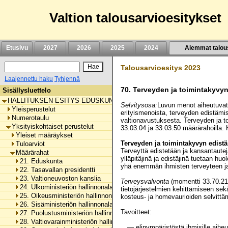
Siirry
sisältöön
Valtion talousarvioesitykset
Etusivu
2027
2026
2025
2024
Aiemmat talou
Talousarvioesitys 2023
Laajennettu haku
Tyhjennä
70.
Terveyden ja toimintakyvy
Sisällysluettelo
HALLITUKSEN ESITYS EDUSKUNNALLE VALTION TALOUSARVIOKSI 
Selvitysosa:
Luvun menot aiheutuvat
Yleisperustelut
erityismenoista, terveyden edistämi
Numerotaulu
valtionavustuksesta. Terveyden ja t
Yksityiskohtaiset perustelut
33.03.04 ja 33.03.50 määrärahoilla. 
Yleiset määräykset
Terveyden ja toimintakyvyn edist
Tuloarviot
Terveyttä edistetään ja kansantautej
Määrärahat
ylläpitäjinä ja edistäjinä tuetaan huo
21. Eduskunta
yhä enemmän ihmisten terveyteen ja 
22. Tasavallan presidentti
23. Valtioneuvoston kanslia
Terveysvalvonta
(momentti 33.70.21)
24. Ulkoministeriön hallinnonala
tietojärjestelmien kehittämiseen se
25. Oikeusministeriön hallinnonala
kosteus- ja homevaurioiden selvittä
26. Sisäministeriön hallinnonala
Tavoitteet:
27. Puolustusministeriön hallinnonala
28. Valtiovarainministeriön hallinnonala
— elinympäristöstä ihmisille aiheu