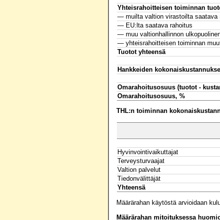
Yhteisrahoitteisen toiminnan tuot
— muilta valtion virastoilta saatava 
— EU:lta saatava rahoitus
— muu valtionhallinnon ulkopuolinen
— yhteisrahoitteisen toiminnan muut
Tuotot yhteensä
Hankkeiden kokonaiskustannukse
Omarahoitusosuus (tuotot - kusta
Omarahoitusosuus, %
THL:n toiminnan kokonaiskustannu
Hyvinvointivaikuttajat
Terveysturvaajat
Valtion palvelut
Tiedonvälittäjät
Yhteensä
Määrärahan käytöstä arvioidaan kul
Määrärahan mitoituksessa huomioo