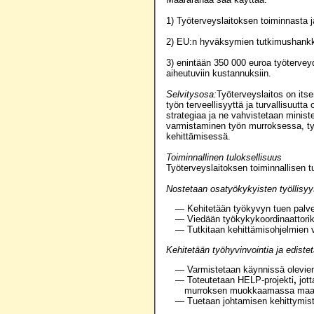
1) Työterveyslaitoksen toiminnasta 
2) EU:n hyväksymien tutkimushankk
3) enintään 350 000 euroa työtervey
aiheutuviin kustannuksiin.
Selvitysosa:
Työterveyslaitos on itse
työn terveellisyyttä ja turvallisuutt
strategiaa ja ne vahvistetaan minis
varmistaminen työn murroksessa, t
kehittämisessä.
Toiminnallinen tuloksellisuus
Työterveyslaitoksen toiminnallisen tu
Nostetaan osatyökykyisten työllisyy
— Kehitetään työkyvyn tuen palve
— Viedään työkykykoordinaattorik
— Tutkitaan kehittämisohjelmien va
Kehitetään työhyvinvointia ja edist
— Varmistetaan käynnissä olevien 
— Toteutetaan HELP-projekti
,
jott
murroksen muokkaamassa maa
— Tuetaan johtamisen kehittymistä