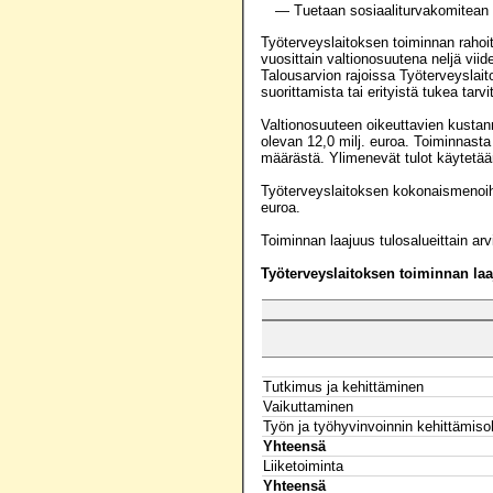
— Tuetaan sosiaaliturvakomitean 
Työterveyslaitoksen toiminnan rahoi
vuosittain valtionosuutena neljä vii
Talousarvion rajoissa Työterveyslaito
suorittamista tai erityistä tukea tarv
Valtionosuuteen oikeuttavien kustann
olevan 12,0 milj. euroa. Toiminnasta
määrästä. Ylimenevät tulot käytetää
Työterveyslaitoksen kokonaismenoih
euroa.
Toiminnan laajuus tulosalueittain ar
Työterveyslaitoksen toiminnan la
Tutkimus ja kehittäminen
Vaikuttaminen
Työn ja työhyvinvoinnin kehittämis
Yhteensä
Liiketoiminta
Yhteensä