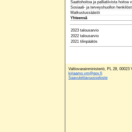
Saattohoitoa ja palliatiivista hoitoa
Sosiaali- ja terveyshuollon henkilö
Matkustussäästö
Yhteensä
2023 talousarvio
2022 talousarvio
2021 tilinpäätös
Valtiovarainministeriö, PL 28, 00023
kirjaamo.vm@gov.fi
Saavutettavuusseloste