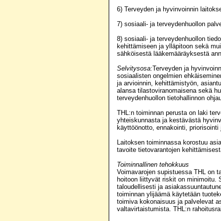
6) Terveyden ja hyvinvoinnin laitokse
7) sosiaali- ja terveydenhuollon pal
8) sosiaali- ja terveydenhuollon tied
kehittämiseen ja ylläpitoon sekä mui
sähköisestä lääkemääräyksestä ann
Selvitysosa:
Terveyden ja hyvinvoinn
sosiaalisten ongelmien ehkäiseminen
ja arvioinnin, kehittämistyön, asian
alansa tilastoviranomaisena sekä hu
terveydenhuollon tietohallinnon ohja
THL:n toiminnan perusta on laki terv
yhteiskunnasta ja kestävästä hyvinvo
käyttöönotto, ennakointi, priorisoint
Laitoksen toiminnassa korostuu asian
tavoite tietovarantojen kehittämises
Toiminnallinen tehokkuus
Voimavarojen supistuessa THL on tark
hoitoon liittyvät riskit on minimoit
taloudellisesti ja asiakassuuntautun
toiminnan ylijäämä käytetään tuotekeh
toimiva kokonaisuus ja palvelevat as
valtavirtaistumista. THL:n rahoitus