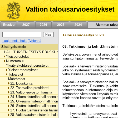
Siirry
sisältöön
Valtion talousarvioesitykset
Etusivu
2027
2026
2025
2024
Aiemmat talou
Talousarvioesitys 2023
Laajennettu haku
Tyhjennä
03.
Tutkimus- ja kehittämistoi
Sisällysluettelo
HALLITUKSEN ESITYS EDUSKUNNALLE VALTION TALOUSARVIOKSI 
Selvitysosa:
Luvun menot aiheutuvat p
Yleisperustelut
asiantuntijatoiminnasta, Terveyden j
Numerotaulu
Yksityiskohtaiset perustelut
Sosiaali- ja terveysministeriö vastaa
Yleiset määräykset
joka on systemaattisesti hyödynnettä
valmistelussa ja toimeenpanossa, er
Tuloarviot
Määrärahat
Sosiaali- ja terveysministeriön halli
21. Eduskunta
saavuttamiseksi. Tutkimus- ja kehitt
22. Tasavallan presidentti
toimeenpanoa ja informaatio-ohjausta
23. Valtioneuvoston kanslia
käytäntöön viemiseen liittyvää toimint
24. Ulkoministeriön hallinnonala
ministeriön kanssa sovittuja erityiste
25. Oikeusministeriön hallinnonala
26. Sisäministeriön hallinnonala
Tutkimus- ja kehittämistoiminta kohdi
27. Puolustusministeriön hallinnonala
— hyvinvointi- ja terveyserot ova
28. Valtiovarainministeriön hallinnonala
— toiminta- ja työkyky ovat paran