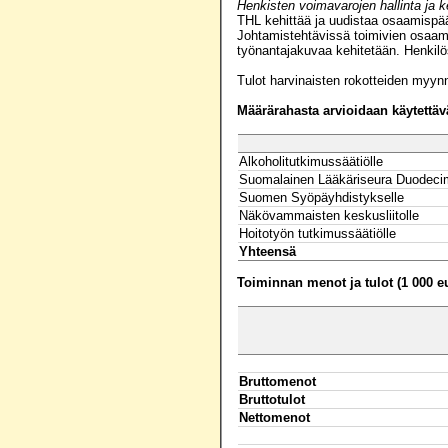
Henkisten voimavarojen hallinta ja 
THL kehittää ja uudistaa osaamispää
Johtamistehtävissä toimivien osaami
työnantajakuvaa kehitetään. Henkilö
Tulot harvinaisten rokotteiden myynn
Määrärahasta arvioidaan käytettäv
Alkoholitutkimussäätiölle
Suomalainen Lääkäriseura Duodecim
Suomen Syöpäyhdistykselle
Näkövammaisten keskusliitolle
Hoitotyön tutkimussäätiölle
Yhteensä
Toiminnan menot ja tulot (1 000 e
Bruttomenot
Bruttotulot
Nettomenot