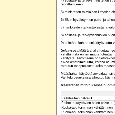
4) sosiaali- ja terveysministeriön st
rahoittamiseen
5) ministeriön toimialaan liittyvie
6) EU:n hyväksymien puite- ja aihea
7) hankkeiden tarkastuksista ja valv
8) sosiaali- ja terveydenhuollon nu
9) enintään kahta henkilötyövuotta
Selvitysosa:
Määrärahalla tuetaan sos
kehittämistä ennen muuta toteuttamal
kehitystä. Tavoitteena on tietotekn
tukea omatoimisuutta, kotona asumis
toteutuu tasapuolisesti koko maassa
Määrärahan käytöstä arvioidaan sii
Vaihtelu osuuksissa aiheutuu käynnis
Määrärahan mitoituksessa huomioo
Päihdeäitien palvelut
Päihteitä käyttävien äitien palvelut
Ruoka-apu toiminnan kehittäminen j
Ruoka-apu toiminnan kehittäminen j