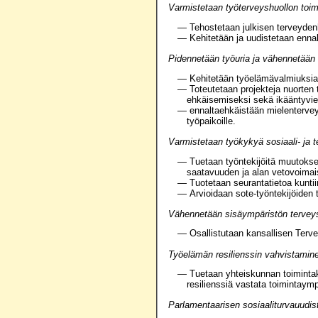
Varmistetaan työterveyshuollon toimi
— Tehostetaan julkisen terveydenh
— Kehitetään ja uudistetaan enna
Pidennetään työuria ja vähennetään 
— Kehitetään työelämävalmiuksia 
— Toteutetaan projekteja nuorten 
ehkäisemiseksi sekä ikääntyvien
— ennaltaehkäistään mielenterveys
työpaikoille.
Varmistetaan työkykyä sosiaali- ja 
— Tuetaan työntekijöitä muutokse
saatavuuden ja alan vetovoimai
— Tuotetaan seurantatietoa kuntiin 
— Arvioidaan sote-työntekijöiden t
Vähennetään sisäympäristön terveys-
— Osallistutaan kansallisen Tervee
Työelämän resilienssin vahvistaminen
— Tuetaan yhteiskunnan toimintaky
resilienssiä vastata toimintaympä
Parlamentaarisen sosiaaliturvauudi