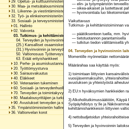
29. Opetus- ja kulttuuriministeriön hallinnonala
— elin- ja työympäristön terveellis
30. Maa- ja metsätalousministeriön hallinnonala
— oikea-aikaiset ja luotettavat pa
31. Liikenne- ja viestintäministeriön hallinnonala
— hyvinvointiala luo liiketoimintam
32. Työ- ja elinkeinoministeriön hallinnonala
33. Sosiaali- ja terveysministeriön hallinnonala
Vaikuttavuus
Tutkimus- ja kehittämistoiminnan va
01. Hallinto
02. Valvonta
— päätöksenteon tuella, mm. hyvin
03. Tutkimus- ja kehittämistoiminta
— tietotuotannon parantamisella
04. Terveyden ja hyvinvoinnin laitoksen toimintamenot
— tutkitun tiedon välittämisellä y
(25.) Kansalliset osaamiskeskittymät
(31.) Hyvinvoinnin ja terveyden edistäminen
04.
Terveyden ja hyvinvoinnin lai
50. Valtionosuus Työterveyslaitoksen toimintaan
Momentille myönnetään nettomäärä
63. Eräät erityishankkeet
10. Perhe- ja asumiskustannusten tasaus, perustoimeentulotuki ja erä
Määrärahaa saa käyttää myös:
20. Työttömyysturva
30. Sairausvakuutus
1) toimintaan liittyvien kansainväli
40. Eläkkeet
vuosijäsenmaksuihin, yhteisrahoitte
avustuksen ja yhteistyöstä aiheut
50. Veteraanien tukeminen
60. Sosiaali- ja terveydenhuollon tukeminen
2) EU:n hyväksymien hankkeiden ra
70. Terveyden ja toimintakyvyn edistäminen
80. Maatalousyrittäjien ja turkistuottajien lomitustoiminta
3) Alkoholitutkimussäätiöön, Käypä 
90. Avustukset terveyden ja sosiaalisen hyvinvoinnin edistämiseen
Syöpäyhdistys ry:lle ja Näkövammaist
35. Ympäristöministeriön hallinnonala
kehittämishankkeisiin liittyvien va
36. Valtionvelan korot
4) nettobudjetoidun yhteisrahoitteis
5) Terveyden ja hyvinvoinnin laitoks