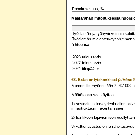
Rahoitusosuus, %
Määrärahan mitoituksessa huomioo
Työelämän ja työhyvinvoinnin kehit
Työelämän mielenterveysohjelman v
Yhteensä
2023 talousarvio
2022 talousarvio
2021 tilinpäätös
63.
Eräät erityishankkeet
(siirtomä
Momentille myönnetään
2 937 000
e
Määrärahaa saa käyttää:
1) sosiaali- ja terveydenhuollon pal
infrastruktuurin rakentamiseen
2) hankkeen läpiviemisen edellyttäm
3) valtionavustusten ja rahoitusav