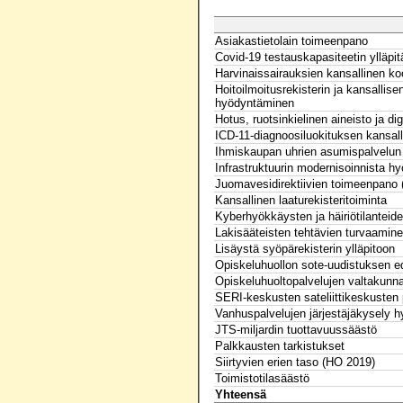
Asiakastietolain toimeenpano
Covid-19 testauskapasiteetin ylläpi
Harvinaissairauksien kansallinen ko
Hoitoilmoitusrekisterin ja kansalli
hyödyntäminen
Hotus, ruotsinkielinen aineisto ja di
ICD-11-diagnoosiluokituksen kansall
Ihmiskaupan uhrien asumispalvelun 
Infrastruktuurin modernisoinnista h
Juomavesidirektiivien toimeenpano (
Kansallinen laaturekisteritoiminta
Kyberhyökkäysten ja häiriötilanteid
Lakisääteisten tehtävien turvaamin
Lisäystä syöpärekisterin ylläpitoon
Opiskeluhuollon sote-uudistuksen e
Opiskeluhuoltopalvelujen valtakunn
SERI-keskusten sateliittikeskusten 
Vanhuspalvelujen järjestäjäkysely hy
JTS-miljardin tuottavuussäästö
Palkkausten tarkistukset
Siirtyvien erien taso (HO 2019)
Toimistotilasäästö
Yhteensä