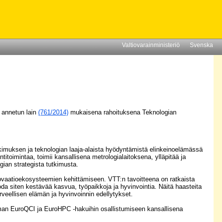
Valtiovarainministeriö
Svenska
 annetun lain
(761/2014)
mukaisena rahoituksena Teknologian
imuksen ja teknologian laaja-alaista hyödyntämistä elinkeinoelämässä
titoimintaa, toimii kansallisena metrologialaitoksena, ylläpitää ja
ogian strategista tutkimusta.
ovaatioekosysteemien kehittämiseen. VTT:n tavoitteena on ratkaista
 siten kestävää kasvua, työpaikkoja ja hyvinvointia. Näitä haasteita
veellisen elämän ja hyvinvoinnin edellytykset.
elman EuroQCI ja EuroHPC -hakuihin osallistumiseen kansallisena