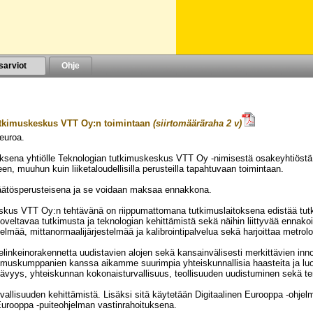
sarviot
Ohje
utkimuskeskus VTT Oy:n toimintaan
(siirtomääräraha 2 v)
euroa.
VUODELLE 2023
ksena yhtiölle Teknologian tutkimuskeskus VTT Oy -nimisestä osakeyhtiöstä
, muuhun kuin liiketaloudellisilla perusteilla tapahtuvaan toimintaan.
ätösperusteisena ja se voidaan maksaa ennakkona.
skus VTT Oy:n tehtävänä on riippumattomana tutkimuslaitoksena edistää tutk
oveltavaa tutkimusta ja teknologian kehittämistä sekä näihin liittyvää ennakoin
telmää, mittanormaalijärjestelmää ja kalibrointipalvelua sekä harjoittaa metrol
nkeinorakennetta uudistavien alojen sekä kansainvälisesti merkittävien inn
muskumppanien kanssa aikamme suurimpia yhteiskunnallisia haasteita ja luoda
tävyys, yhteiskunnan kokonaisturvallisuus, teollisuuden uudistuminen sekä ter
vallisuuden kehittämistä. Lisäksi sitä käytetään Digitaalinen Eurooppa -ohj
Eurooppa -puiteohjelman vastinrahoituksena.