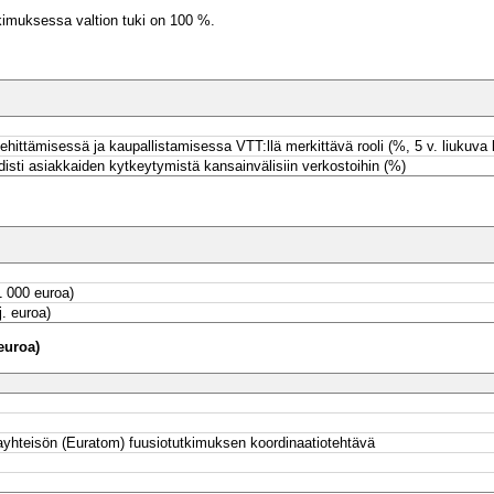
tkimuksessa valtion tuki on 100 %.
hittämisessä ja kaupallistamisessa VTT:llä merkittävä rooli (%, 5 v. liukuva 
sti asiakkaiden kytkeytymistä kansainvälisiin verkostoihin (%)
1 000 euroa)
. euroa)
frastruktuuriin
intaan
euroa)
yhteisön (Euratom) fuusiotutkimuksen koordinaatiotehtävä