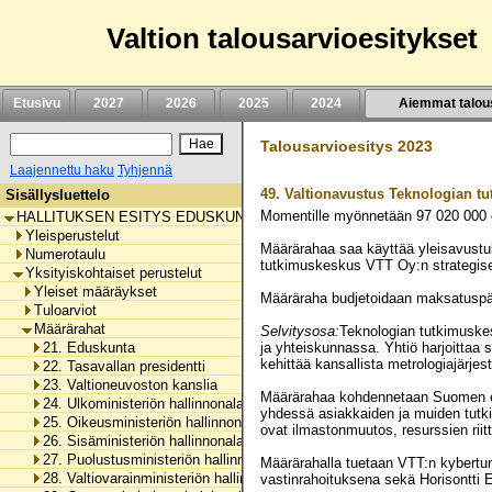
Siirry
sisältöön
Valtion talousarvioesitykset
Etusivu
2027
2026
2025
2024
Aiemmat talou
Talousarvioesitys 2023
Laajennettu haku
Tyhjennä
49.
Valtionavustus Teknologian t
Sisällysluettelo
Momentille myönnetään
97 020 000
HALLITUKSEN ESITYS EDUSKUNNALLE VALTION TALOUSARVIOKSI 
Yleisperustelut
Määrärahaa saa käyttää yleisavustu
Numerotaulu
tutkimuskeskus VTT Oy:n strategiseen
Yksityiskohtaiset perustelut
Yleiset määräykset
Määräraha budjetoidaan maksatuspä
Tuloarviot
Määrärahat
Selvitysosa:
Teknologian tutkimuske
21. Eduskunta
ja yhteiskunnassa. Yhtiö harjoittaa s
kehittää kansallista metrologiajärjes
22. Tasavallan presidentti
23. Valtioneuvoston kanslia
Määrärahaa kohdennetaan Suomen eli
24. Ulkoministeriön hallinnonala
yhdessä asiakkaiden ja muiden tutki
25. Oikeusministeriön hallinnonala
ovat ilmastonmuutos, resurssien riit
26. Sisäministeriön hallinnonala
27. Puolustusministeriön hallinnonala
Määrärahalla tuetaan VTT:n kybertur
28. Valtiovarainministeriön hallinnonala
vastinrahoituksena sekä Horisontti 