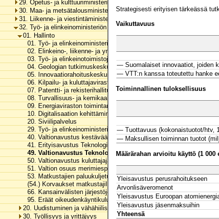
29. Opetus- ja kulttuuriministeriön hallinnonala
Strategisesti erityisen tärkeässä tu
30. Maa- ja metsätalousministeriön hallinnonala
31. Liikenne- ja viestintäministeriön hallinnonala
Vaikuttavuus
32. Työ- ja elinkeinoministeriön hallinnonala
01. Hallinto
01. Työ- ja elinkeinoministeriön toimintamenot
02. Elinkeino-, liikenne- ja ympäristökeskusten toimintamenot
03. Työ- ja elinkeinotoimistojen toimintamenot
— Suomalaiset innovaatiot, joiden ke
04. Geologian tutkimuskeskuksen toimintamenot
— VTT:n kanssa toteutettu hanke edi
05. Innovaatiorahoituskeskus Business Finlandin toimintamenot
06. Kilpailu- ja kuluttajaviraston toimintamenot
Toiminnallinen tuloksellisuus
07. Patentti- ja rekisterihallituksen toimintamenot
08. Turvallisuus- ja kemikaaliviraston toimintamenot
09. Energiaviraston toimintamenot
10. Digitalisaation kehittäminen
20. Siviilipalvelus
29. Työ- ja elinkeinoministeriön hallinnonalan arvonlisäveromenot
— Tuottavuus (kokonaistuotot/htv, 
40. Valtionavustus kestävää kasvupolitiikkaa edistäville toimijoille
— Maksullisen toiminnan tuotot (milj
41. Erityisavustus Teknologian tutkimuskeskus VTT Oy:n tutkimusin
49. Valtionavustus Teknologian tutkimuskeskus VTT Oy:n toim
Määrärahan arvioitu käyttö (1 000 
50. Valtionavustus kuluttajajärjestölle
51. Valtion osuus merimiespalvelutoiminnasta
53. Matkustajien paluukuljetukset ja korvaukset
Yleisavustus perusrahoitukseen
(54.) Korvaukset matkustajille matkapakettien peruuntumisesta
Arvonlisäveromenot
66. Kansainvälisten järjestöjen jäsenmaksut ja rahoitusosuudet
Yleisavustus Euroopan atomienergia
95. Eräät oikeudenkäyntikulut ja korvaukset
Yleisavustus jäsenmaksuihin
20. Uudistuminen ja vähähiilisyys
Yhteensä
30. Työllisyys ja yrittäjyys