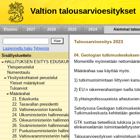
Siirry
sisältöön
Valtion talousarvioesitykset
Etusivu
2027
2026
2025
2024
Aiemmat talou
Talousarvioesitys 2023
Laajennettu haku
Tyhjennä
04.
Geologian tutkimuskeskuksen
Sisällysluettelo
Momentille myönnetään nettomäärä
HALLITUKSEN ESITYS EDUSKUNNALLE VALTION TALOUSARVIOKSI 
Yleisperustelut
Määrärahaa saa käyttää myös:
Numerotaulu
Yksityiskohtaiset perustelut
1) tutkimustoimintaan liittyvien ka
Yleiset määräykset
Tuloarviot
2) EU:n rakennerahastojen tuella t
Määrärahat
21. Eduskunta
3) yhteisprofessuureista aiheutuvi
22. Tasavallan presidentti
Selvitysosa:
Geologian tutkimuskesku
23. Valtioneuvoston kanslia
Tutkimuskeskusta kehitetään geotie
24. Ulkoministeriön hallinnonala
25. Oikeusministeriön hallinnonala
GTK tuottaa tieteellisiä tuloksia ja
26. Sisäministeriön hallinnonala
elinkeinoelämän toimintaedellytyste
27. Puolustusministeriön hallinnonala
28. Valtiovarainministeriön hallinnonala
Talousarvioesityksen valmisteluun li