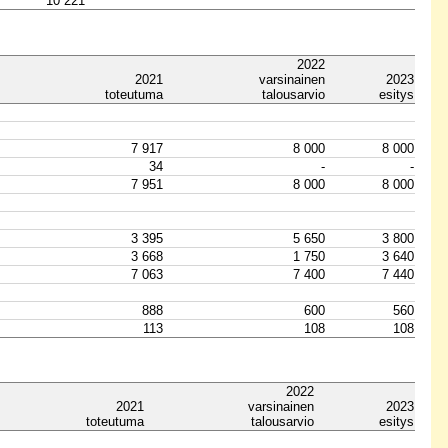
10 221
2022
2021
varsinainen
2023
toteutuma
talousarvio
esitys
7 917
8 000
8 000
34
-
-
7 951
8 000
8 000
3 395
5 650
3 800
3 668
1 750
3 640
7 063
7 400
7 440
888
600
560
113
108
108
2022
2021
varsinainen
2023
toteutuma
talousarvio
esitys