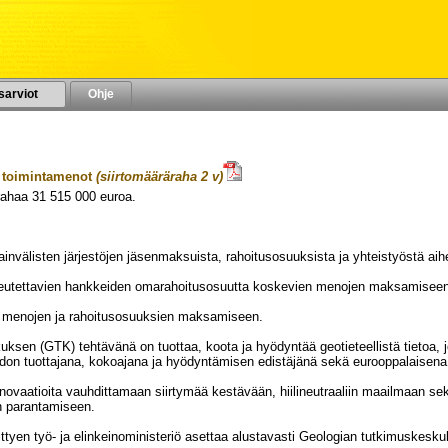
sarviot
Ohje
 toimintamenot
(siirtomääräraha 2 v)
rahaa
31 515 000
euroa.
VUODELLE 2023
nsainvälisten järjestöjen jäsenmaksuista, rahoitusosuuksista ja yhteistyöstä
oteutettavien hankkeiden omarahoitusosuutta koskevien menojen maksamisee
en menojen ja rahoitusosuuksien maksamiseen.
ksen (GTK) tehtävänä on tuottaa, koota ja hyödyntää geotieteellistä tietoa
don tuottajana, kokoajana ja hyödyntämisen edistäjänä sekä eurooppalaisena 
 innovaatioita vauhdittamaan siirtymää kestävään, hiilineutraaliin maailmaan se
n parantamiseen.
ittyen työ- ja elinkeinoministeriö asettaa alustavasti Geologian tutkimuskesku