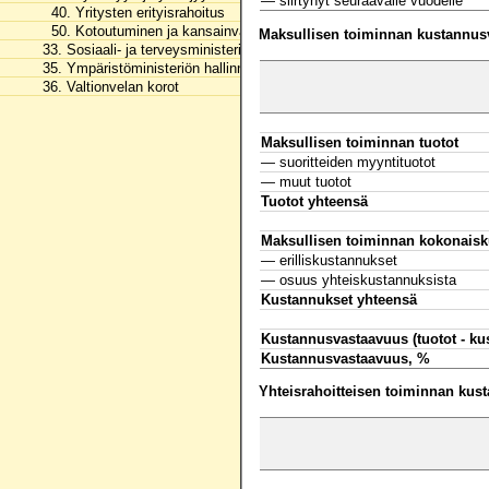
— siirtynyt seuraavalle vuodelle
40. Yritysten erityisrahoitus
50. Kotoutuminen ja kansainvälinen osaaminen
Maksullisen toiminnan kustannus
33. Sosiaali- ja terveysministeriön hallinnonala
35. Ympäristöministeriön hallinnonala
36. Valtionvelan korot
Maksullisen toiminnan tuotot
— suoritteiden myyntituotot
— muut tuotot
Tuotot yhteensä
Maksullisen toiminnan kokonaisk
— erilliskustannukset
— osuus yhteiskustannuksista
Kustannukset yhteensä
Kustannusvastaavuus (tuotot - ku
Kustannusvastaavuus, %
Yhteisrahoitteisen toiminnan kus