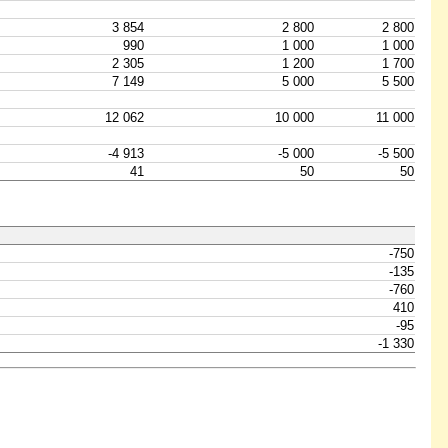
3 854
2 800
2 800
990
1 000
1 000
2 305
1 200
1 700
7 149
5 000
5 500
12 062
10 000
11 000
-4 913
-5 000
-5 500
41
50
50
-750
-135
-760
410
-95
-1 330