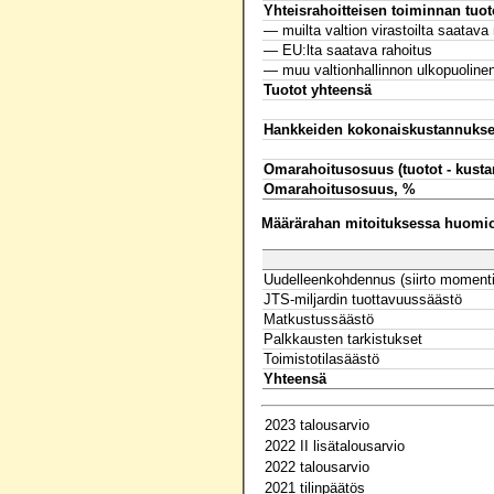
Yhteisrahoitteisen toiminnan tuot
— muilta valtion virastoilta saatava 
— EU:lta saatava rahoitus
— muu valtionhallinnon ulkopuolinen
Tuotot yhteensä
Hankkeiden kokonaiskustannukse
Omarahoitusosuus (tuotot - kusta
Omarahoitusosuus, %
Määrärahan mitoituksessa huomioo
Uudelleenkohdennus (siirto momenti
JTS-miljardin tuottavuussäästö
Matkustussäästö
Palkkausten tarkistukset
Toimistotilasäästö
Yhteensä
2023 talousarvio
2022 II lisätalousarvio
2022 talousarvio
2021 tilinpäätös