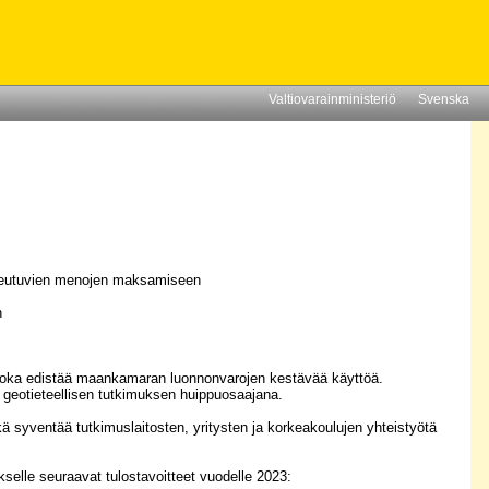
Valtiovarainministeriö
Svenska
 aiheutuvien menojen maksamiseen
n
, joka edistää maankamaran luonnonvarojen kestävää käyttöä.
geotieteellisen tutkimuksen huippuosaajana.
kä syventää tutkimuslaitosten, yritysten ja korkeakoulujen yhteistyötä
kselle seuraavat tulostavoitteet vuodelle 2023: