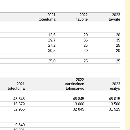
2021
2022
2023
toteutuma
tavoite
tavoite
12,6
20
20
29,7
35
35
27,2
25
25
30,5
20
20
25,0
25
25
2022
2021
varsinainen
2023
toteutuma
talousarvio
esitys
48 545
45 845
45 015
15 579
13 000
13 500
32 966
32 845
31 515
9 840