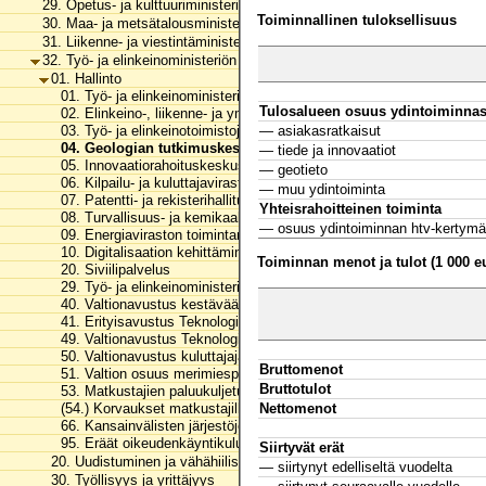
29. Opetus- ja kulttuuriministeriön hallinnonala
Toiminnallinen tuloksellisuus
30. Maa- ja metsätalousministeriön hallinnonala
31. Liikenne- ja viestintäministeriön hallinnonala
32. Työ- ja elinkeinoministeriön hallinnonala
01. Hallinto
01. Työ- ja elinkeinoministeriön toimintamenot
Tulosalueen osuus ydintoiminnas
02. Elinkeino-, liikenne- ja ympäristökeskusten toimintamenot
03. Työ- ja elinkeinotoimistojen toimintamenot
— asiakasratkaisut
04. Geologian tutkimuskeskuksen toimintamenot
— tiede ja innovaatiot
05. Innovaatiorahoituskeskus Business Finlandin toimintamenot
— geotieto
06. Kilpailu- ja kuluttajaviraston toimintamenot
— muu ydintoiminta
07. Patentti- ja rekisterihallituksen toimintamenot
Yhteisrahoitteinen toiminta
08. Turvallisuus- ja kemikaaliviraston toimintamenot
— osuus ydintoiminnan htv-kertymä
09. Energiaviraston toimintamenot
10. Digitalisaation kehittäminen
Toiminnan menot ja tulot (1 000 e
20. Siviilipalvelus
29. Työ- ja elinkeinoministeriön hallinnonalan arvonlisäveromenot
40. Valtionavustus kestävää kasvupolitiikkaa edistäville toimijoille
41. Erityisavustus Teknologian tutkimuskeskus VTT Oy:n tutkimusin
49. Valtionavustus Teknologian tutkimuskeskus VTT Oy:n toiminta
50. Valtionavustus kuluttajajärjestölle
Bruttomenot
51. Valtion osuus merimiespalvelutoiminnasta
Bruttotulot
53. Matkustajien paluukuljetukset ja korvaukset
Nettomenot
(54.) Korvaukset matkustajille matkapakettien peruuntumisesta
66. Kansainvälisten järjestöjen jäsenmaksut ja rahoitusosuudet
95. Eräät oikeudenkäyntikulut ja korvaukset
Siirtyvät erät
20. Uudistuminen ja vähähiilisyys
— siirtynyt edelliseltä vuodelta
30. Työllisyys ja yrittäjyys