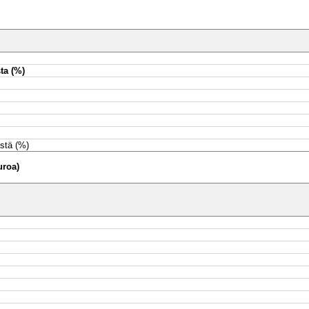
ta (%)
stä (%)
uroa)
frastruktuuriin
an