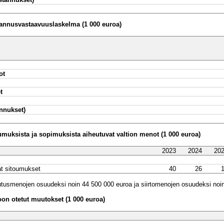
tannusvastaavuuslaskelma (1 000 euroa)
ot
t
nnukset)
oumuksista ja sopimuksista aiheutuvat valtion menot (1 000 euroa)
2023
2024
20
ät sitoumukset
40
26
utusmenojen osuudeksi noin 44 500 000 euroa ja siirtomenojen osuudeksi noi
n otetut muutokset (1 000 euroa)