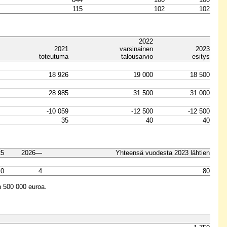
115
102
102
2022
2021
varsinainen
2023
toteutuma
talousarvio
esitys
18 926
19 000
18 500
28 985
31 500
31 000
-10 059
-12 500
-12 500
35
40
40
25
2026—
Yhteensä vuodesta 2023 lähtien
10
4
80
n 500 000 euroa.