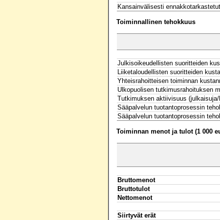
Kansainvälisesti ennakkotarkastetut 
Toiminnallinen tehokkuus
Julkisoikeudellisten suoritteiden 
Liiketaloudellisten suoritteiden ku
Yhteisrahoitteisen toiminnan kust
Ulkopuolisen tutkimusrahoituksen m
Tutkimuksen aktiivisuus (julkaisuja/
Sääpalvelun tuotantoprosessin tehok
Sääpalvelun tuotantoprosessin teho
Toiminnan menot ja tulot (1 000 e
Bruttomenot
Bruttotulot
Nettomenot
Siirtyvät erät