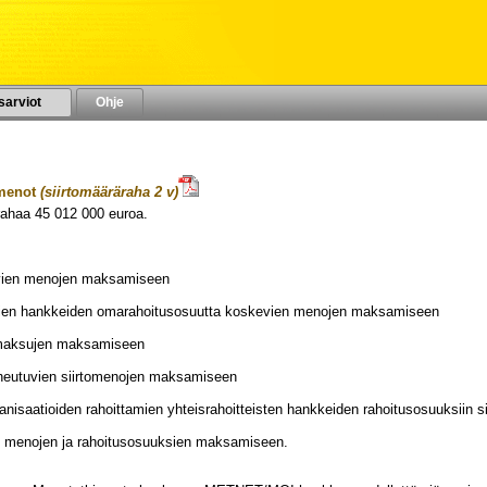
sarviot
Ohje
amenot
(siirtomääräraha 2 v)
rahaa
45 012 000
euroa.
VUODELLE 2023
uvien menojen maksamiseen
tavien hankkeiden omarahoitusosuutta koskevien menojen maksamiseen
enmaksujen maksamiseen
aiheutuvien siirtomenojen maksamiseen
isaatioiden rahoittamien yhteisrahoitteisten hankkeiden rahoitusosuuksiin 
en menojen ja rahoitusosuuksien maksamiseen.