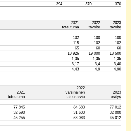
394
370
370
2021
2022
2023
toteutuma
tavoite
tavoite
102
100
100
115
102
102
65
60
60
18 926
19 000
18 500
1,35
1,35
1,35
3,17
3,4
3,40
4,43
4,9
4,90
2022
2021
varsinainen
2023
toteutuma
talousarvio
esitys
77 845
84 683
77 012
32 590
31 600
32 000
45 255
53 083
45 012