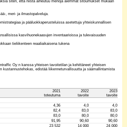
sia siten, että niistä aiheutuu menoja aiemmat sitoumukset mukaan
ää-, meri- ja ilmastopalveluja.
sernistrategiaa ja pääluokkaperusteluissa asetettuja yhteiskunnallisen
ansallisissa kasvihuonekaasujen inventaarioissa ja tulevaisuuden
kkaan tieliikenteen reaaliaikaisena tukena
ntraffic Oy:n kanssa yhteisen tavoitetilan ja kehittäneet yhteisen
 on kustannustehokas, edistää liikenneturvallisuutta ja säämallintamista
2021
2022
2023
toteutuma
tavoite
tavoite
4,36
4,0
4,0
82,4
83,0
83,0
83,0
80,0
80,0
91,95
90,60
90,60
23 532
14 000
24 000