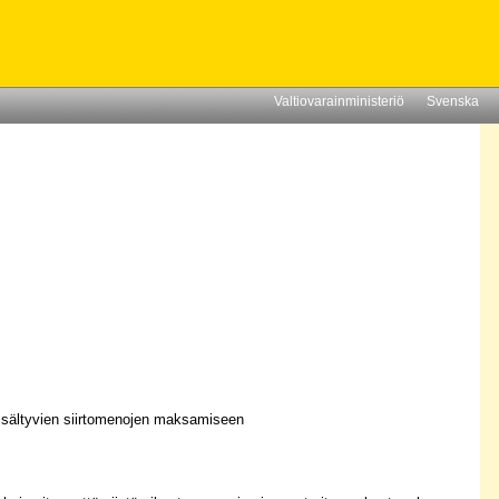
Valtiovarainministeriö
Svenska
sisältyvien siirtomenojen maksamiseen