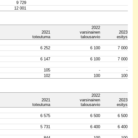
9 729
12 001
2022
2021
varsinainen
2023
toteutuma
talousarvio
esitys
6 252
6 100
7 000
6 147
6 100
7 000
105
-
-
102
100
100
2022
2021
varsinainen
2023
toteutuma
talousarvio
esitys
6 575
6 500
6 500
5 731
6 400
6 400
844
100
100