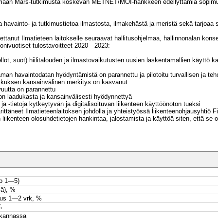
mimaan Mars-tutkimusta koskevan METNET/MOI-hankkeen edellyttämiä sopimuk
aa havainto- ja tutkimustietoa ilmastosta, ilmakehästä ja meristä sekä tarjoaa s
settanut Ilmatieteen laitokselle seuraavat hallitusohjelmaa, hallinnonalan kon
monivuotiset tulostavoitteet 2020—2023:
t, suot) hiilitalouden ja ilmastovaikutusten uusien laskentamallien käyttö k
ot
an havaintodatan hyödyntämistä on parannettu ja pilotoitu turvallisen ja teho
eskuksen kansainvälinen merkitys on kasvanut
uutta on parannettu
on laadukasta ja kansainvälisesti hyödynnettyä
a -tietoja kytkeytyvän ja digitalisoituvan liikenteen käyttöönoton tueksi
ittäneet Ilmatieteenlaitoksen johdolla ja yhteistyössä liikenteenohjausyhtiö Fi
n liikenteen olosuhdetietojen hankintaa, jalostamista ja käyttöä siten, että se
ko 1—5)
mä), %
uus 1—2 vrk, %
%
tokannassa