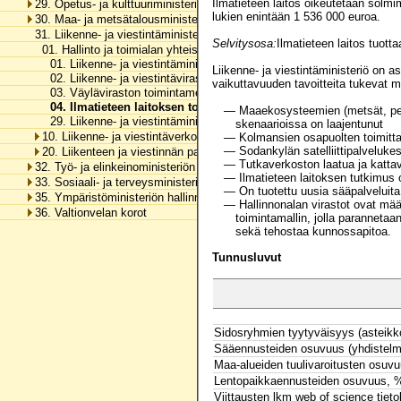
Ilmatieteen laitos oikeutetaan sol
29. Opetus- ja kulttuuriministeriön hallinnonala
lukien enintään 1 536 000 euroa.
30. Maa- ja metsätalousministeriön hallinnonala
31. Liikenne- ja viestintäministeriön hallinnonala
Selvitysosa:
Ilmatieteen laitos tuott
01. Hallinto ja toimialan yhteiset menot
01. Liikenne- ja viestintäministeriön toimintamenot
Liikenne- ja viestintäministeriö on a
02. Liikenne- ja viestintäviraston toimintamenot
vaikuttavuuden tavoitteita tukevat 
03. Väyläviraston toimintamenot
04. Ilmatieteen laitoksen toimintamenot
— Maaekosysteemien (metsät, pello
29. Liikenne- ja viestintäministeriön hallinnonalan arvonlisäveromen
skenaarioissa on laajentunut
10. Liikenne- ja viestintäverkot
— Kolmansien osapuolten toimittam
— Sodankylän satelliittipalveluk
20. Liikenteen ja viestinnän palvelut
— Tutkaverkoston laatua ja kattav
32. Työ- ja elinkeinoministeriön hallinnonala
— Ilmatieteen laitoksen tutkimus 
33. Sosiaali- ja terveysministeriön hallinnonala
— On tuotettu uusia sääpalveluita j
35. Ympäristöministeriön hallinnonala
— Hallinnonalan virastot ovat määr
36. Valtionvelan korot
toimintamallin, jolla parannetaa
sekä tehostaa kunnossapitoa.
Tunnusluvut
Sidosryhmien tyytyväisyys (asteik
Sääennusteiden osuvuus (yhdistel
Maa-alueiden tuulivaroitusten osuv
Lentopaikkaennusteiden osuvuus, 
Viittausten lkm web of science tie