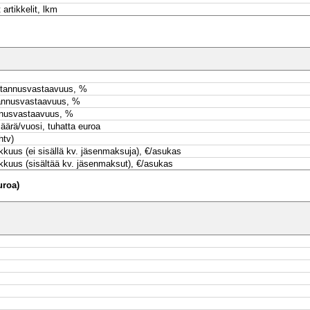
artikkelit, lkm
kustannusvastaavuus, %
stannusvastaavuus, %
annusvastaavuus, %
äärä/vuosi, tuhatta euroa
htv)
kuus (ei sisällä kv. jäsenmaksuja), €/asukas
kkuus (sisältää kv. jäsenmaksut), €/asukas
uroa)