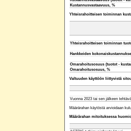
Kustannusvastaavuus, %
Yhteisrahoitteisen toiminnan kus
Yhteisrahoitteisen toiminnan tuot
Hankkeiden kokonaiskustannukse
Omarahoitusosuus (tuotot - kusta
Omarahoitusosuus, %
Valtuuden käyttöön liittyvistä sit
Vuonna 2023 tai sen jälkeen tehtäv
Määrärahan käytöstä arvioidaan kul
Määrärahan mitoituksessa huomioo