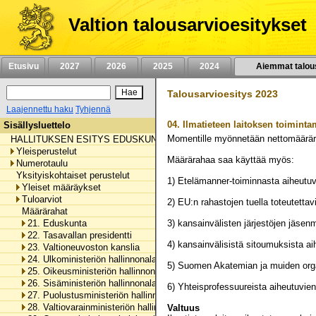
Siirry
sisältöön
Valtion talousarvioesitykset
Etusivu
2027
2026
2025
2024
Aiemmat talou
Talousarvioesitys 2023
Laajennettu haku
Tyhjennä
04.
Ilmatieteen laitoksen toimint
Sisällysluettelo
Momentille myönnetään nettomäärä
HALLITUKSEN ESITYS EDUSKUNNALLE VALTION TALOUSARVIOKSI 
Yleisperustelut
Määrärahaa saa käyttää myös:
Numerotaulu
Yksityiskohtaiset perustelut
1) Etelämanner-toiminnasta aiheut
Yleiset määräykset
Tuloarviot
2) EU:n rahastojen tuella toteutet
Määrärahat
21. Eduskunta
3) kansainvälisten järjestöjen jäs
22. Tasavallan presidentti
4) kansainvälisistä sitoumuksista 
23. Valtioneuvoston kanslia
24. Ulkoministeriön hallinnonala
5) Suomen Akatemian ja muiden organ
25. Oikeusministeriön hallinnonala
26. Sisäministeriön hallinnonala
6) Yhteisprofessuureista aiheutuvi
27. Puolustusministeriön hallinnonala
28. Valtiovarainministeriön hallinnonala
Valtuus