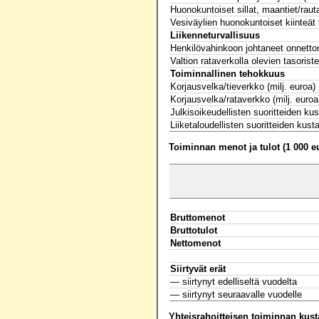
Huonokuntoiset sillat, maantiet/rauta
Vesiväylien huonokuntoiset kiinteät 
Liikenneturvallisuus
Henkilövahinkoon johtaneet onnetto
Valtion rataverkolla olevien tasoris
Toiminnallinen tehokkuus
Korjausvelka/tieverkko (milj. euroa)
Korjausvelka/rataverkko (milj. euroa
Julkisoikeudellisten suoritteiden 
Liiketaloudellisten suoritteiden ku
Toiminnan menot ja tulot (1 000 e
Bruttomenot
Bruttotulot
Nettomenot
Siirtyvät erät
— siirtynyt edelliseltä vuodelta
— siirtynyt seuraavalle vuodelle
Yhteisrahoitteisen toiminnan kus