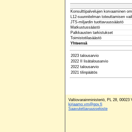
Konsulttipalvelujen korvaaminen omal
L12-suunnitelman toteuttamisen vai
JTS-miljardin tuottavuussäästö
Matkustussäästö
Palkkausten tarkistukset
Toimistotilasäästö
Yhteensä
2023 talousarvio
2022 II lisätalousarvio
2022 talousarvio
2021 tilinpäätös
Valtiovarainministeriö, PL 28, 00023
kirjaamo.vm@gov.fi
Saavutettavuusseloste