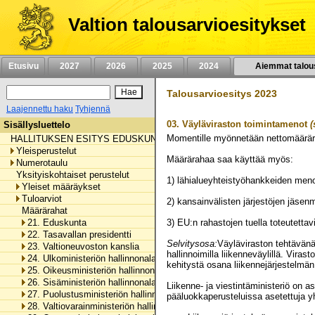
Siirry
sisältöön
Valtion talousarvioesitykset
Etusivu
2027
2026
2025
2024
Aiemmat talou
Talousarvioesitys 2023
Laajennettu haku
Tyhjennä
03.
Väyläviraston toimintamenot
(
Sisällysluettelo
Momentille myönnetään nettomäärä
HALLITUKSEN ESITYS EDUSKUNNALLE VALTION TALOUSARVIOKSI 
Yleisperustelut
Määrärahaa saa käyttää myös:
Numerotaulu
Yksityiskohtaiset perustelut
1) lähialueyhteistyöhankkeiden me
Yleiset määräykset
Tuloarviot
2) kansainvälisten järjestöjen jäs
Määrärahat
21. Eduskunta
3) EU:n rahastojen tuella toteutet
22. Tasavallan presidentti
Selvitysosa:
Väyläviraston tehtävänä 
23. Valtioneuvoston kanslia
hallinnoimilla liikenneväylillä. Vira
24. Ulkoministeriön hallinnonala
kehitystä osana liikennejärjestelmän
25. Oikeusministeriön hallinnonala
26. Sisäministeriön hallinnonala
Liikenne- ja viestintäministeriö on a
27. Puolustusministeriön hallinnonala
pääluokkaperusteluissa asetettuja yh
28. Valtiovarainministeriön hallinnonala