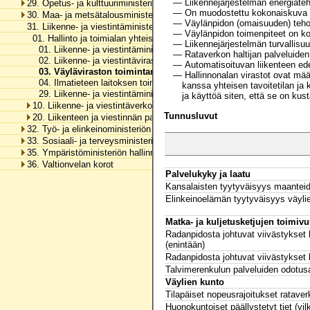
— Liikennejärjestelmän energiateh
29. Opetus- ja kulttuuriministeriön hallinnonala
— On muodostettu kokonaiskuva väy
30. Maa- ja metsätalousministeriön hallinnonala
— Väylänpidon (omaisuuden) tehok
31. Liikenne- ja viestintäministeriön hallinnonala
— Väylänpidon toimenpiteet on koh
01. Hallinto ja toimialan yhteiset menot
— Liikennejärjestelmän turvallisuu
01. Liikenne- ja viestintäministeriön toimintamenot
— Rataverkon haltijan palveluiden
02. Liikenne- ja viestintäviraston toimintamenot
— Automatisoituvan liikenteen edell
03. Väyläviraston toimintamenot
— Hallinnonalan virastot ovat määr
04. Ilmatieteen laitoksen toimintamenot
kanssa yhteisen tavoitetilan ja 
29. Liikenne- ja viestintäministeriön hallinnonalan arvonlisäveromen
ja käyttöä siten, että se on ku
10. Liikenne- ja viestintäverkot
Tunnusluvut
20. Liikenteen ja viestinnän palvelut
32. Työ- ja elinkeinoministeriön hallinnonala
33. Sosiaali- ja terveysministeriön hallinnonala
35. Ympäristöministeriön hallinnonala
36. Valtionvelan korot
Palvelukyky ja laatu
Kansalaisten tyytyväisyys maanteid
Elinkeinoelämän tyytyväisyys väylie
Matka- ja kuljetusketjujen toimiv
Radanpidosta johtuvat viivästykset
(enintään)
Radanpidosta johtuvat viivästykset 
Talvimerenkulun palveluiden odotusa
Väylien kunto
Tilapäiset nopeusrajoitukset rataver
Huonokuntoiset päällystetyt tiet (vi