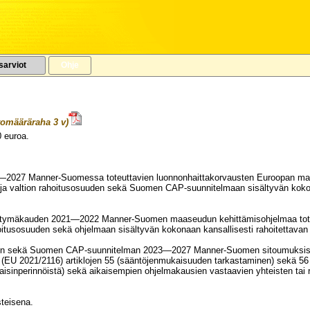
sarviot
Ohje
tomääräraha 3 v)
0
euroa.
VUODELLE 2023
2027 Manner-Suomessa toteuttavien luonnonhaittakorvausten Euroopan maa
a valtion rahoitusosuuden sekä Suomen CAP-suunnitelmaan sisältyvän kokona
irtymäkauden 2021—2022 Manner-Suomen maaseudun kehittämisohjelmaa tote
hoitusosuuden sekä ohjelmaan sisältyvän kokonaan kansallisesti rahoitettav
ien sekä Suomen CAP-suunnitelman 2023—2027 Manner-Suomen sitoumuksist
 (EU 2021/2116) artiklojen 55 (sääntöjenmukaisuuden tarkastaminen) sekä 5
akaisinperinnöistä) sekä aikaisempien ohjelmakausien vastaavien yhteisten t
teisena.