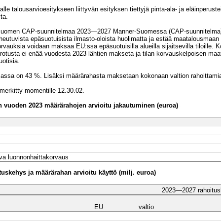
le talousarvioesitykseen liittyvän esityksen tiettyjä pinta-ala- ja eläinperuste
ta.
Suomen CAP-suunnitelmaa 2023—2027 Manner-Suomessa (CAP-suunnitelma). L
aiheutuvista epäsuotuisista ilmasto-oloista huolimatta ja estää maatalousmaa
takorvauksia voidaan maksaa EU:ssa epäsuotuisilla alueilla sijaitsevilla tiloill
rotusta ei enää vuodesta 2023 lähtien makseta ja tilan korvauskelpoisen ma
otisia.
ssa on 43 %. Lisäksi määrärahasta maksetaan kokonaan valtion rahoittamia
uotannolliset investoinnit
 merkitty momentille 12.30.02.
 vuoden 2023 määrärahojen arvioitu jakautuminen (euroa)
ava luonnonhaittakorvaus
skehys ja määrärahan arvioitu käyttö (milj. euroa)
2023—2027 rahoitu
EU
valtio