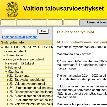
Siirry
sisältöön
Valtion talousarvioesitykset
Etusivu
2027
2026
2025
2024
Aiemmat talou
Talousarvioesitys 2023
Laajennettu haku
Tyhjennä
44.
Luonnonhaittakorvaukset
(siir
Sisällysluettelo
Momentille myönnetään
495 884 00
HALLITUKSEN ESITYS EDUSKUNNALLE VALTION TALOUSARVIOKSI 
Yleisperustelut
Määrärahaa saa käyttää:
Numerotaulu
Yksityiskohtaiset perustelut
1) Suomen CAP-suunnitelmaa 2023—
Yleiset määräykset
maksettavan EU:n rahoitusosuuden j
Tuloarviot
maksamiseen
Määrärahat
21. Eduskunta
2) ohjelmakauden 2014—2020 ja si
EU:n rahoitusosuuden ja valtion ra
22. Tasavallan presidentti
23. Valtioneuvoston kanslia
3) EU:n aikaisempien ohjelmakaus
24. Ulkoministeriön hallinnonala
parlamentin ja neuvoston asetuksen
25. Oikeusministeriön hallinnonala
jättämisen vuoksi suoritettavista t
26. Sisäministeriön hallinnonala
maksamiseen.
27. Puolustusministeriön hallinnonala
28. Valtiovarainministeriön hallinnonala
Määräraha budjetoidaan maksuperus