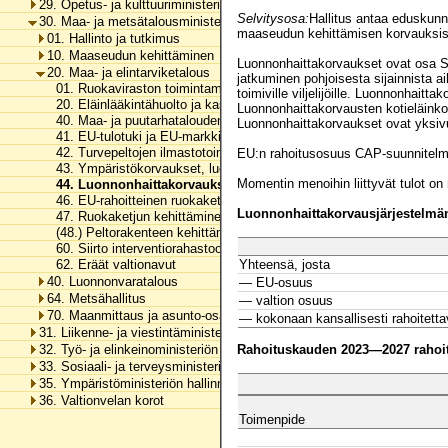
29. Opetus- ja kulttuuriministeriön hallinnonala
Selvitysosa:
Hallitus antaa eduskunnal
30. Maa- ja metsätalousministeriön hallinnonala
maaseudun kehittämisen korvauksis
01. Hallinto ja tutkimus
10. Maaseudun kehittäminen
Luonnonhaittakorvaukset ovat osa 
20. Maa- ja elintarviketalous
jatkuminen pohjoisesta sijainnista 
01. Ruokaviraston toimintamenot
toimiville viljelijöille. Luonnonhait
20. Eläinlääkintähuolto ja kasvintuhoojien torjunta
Luonnonhaittakorvausten kotieläinko
40. Maa- ja puutarhatalouden kansallinen tuki
Luonnonhaittakorvaukset ovat yksivu
41. EU-tulotuki ja EU-markkinatuki
42. Turvepeltojen ilmastotoimet
EU:n rahoitusosuus CAP-suunnitelma
43. Ympäristökorvaukset, luonnonmukainen tuotanto, neuvonta ja ei-t
Momentin menoihin liittyvät tulot on
44. Luonnonhaittakorvaukset
46. EU-rahoitteinen ruokaketjun kehittäminen
Luonnonhaittakorvausjärjestelmän
47. Ruokaketjun kehittäminen
(48.) Peltorakenteen kehittäminen
60. Siirto interventiorahastoon
62. Eräät valtionavut
Yhteensä, josta
40. Luonnonvaratalous
— EU-osuus
64. Metsähallitus
— valtion osuus
70. Maanmittaus ja asunto-osakkeiden kirjaaminen
— kokonaan kansallisesti rahoitett
31. Liikenne- ja viestintäministeriön hallinnonala
Rahoituskauden 2023—2027 rahoitu
32. Työ- ja elinkeinoministeriön hallinnonala
33. Sosiaali- ja terveysministeriön hallinnonala
35. Ympäristöministeriön hallinnonala
36. Valtionvelan korot
Toimenpide