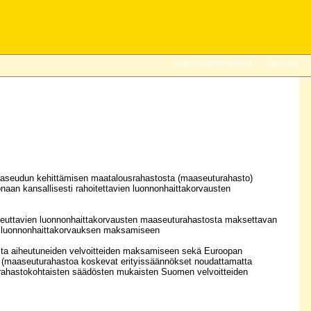
Valtiovarainministeriö
Svenska
seudun kehittämisen maatalousrahastosta (maaseuturahasto)
an kansallisesti rahoitettavien luonnonhaittakorvausten
uttavien luonnonhaittakorvausten maaseuturahastosta maksettavan
an luonnonhaittakorvauksen maksamiseen
a aiheutuneiden velvoitteiden maksamiseen sekä Euroopan
6 (maaseuturahastoa koskevat erityissäännökset noudattamatta
ai rahastokohtaisten säädösten mukaisten Suomen velvoitteiden