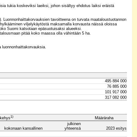
isia tukia koskeviksi laeiksi, johon sisältyy ehdotus laiksi eräistä
uonnonhaittakorvauksien tavoitteena on turvata maataloustuotannon
n hylkääminen viljelykäytöstä maksamalla korvausta näissä oloissa
e. Koko Suomi katsotaan epäsuotuisaksi alueeksi.
atalousmaan pitää koko maassa olla vähintään 5 ha.
 luonnonhaittakorvauksia.
495 884 000
76 885 000
101 917 000
317 082 000
1)
Määräraha
skehys
julkinen
kokonaan kansallinen
yhteensä
2023 esitys