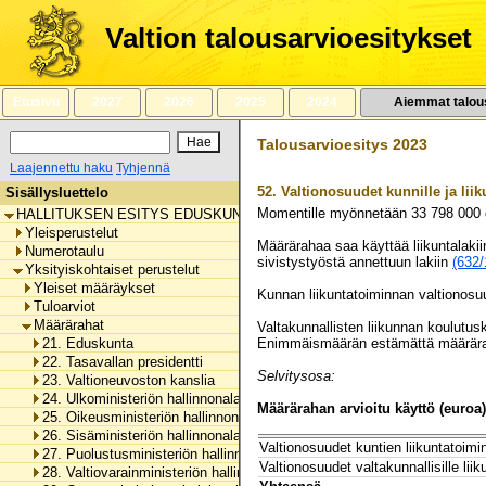
Siirry
sisältöön
Valtion talousarvioesitykset
Etusivu
2027
2026
2025
2024
Aiemmat talou
Talousarvioesitys 2023
Laajennettu haku
Tyhjennä
52.
Valtionosuudet kunnille ja lii
Sisällysluettelo
Momentille myönnetään
33 798 000
HALLITUKSEN ESITYS EDUSKUNNALLE VALTION TALOUSARVIOKSI 
Yleisperustelut
Määrärahaa saa käyttää liikuntalaki
Numerotaulu
sivistystyöstä annettuun lakiin
(632/
Yksityiskohtaiset perustelut
Yleiset määräykset
Kunnan liikuntatoiminnan valtionos
Tuloarviot
Määrärahat
Valtakunnallisten liikunnan koulut
21. Eduskunta
Enimmäismäärän estämättä määräraha
22. Tasavallan presidentti
Selvitysosa:
23. Valtioneuvoston kanslia
24. Ulkoministeriön hallinnonala
Määrärahan arvioitu käyttö (euroa)
25. Oikeusministeriön hallinnonala
26. Sisäministeriön hallinnonala
Valtionosuudet kuntien liikuntatoimi
27. Puolustusministeriön hallinnonala
Valtionosuudet valtakunnallisille li
28. Valtiovarainministeriön hallinnonala