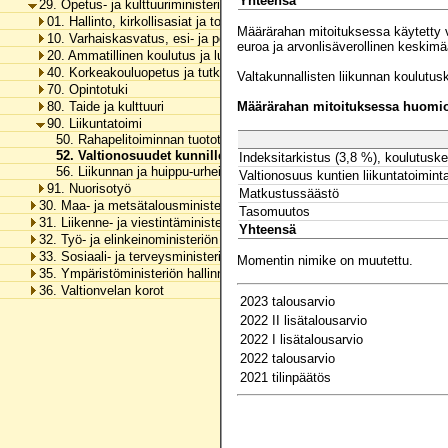
Yhteensä
29. Opetus- ja kulttuuriministeriön hallinnonala
01. Hallinto, kirkollisasiat ja toimialan yhteiset menot
Määrärahan mitoituksessa käytetty v
10. Varhaiskasvatus, esi- ja perusopetus ja vapaa sivistystyö
euroa ja arvonlisäverollinen keskim
20. Ammatillinen koulutus ja lukiokoulutus
40. Korkeakouluopetus ja tutkimus
Valtakunnallisten liikunnan koulutu
70. Opintotuki
Määrärahan mitoituksessa huomioo
80. Taide ja kulttuuri
90. Liikuntatoimi
50. Rahapelitoiminnan tuotot urheilun ja liikuntakasvatuksen edistä
52. Valtionosuudet kunnille ja liikunnan koulutuskeskuksille
Indeksitarkistus (3,8 %), koulutusk
56. Liikunnan ja huippu-urheilun edistäminen
Valtionosuus kuntien liikuntatoimi
91. Nuorisotyö
Matkustussäästö
30. Maa- ja metsätalousministeriön hallinnonala
Tasomuutos
31. Liikenne- ja viestintäministeriön hallinnonala
Yhteensä
32. Työ- ja elinkeinoministeriön hallinnonala
33. Sosiaali- ja terveysministeriön hallinnonala
Momentin nimike on muutettu.
35. Ympäristöministeriön hallinnonala
36. Valtionvelan korot
2023 talousarvio
2022 II lisätalousarvio
2022 I lisätalousarvio
2022 talousarvio
2021 tilinpäätös