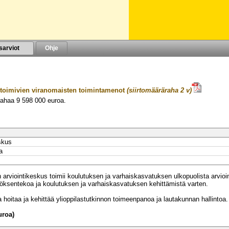
sarviot
Ohje
 toimivien viranomaisten toimintamenot
(siirtomääräraha 2 v)
rahaa
9 598 000
euroa.
VUODELLE 2023
skus
a
 arviointikeskus toimii koulutuksen ja varhaiskasvatuksen ulkopuolista arvioi
äätöksentekoa ja koulutuksen ja varhaiskasvatuksen kehittämistä varten.
a hoitaa ja kehittää ylioppilastutkinnon toimeenpanoa ja lautakunnan hallintoa.
uroa)