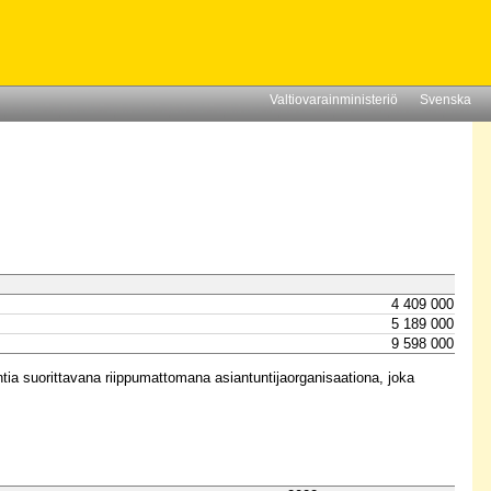
Valtiovarainministeriö
Svenska
4 409 000
5 189 000
9 598 000
ntia suorittavana riippumattomana asiantuntijaorganisaationa, joka