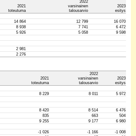
2022
2021
varsinainen
2023
toteutuma
talousarvio
esitys
14 864
12 799
16 070
8 938
7 741
6 472
5 926
5 058
9 598
2 981
2 276
2022
2021
varsinainen
2023
toteutuma
talousarvio
esitys
8 229
8 011
5 972
8 420
8 514
6 476
835
663
504
9 255
9 177
6 980
-1 026
-1 166
-1 008