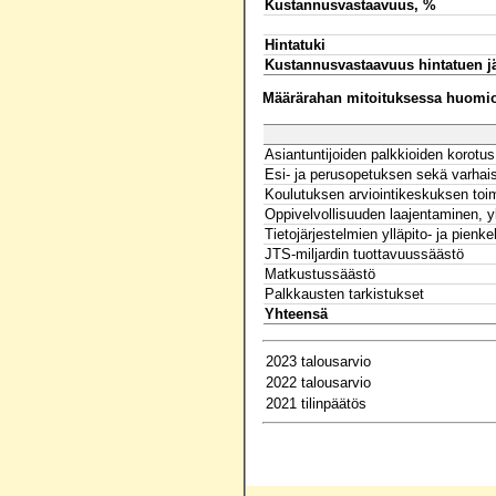
Kustannusvastaavuus, %
Hintatuki
Kustannusvastaavuus hintatuen j
Määrärahan mitoituksessa huomioo
Asiantuntijoiden palkkioiden korotus
Esi- ja perusopetuksen sekä varhai
Koulutuksen arviointikeskuksen toi
Oppivelvollisuuden laajentaminen, yl
Tietojärjestelmien ylläpito- ja pienk
JTS-miljardin tuottavuussäästö
Matkustussäästö
Palkkausten tarkistukset
Yhteensä
2023 talousarvio
2022 talousarvio
2021 tilinpäätös