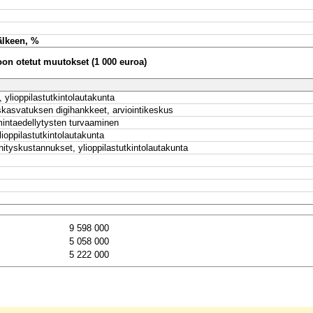
älkeen, %
n otetut muutokset (1 000 euroa)
, ylioppilastutkintolautakunta
skasvatuksen digihankkeet, arviointikeskus
mintaedellytysten turvaaminen
ioppilastutkintolautakunta
ehityskustannukset, ylioppilastutkintolautakunta
9 598 000
5 058 000
5 222 000