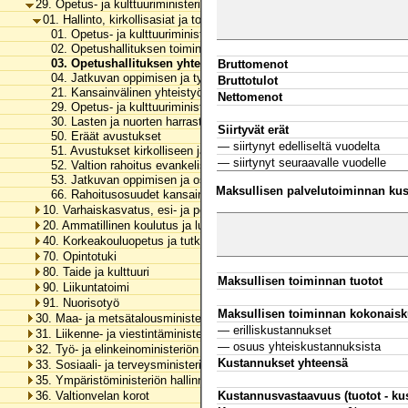
29. Opetus- ja kulttuuriministeriön hallinnonala
01. Hallinto, kirkollisasiat ja toimialan yhteiset menot
01. Opetus- ja kulttuuriministeriön toimintamenot
02. Opetushallituksen toimintamenot
03. Opetushallituksen yhteydessä toimivien viranomaisten toi
Bruttomenot
04. Jatkuvan oppimisen ja työllisyyden palvelukeskuksen toiminta
Bruttotulot
21. Kansainvälinen yhteistyö
Nettomenot
29. Opetus- ja kulttuuriministeriön hallinnonalan arvonlisäveromenot
30. Lasten ja nuorten harrastustoiminta
Siirtyvät erät
50. Eräät avustukset
— siirtynyt edelliseltä vuodelta
51. Avustukset kirkolliseen ja uskonnolliseen toimintaan
— siirtynyt seuraavalle vuodelle
52. Valtion rahoitus evankelis-luterilaisen kirkon yhteiskunnallisiin te
53. Jatkuvan oppimisen ja osaamisen kehittäminen
Maksullisen palvelutoiminnan kust
66. Rahoitusosuudet kansainvälisille järjestöille
10. Varhaiskasvatus, esi- ja perusopetus ja vapaa sivistystyö
20. Ammatillinen koulutus ja lukiokoulutus
40. Korkeakouluopetus ja tutkimus
70. Opintotuki
80. Taide ja kulttuuri
Maksullisen toiminnan tuotot
90. Liikuntatoimi
91. Nuorisotyö
Maksullisen toiminnan kokonaisk
30. Maa- ja metsätalousministeriön hallinnonala
— erilliskustannukset
31. Liikenne- ja viestintäministeriön hallinnonala
— osuus yhteiskustannuksista
32. Työ- ja elinkeinoministeriön hallinnonala
Kustannukset yhteensä
33. Sosiaali- ja terveysministeriön hallinnonala
35. Ympäristöministeriön hallinnonala
Kustannusvastaavuus (tuotot - ku
36. Valtionvelan korot