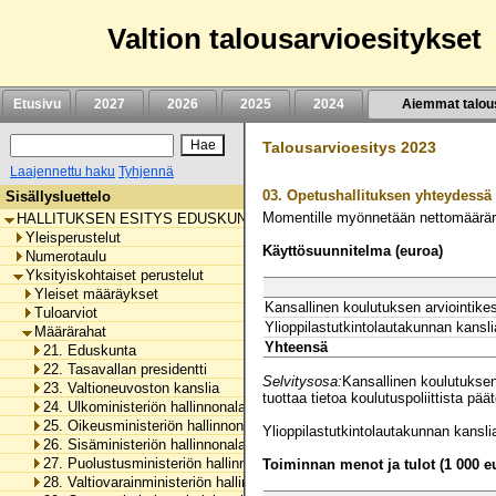
Siirry
sisältöön
Valtion talousarvioesitykset
Etusivu
2027
2026
2025
2024
Aiemmat talou
Talousarvioesitys 2023
Laajennettu haku
Tyhjennä
03.
Opetushallituksen yhteydessä
Sisällysluettelo
Momentille myönnetään nettomäärä
HALLITUKSEN ESITYS EDUSKUNNALLE VALTION TALOUSARVIOKSI 
Yleisperustelut
Käyttösuunnitelma (euroa)
Numerotaulu
Yksityiskohtaiset perustelut
Yleiset määräykset
Kansallinen koulutuksen arviointike
Tuloarviot
Ylioppilastutkintolautakunnan kansli
Määrärahat
Yhteensä
21. Eduskunta
22. Tasavallan presidentti
Selvitysosa:
Kansallinen koulutuksen
23. Valtioneuvoston kanslia
tuottaa tietoa koulutuspoliittista p
24. Ulkoministeriön hallinnonala
25. Oikeusministeriön hallinnonala
Ylioppilastutkintolautakunnan kansli
26. Sisäministeriön hallinnonala
27. Puolustusministeriön hallinnonala
Toiminnan menot ja tulot (1 000 e
28. Valtiovarainministeriön hallinnonala