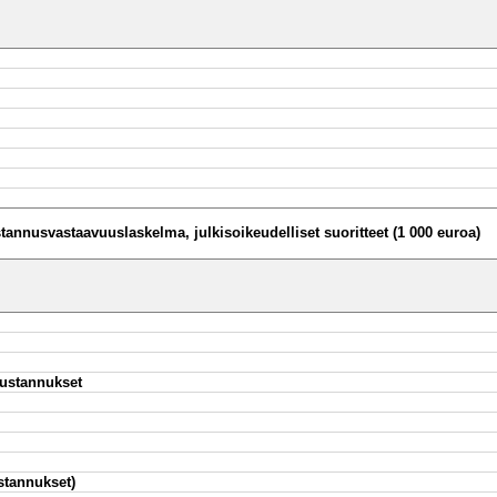
mintamenot
menot
htäviin
annusvastaavuuslaskelma, julkisoikeudelliset suoritteet (1 000 euroa)
ustannukset
stannukset)