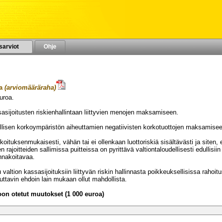
sarviot
Ohje
a
(arviomääräraha)
uroa.
VUODELLE 2023
asijoitusten riskienhallintaan liittyvien menojen maksamiseen.
llisen korkoympäristön aiheuttamien negatiivisten korkotuottojen maksamise
arkoituksenmukaisesti, vähän tai ei ollenkaan luottoriskiä sisältävästi ja sit
rajoitteiden sallimissa puitteissa on pyrittävä valtiontaloudellisesti edullisii
nnakoitavaa.
 valtion kassasijoituksiin liittyvän riskin hallinnasta poikkeuksellisissa rahoi
uttavin ehdoin lain mukaan ollut mahdollista.
n otetut muutokset (1 000 euroa)