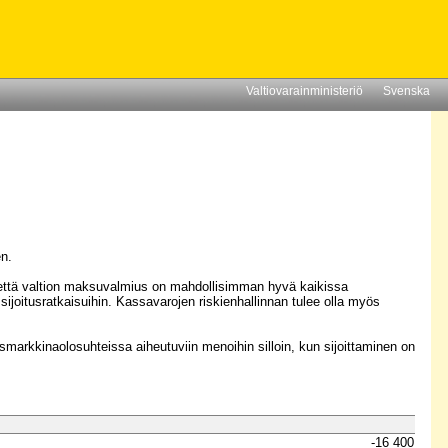
Valtiovarainministeriö
Svenska
en.
en, että valtion maksuvalmius on mahdollisimman hyvä kaikissa
n sijoitusratkaisuihin. Kassavarojen riskienhallinnan tulee olla myös
tusmarkkinaolosuhteissa aiheutuviin menoihin silloin, kun sijoittaminen on
-16 400