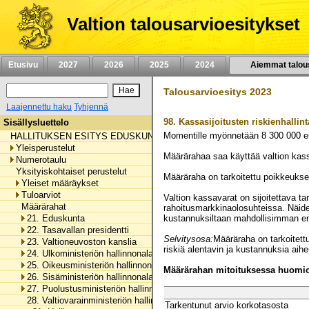
Siirry
sisältöön
Valtion talousarvioesitykset
Etusivu
2027
2026
2025
2024
Aiemmat talou
Talousarvioesitys 2023
Laajennettu haku
Tyhjennä
98.
Kassasijoitusten riskienhallint
Sisällysluettelo
Momentille myönnetään
8 300 000
e
HALLITUKSEN ESITYS EDUSKUNNALLE VALTION TALOUSARVIOKSI 
Yleisperustelut
Määrärahaa saa käyttää valtion kass
Numerotaulu
Yksityiskohtaiset perustelut
Määräraha on tarkoitettu poikkeukse
Yleiset määräykset
Tuloarviot
Valtion kassavarat on sijoitettava t
Määrärahat
rahoitusmarkkinaolosuhteissa. Näiden 
21. Eduskunta
kustannuksiltaan mahdollisimman e
22. Tasavallan presidentti
Selvitysosa:
Määräraha on tarkoitettu
23. Valtioneuvoston kanslia
riskiä alentavin ja kustannuksia aihe
24. Ulkoministeriön hallinnonala
25. Oikeusministeriön hallinnonala
Määrärahan mitoituksessa huomioo
26. Sisäministeriön hallinnonala
27. Puolustusministeriön hallinnonala
28. Valtiovarainministeriön hallinnonala
Tarkentunut arvio korkotasosta