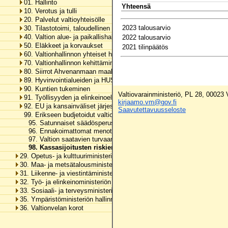
01. Hallinto
Yhteensä
10. Verotus ja tulli
20. Palvelut valtioyhteisölle
2023 talousarvio
30. Tilastotoimi, taloudellinen tutkimus ja rekisterihallinto
40. Valtion alue- ja paikallishallinto
2022 talousarvio
50. Eläkkeet ja korvaukset
2021 tilinpäätös
60. Valtionhallinnon yhteiset henkilöstömenot
70. Valtionhallinnon kehittäminen
80. Siirrot Ahvenanmaan maakunnalle
89. Hyvinvointialueiden ja HUS-yhtymän rahoitus
90. Kuntien tukeminen
Valtiovarainministeriö, PL 28, 00023
91. Työllisyyden ja elinkeinoelämän tukeminen
kirjaamo.vm@gov.fi
92. EU ja kansainväliset järjestöt
Saavutettavuusseloste
99. Erikseen budjetoidut valtionhallinnon menot
95. Satunnaiset säädösperusteiset menot
96. Ennakoimattomat menot
97. Valtion saatavien turvaaminen
98. Kassasijoitusten riskienhallinta
29. Opetus- ja kulttuuriministeriön hallinnonala
30. Maa- ja metsätalousministeriön hallinnonala
31. Liikenne- ja viestintäministeriön hallinnonala
32. Työ- ja elinkeinoministeriön hallinnonala
33. Sosiaali- ja terveysministeriön hallinnonala
35. Ympäristöministeriön hallinnonala
36. Valtionvelan korot