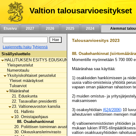
Siirry
sisältöön
Valtion talousarvioesitykset
Etusivu
2027
2026
2025
2024
Aiemmat talou
Talousarvioesitys 2023
Laajennettu haku
Tyhjennä
88.
Osakehankinnat
(siirtomäärära
Sisällysluettelo
Momentille myönnetään
5 700 000
e
HALLITUKSEN ESITYS EDUSKUNNALLE VALTION TALOUSARVIOKSI 
Yleisperustelut
Määrärahaa saa käyttää:
Numerotaulu
Yksityiskohtaiset perustelut
1) osakkeiden hankkimiseen ja niide
Yleiset määräykset
uusia valtio-omisteisia yhtiöitä pe
Tuloarviot
vapaan oman pääoman rahastoon teh
Määrärahat
21. Eduskunta
2) muiden omistus- ja yritysjärjest
maksamiseen
22. Tasavallan presidentti
23. Valtioneuvoston kanslia
3) osakeyhtiölain
(624/2006)
10 luvus
01. Hallinto
aiheutuvien välittömien menojen mak
10. Omistajaohjaus
88. Osakehankinnat
4) valtioenemmistöisten yhtiöiden ja v
20. Poliittisen toiminnan avustaminen
mukaan lukien IFRS-tilinpäätöksessä
30. Oikeuskanslerinvirasto
valtion osakkuusyhtiöiden rahoitusas