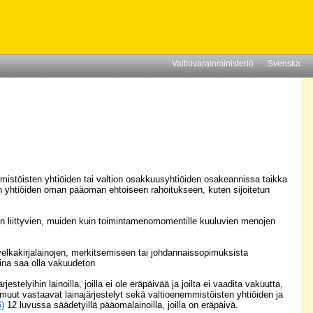
Valtiovarainministeriö
Svenska
istöisten yhtiöiden tai valtion osakkuusyhtiöiden osakeannissa taikka
n yhtiöiden oman pääoman ehtoiseen rahoitukseen, kuten sijoitetun
en liittyvien, muiden kuin toimintamenomomentille kuuluvien menojen
ovelkakirjalainojen, merkitsemiseen tai johdannaissopimuksista
ina saa olla vakuudeton
telyihin lainoilla, joilla ei ole eräpäivää ja joilta ei vaadita vakuutta,
uut vastaavat lainajärjestelyt sekä valtioenemmistöisten yhtiöiden ja
)
12 luvussa säädetyillä pääomalainoilla, joilla on eräpäivä.