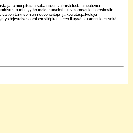
yistä ja toimenpiteistä sekä niiden valmistelusta aiheutuvien
ntarkistusta tai myyjän maksettavaksi tulevia korvauksia koskeviin
 valtion tarvitsemien neuvonantaja- ja koulutuspalvelujen
 yritysjärjestelyosaamisen ylläpitämiseen liittyvät kustannukset sekä