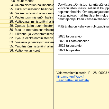
90. Muut menot
Selvitysosa:
Omistus- ja yritysjärjes
24. Ulkoministeriön hallinnonala
kustannusten lisäksi sellaiset kaupp
25. Oikeusministeriön hallinnonala
sopimusehtoihin. Omistajaohjaukseen 
26. Sisäministeriön hallinnonala
kustannukset, hallitusjäsenten rekry
27. Puolustusministeriön hallinnonala
omistajaohjauksen kansainväliseen y
28. Valtiovarainministeriön hallinnonala
29. Opetus- ja kulttuuriministeriön hallinnonala
Määräraha on kehyksen ulkopuoline
30. Maa- ja metsätalousministeriön hallinnonala
31. Liikenne- ja viestintäministeriön hallinnonala
2023 talousarvio
32. Työ- ja elinkeinoministeriön hallinnonala
2022 II lisätalousarvio
33. Sosiaali- ja terveysministeriön hallinnonala
2022 talousarvio
35. Ympäristöministeriön hallinnonala
2021 tilinpäätös
36. Valtionvelan korot
Valtiovarainministeriö, PL 28, 00023
kirjaamo.vm@gov.fi
Saavutettavuusseloste