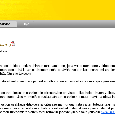
sarviot
Ohje
ha 3 v)
uroa.
VUODELLE 2023
n osakkeiden merkintähinnan maksamiseen, joita valtio merkitsee valtioenemm
rustettaessa sekä ilman osakemerkintää tehtävään valtion kokonaan omistamie
tävään sijoitukseen
elyistä aiheutuvien menojen sekä valtion osakemyynteihin ja omistajaohjaukse
sa tarkoitettujen osakkeisiin oikeuttavien erityisten oikeuksien, kuten vaiht
samiseen. Jos merkintä perustuu lainaan, osakkeiksi muutettavissa oleva la
altion osakkuusyhtiöiden rahoitusaseman turvaamista varten toteutettaviin järjes
 oman pääoman ehtoisiksi katsottavat velkakirjalainat sekä pääomalainat ja m
eman turvaamista varten toteutettaviin järjestelyihin osakeyhtiölain
(624/2006