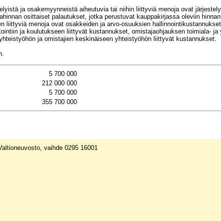
telyistä ja osakemyynneistä aiheutuvia tai niihin liittyviä menoja ovat järjestel
ahinnan osittaiset palautukset, jotka perustuvat kauppakirjassa oleviin hinna
liittyviä menoja ovat osakkeiden ja arvo-osuuksien hallinnointikustannukset,
tointiin ja koulutukseen liittyvät kustannukset, omistajaohjauksen toimiala- ja
hteistyöhön ja omistajien keskinäiseen yhteistyöhön liittyvät kustannukset.
n.
5 700 000
212 000 000
5 700 000
355 700 000
 Valtioneuvosto, vaihde 0295 16001