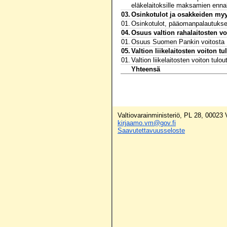
eläkelaitoksille maksamien enna
03.
Osinkotulot ja osakkeiden myy
01.
Osinkotulot, pääomanpalautukset
04.
Osuus valtion rahalaitosten vo
01.
Osuus Suomen Pankin voitosta
05.
Valtion liikelaitosten voiton tu
01.
Valtion liikelaitosten voiton tulo
Yhteensä
Valtiovarainministeriö, PL 28, 00023
kirjaamo.vm@gov.fi
Saavutettavuusseloste