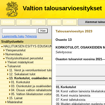
Siirry
sisältöön
Valtion talousarvioesitykset
Etusivu
2027
2026
2025
2024
Aiemmat talou
Talousarvioesitys 2023
Laajennettu haku
Tyhjennä
Osasto 13
Sisällysluettelo
HALLITUKSEN ESITYS EDUSKUNNALLE VALTION TALOUSARVIOKSI 
KORKOTULOT, OSAKKEIDEN M
Yleisperustelut
Selvitysosa:
Numerotaulu
Yksityiskohtaiset perustelut
Osaston tuloarviot vuosina 2021
Yleiset määräykset
Tuloarviot
11. Verot ja veronluonteiset tulot
12. Sekalaiset tulot
13. Korkotulot, osakkeiden myyntitulot ja voiton tuloutukset
01. Korkotulot
03. Osinkotulot ja osakkeiden myyntitulot
01.
Korkotulot
04. Osuus valtion rahalaitosten voitosta
04.
Korot valtion lainoista liikelaitoks
05. Valtion liikelaitosten voiton tuloutukset
05.
Korot muista lainoista
15. Lainat
07.
Korot talletuksista
Määrärahat
09.
Muiden eläkelaitosten puolesta 