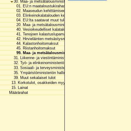
30. Maa- ja metsätalousministeriön hallinnonala
01. EU:n maataloustukirahastosta saatavat tulot
02. Maaseudun kehittämiseen saatavat tulot EU:lta
03. Elinkeinokalatalouden kehittämiseen saatavat tulot EU:lta
04. EU:lta saatavat muut tulot
20. Maa- ja metsätalousministeriön osuus rahapelitoiminnan tuotost
40. Vesioikeudelliset kalatalousmaksut
41. Tenojoen kalastuslupamaksut
42. Hirvieläinten metsästysmaksut
44. Kalastonhoitomaksut
45. Riistanhoitomaksut
99. Maa- ja metsätalousministeriön hallinnonalan muut tulot
31. Liikenne- ja viestintäministeriön hallinnonala
32. Työ- ja elinkeinoministeriön hallinnonala
33. Sosiaali- ja terveysministeriön hallinnonala
35. Ympäristöministeriön hallinnonala
39. Muut sekalaiset tulot
13. Korkotulot, osakkeiden myyntitulot ja voiton tuloutukset
15. Lainat
Määrärahat