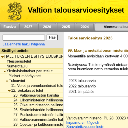
Siirry
sisältöön
Valtion talousarvioesitykset
Etusivu
2027
2026
2025
2024
Aiemmat talou
Talousarvioesitys 2023
Laajennettu haku
Tyhjennä
99.
Maa- ja metsätalousministeriö
Sisällysluettelo
Momentille arvioidaan kertyvän
4 00
HALLITUKSEN ESITYS EDUSKUNNALLE VALTION TALOUSARVIOKSI 
Yleisperustelut
Selvitysosa:
Tulokertymässä otetaan hu
Numerotaulu
oteta huomioon nettoutettavina tuloi
Yksityiskohtaiset perustelut
Yleiset määräykset
Tuloarviot
2023 talousarvio
11. Verot ja veronluonteiset tulot
2022 talousarvio
12. Sekalaiset tulot
2021 tilinpäätös
23. Valtioneuvoston kanslia
24. Ulkoministeriön hallinnonala
25. Oikeusministeriön hallinnonala
26. Sisäministeriön hallinnonala
27. Puolustusministeriön hallinnonala
Valtiovarainministeriö, PL 28, 00023
28. Valtiovarainministeriön hallinnonala
kirjaamo.vm@gov.fi
29. Opetus- ja kulttuuriministeriön hallinnonala
Saavutettavuusseloste