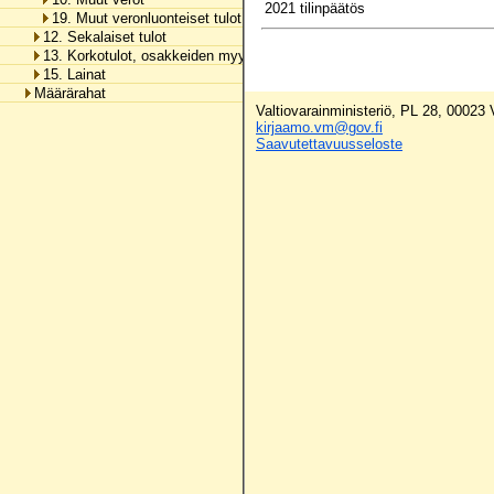
2021 tilinpäätös
19. Muut veronluonteiset tulot
12. Sekalaiset tulot
13. Korkotulot, osakkeiden myyntitulot ja voiton tuloutukset
15. Lainat
Määrärahat
Valtiovarainministeriö, PL 28, 00023
kirjaamo.vm@gov.fi
Saavutettavuusseloste