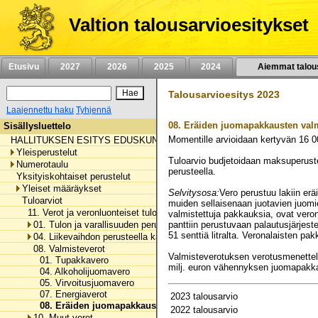
Siirry
sisältöön
Valtion talousarvioesitykset
Etusivu
2027
2026
2025
2024
Aiemmat talou
Talousarvioesitys 2023
Laajennettu haku
Tyhjennä
08.
Eräiden juomapakkausten val
Sisällysluettelo
Momentille arvioidaan kertyvän
16 0
HALLITUKSEN ESITYS EDUSKUNNALLE VALTION TALOUSARVIOKSI 
Yleisperustelut
Tuloarvio budjetoidaan maksuperuste
Numerotaulu
perusteella.
Yksityiskohtaiset perustelut
Yleiset määräykset
Selvitysosa:
Vero perustuu lakiin e
Tuloarviot
muiden sellaisenaan juotavien juomi
11. Verot ja veronluonteiset tulot
valmistettuja pakkauksia, ovat vero
01. Tulon ja varallisuuden perusteella kannettavat verot
panttiin perustuvaan palautusjärje
51 senttiä litralta. Veronalaisten p
04. Liikevaihdon perusteella kannettavat verot ja maksut
08. Valmisteverot
Valmisteverotuksen verotusmenettel
01. Tupakkavero
milj. euron vähennyksen juomapakk
04. Alkoholijuomavero
05. Virvoitusjuomavero
07. Energiaverot
2023 talousarvio
08. Eräiden juomapakkausten valmistevero
2022 talousarvio
10. Muut verot