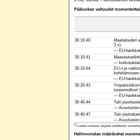
Pääluokan valtuudet momenteittain
30.10.40
Maatalouden al
3 v)
— EU-hankkei
30.10.41
Maaseutuelink
— korkotukila
30.10.64
EU:n ja valtio
kehittämiseen
— EU-hankkei
30.20.43
Ympäristökorv
tuotannolliset 
— EU-hankkei
30.40.44
Tuki puuntuot
— Avustusten
30.40.47
Tuki joutoalue
— Avustusten
1)
Lisäksi voidaan käyttää edelliseltä vuodelta
Hallinnonalan määrärahat vuosin