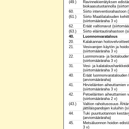
(49.)
Ravinnekierrätyksen edist
biokaasutuotannolla (siirto
60.
Siirto interventiorahastoon 
(61.)
Siirto Maatilatalouden kehi
(siirtomääräraha 3 v)
62.
Eräät valtionavut (siirtomää
(63.)
Siirto eläintautirahastoon (
40.
Luonnonvaratalous
20.
Kalakannan hoitovelvoitteet
21.
Vesivarojen käytön ja hoid
(siirtomääräraha 3 v)
22.
Luonnonvara- ja biotaloude
(siirtomääräraha 3 v)
31.
Vesi- ja kalataloushankkei
(siirtomääräraha 3 v)
40.
Eräät luonnonvaratalouden
(arviomääräraha)
41.
Hirvieläinten aiheuttamien
(siirtomääräraha 3 v)
42.
Petoeläinten aiheuttamien 
(siirtomääräraha 2 v)
(43.)
Valtion rahoitusosuus Ähtäri
jättiläispandojen kuluihin (s
44.
Tuki puuntuotannon kestäv
(arviomääräraha)
45.
Metsäluonnon hoidon edistä
3 v)