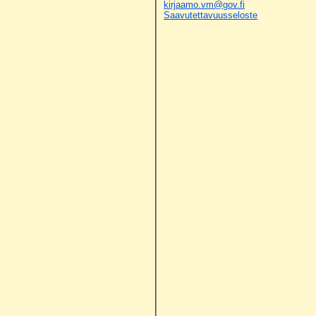
kirjaamo.vm@gov.fi
Saavutettavuusseloste