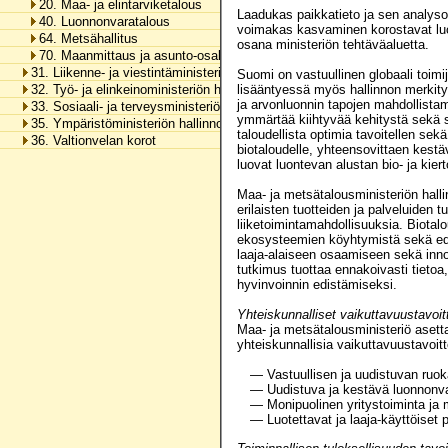
20. Maa- ja elintarviketalous
Laadukas paikkatieto ja sen analysoi
40. Luonnonvaratalous
voimakas kasvaminen korostavat luot
64. Metsähallitus
osana ministeriön tehtäväaluetta.
70. Maanmittaus ja asunto-osakkeiden kirjaaminen
31. Liikenne- ja viestintäministeriön hallinnonala
Suomi on vastuullinen globaali toim
32. Työ- ja elinkeinoministeriön hallinnonala
lisääntyessä myös hallinnon merkity
ja arvonluonnin tapojen mahdollistam
33. Sosiaali- ja terveysministeriön hallinnonala
ymmärtää kiihtyvää kehitystä sekä s
35. Ympäristöministeriön hallinnonala
taloudellista optimia tavoitellen sek
36. Valtionvelan korot
biotaloudelle, yhteensovittaen kestä
luovat luontevan alustan bio- ja kie
Maa- ja metsätalousministeriön halli
erilaisten tuotteiden ja palveluiden
liiketoimintamahdollisuuksia. Biotal
ekosysteemien köyhtymistä sekä edi
laaja-alaiseen osaamiseen sekä inn
tutkimus tuottaa ennakoivasti tietoa
hyvinvoinnin edistämiseksi.
Yhteiskunnalliset vaikuttavuustavoit
Maa- ja metsätalousministeriö asetta
yhteiskunnallisia vaikuttavuustavoitt
— Vastuullisen ja uudistuvan ruok
— Uudistuva ja kestävä luonnonvar
— Monipuolinen yritystoiminta ja
— Luotettavat ja laaja-käyttöiset p