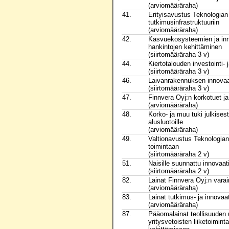
(arviomääräraha)
41.
Erityisavustus Teknologia
tutkimusinfrastruktuuriin
(arviomääräraha)
42.
Kasvuekosysteemien ja inno
hankintojen kehittäminen
(siirtomääräraha 3 v)
44.
Kiertotalouden investointi- 
(siirtomääräraha 3 v)
46.
Laivanrakennuksen innovaa
(siirtomääräraha 3 v)
47.
Finnvera Oyj:n korkotuet j
(arviomääräraha)
48.
Korko- ja muu tuki julkisesti 
alusluotoille
(arviomääräraha)
49.
Valtionavustus Teknologia
toimintaan
(siirtomääräraha 2 v)
51.
Naisille suunnattu innovaat
(siirtomääräraha 2 v)
82.
Lainat Finnvera Oyj:n vara
(arviomääräraha)
83.
Lainat tutkimus- ja innovaa
(arviomääräraha)
87.
Pääomalainat teollisuuden 
yritysvetoisten liiketoimi