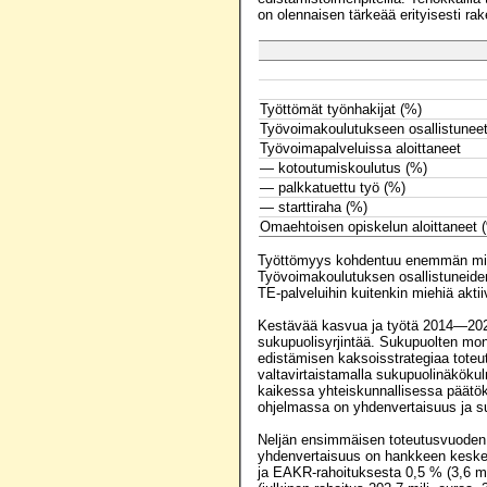
on olennaisen tärkeää erityisesti ra
Työttömät työnhakijat (%)
Työvoimakoulutukseen osallistunee
Työvoimapalveluissa aloittaneet
— kotoutumiskoulutus (%)
— palkkatuettu työ (%)
— starttiraha (%)
Omaehtoisen opiskelun aloittaneet 
Työttömyys kohdentuu enemmän miehi
Työvoimakoulutuksen osallistuneide
TE-palveluihin kuitenkin miehiä akti
Kestävää kasvua ja työtä 2014—2020
sukupuolisyrjintää. Sukupuolten mo
edistämisen kaksoisstrategiaa toteute
valtavirtaistamalla sukupuolinäkökul
kaikessa yhteiskunnallisessa päätö
ohjelmassa on yhdenvertaisuus ja suk
Neljän ensimmäisen toteutusvuoden 
yhdenvertaisuus on hankkeen keskein
ja EAKR-rahoituksesta 0,5 % (3,6 mil