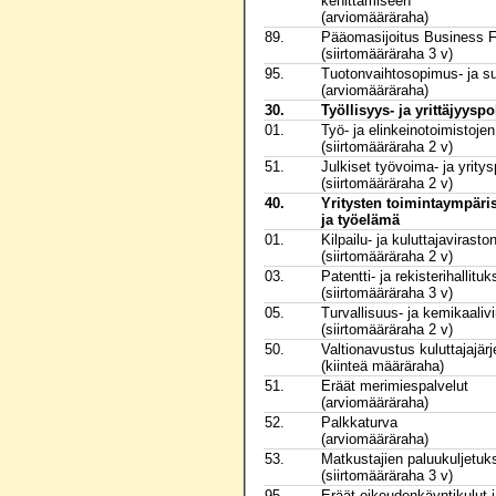
kehittämiseen
(arviomääräraha)
89.
Pääomasijoitus Business Fi
(siirtomääräraha 3 v)
95.
Tuotonvaihtosopimus- ja s
(arviomääräraha)
30.
Työllisyys- ja yrittäjyyspo
01.
Työ- ja elinkeinotoimistoje
(siirtomääräraha 2 v)
51.
Julkiset työvoima- ja yritys
(siirtomääräraha 2 v)
40.
Yritysten toimintaympäri
ja työelämä
01.
Kilpailu- ja kuluttajavirast
(siirtomääräraha 2 v)
03.
Patentti- ja rekisterihallit
(siirtomääräraha 3 v)
05.
Turvallisuus- ja kemikaaliv
(siirtomääräraha 2 v)
50.
Valtionavustus kuluttajajärj
(kiinteä määräraha)
51.
Eräät merimiespalvelut
(arviomääräraha)
52.
Palkkaturva
(arviomääräraha)
53.
Matkustajien paluukuljetuk
(siirtomääräraha 3 v)
95.
Eräät oikeudenkäyntikulut 