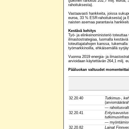
(julkinen rahoitus 202,7 milj. euroa
rahoituksesta).
Vastaavasti hankkeita, joissa sukupu
euroa, 33 % ESR-rahoituksesta) ja EA
naisten asemaa parantavia hankkeit
Kestävä kehitys
Työ- ja elinkeinoministeriö toteutt
ilmastostrategiaa, luomalla kestäviä
toteuttajatahojen kanssa, tukemalla
työmarkkinoilla, ehkäisemällä syrjä
Vuonna 2019 energia- ja ilmastostra
arvioidaan käytettävän 264,1 milj. e
Pääluokan valtuudet momenteittain
32.20.40
Tutkimus-, keh
(arviomäärära
— rahoitusval
32.20.41
Erityisavustu
tutkimusinfrast
— myöntämisv
32.20.82
Lainat Finnver