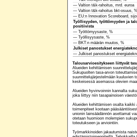
— Valtion t&k-rahoitus, mrd. euroa
— Valtion t&k-rahoitus bkt-osuus, 
— EU:n Innovation Scoreboard, sijo
Työllisyyden, työttömyyden ja ta
positiivista
— Työttömyysaste, %
— Työllisyysaste, %
— BKT:n määrän muutos, %
Julkiset panostukset energiatekn
— Julkiset panostukset energiatekno
Talousarvioesitykseen liittyvät ta
Alueiden kehittämisen suunnittelujä
Sukupuolten tasa-arvon toteuttamise
suunnittelujärjestelmään kuuluvien 
keskeisessä asemassa olevien maaku
Alueiden hyvinvoinnin kannalta suku
joka liittyy niin tasapainoisen väes
Alueiden kehittämisen osalta kaikki
toimenpiteet kootaan pääsääntöisest
unionin lainsäädännön asettamat vaa
otetaan huomioon molempien sukupuo
toteutukseen ja arviointiin.
Työmarkkinoiden jakautumista naiste
edistämistoimenpiteillä. Tehokkailla