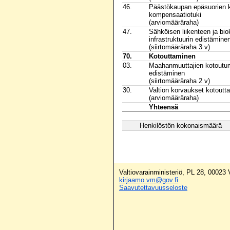
46.
Päästökaupan epäsuorien 
kompensaatiotuki
(arviomääräraha)
47.
Sähköisen liikenteen ja bi
infrastruktuurin edistämine
(siirtomääräraha 3 v)
70.
Kotouttaminen
03.
Maahanmuuttajien kotoutum
edistäminen
(siirtomääräraha 2 v)
30.
Valtion korvaukset kotoutt
(arviomääräraha)
Yhteensä
Henkilöstön kokonaismäärä
Valtiovarainministeriö, PL 28, 00023
kirjaamo.vm@gov.fi
Saavutettavuusseloste