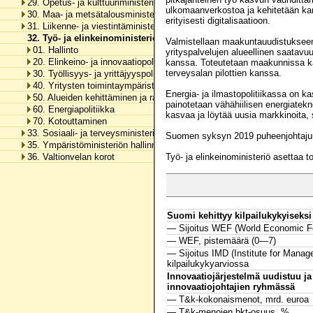
29. Opetus- ja kulttuuriministeriön hallinnonala
ulkomaanverkostoa ja kehitetään kan
30. Maa- ja metsätalousministeriön hallinnonala
erityisesti digitalisaatioon.
31. Liikenne- ja viestintäministeriön hallinnonala
32. Työ- ja elinkeinoministeriön hallinnonala
Valmistellaan maakuntauudistukseen l
01. Hallinto
yrityspalvelujen alueellinen saatavu
20. Elinkeino- ja innovaatiopolitiikka
kanssa. Toteutetaan maakunnissa kasvu
terveysalan pilottien kanssa.
30. Työllisyys- ja yrittäjyyspolitiikka
40. Yritysten toimintaympäristö, markkinoiden sääntely ja työelämä
Energia- ja ilmastopolitiikassa on ka
50. Alueiden kehittäminen ja rakennerahastopolitiikka
painotetaan vähähiilisen energiatekno
60. Energiapolitiikka
kasvaa ja löytää uusia markkinoita, 
70. Kotouttaminen
33. Sosiaali- ja terveysministeriön hallinnonala
Suomen syksyn 2019 puheenjohtajuuso
35. Ympäristöministeriön hallinnonala
36. Valtionvelan korot
Työ- ja elinkeinoministeriö asettaa t
Suomi kehittyy kilpailukykyiseksi 
— Sijoitus WEF (World Economic Fo
— WEF, pistemäärä (0—7)
— Sijoitus IMD (Institute for Mana
kilpailukykyarviossa
Innovaatiojärjestelmä uudistuu j
innovaatiojohtajien ryhmässä
— T&k-kokonaismenot, mrd. euroa
— T&k-menojen bkt-osuus, %