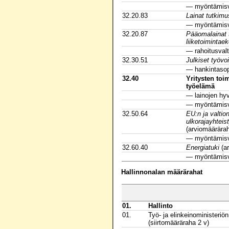
— myöntämisv
32.20.83
Lainat tutkimu
— myöntämisv
32.20.87
Pääomalainat t
liiketoiminta
— rahoitusval
32.30.51
Julkiset työvoi
— hankintaso
32.40
Yritysten toi
työelämä
— lainojen hyv
— myöntämisv
32.50.64
EU:n ja valtio
ulkorajayhteis
(arviomäärära
— myöntämisv
32.60.40
Energiatuki
(ar
— myöntämisv
Hallinnonalan määrärahat
01.
Hallinto
01.
Työ- ja elinkeinoministeriö
(siirtomääräraha 2 v)