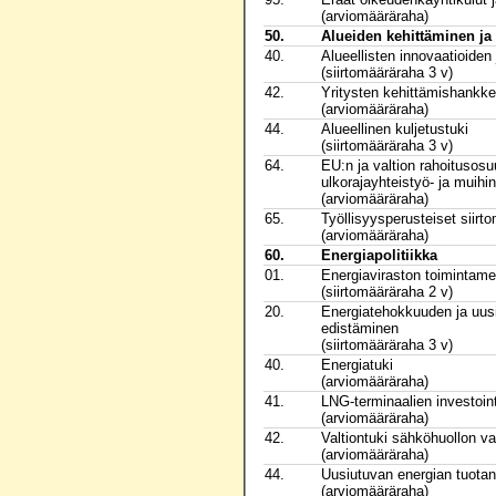
(arviomääräraha)
50.
Alueiden kehittäminen ja
40.
Alueellisten innovaatioiden
(siirtomääräraha 3 v)
42.
Yritysten kehittämishankk
(arviomääräraha)
44.
Alueellinen kuljetustuki
(siirtomääräraha 3 v)
64.
EU:n ja valtion rahoitusos
ulkorajayhteistyö- ja muihin
(arviomääräraha)
65.
Työllisyysperusteiset siirt
(arviomääräraha)
60.
Energiapolitiikka
01.
Energiaviraston toimintame
(siirtomääräraha 2 v)
20.
Energiatehokkuuden ja uus
edistäminen
(siirtomääräraha 3 v)
40.
Energiatuki
(arviomääräraha)
41.
LNG-terminaalien investoint
(arviomääräraha)
42.
Valtiontuki sähköhuollon v
(arviomääräraha)
44.
Uusiutuvan energian tuotan
(arviomääräraha)