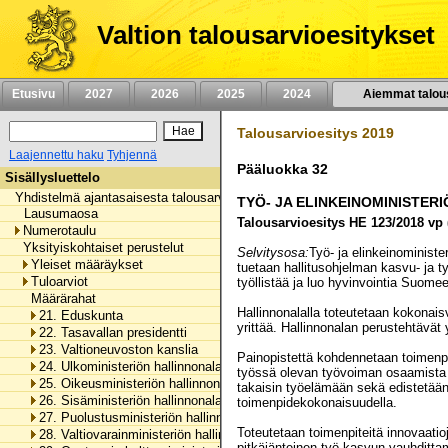
Siirry
sisältöön
Valtion talousarvioesitykset
Etusivu
2027
2026
2025
2024
Aiemmat talou
Talousarvioesitys 2019
Laajennettu haku
Tyhjennä
Pääluokka 32
Sisällysluettelo
Yhdistelmä ajantasaisesta talousarviosta
TYÖ- JA ELINKEINOMINISTER
Lausumaosa
Talousarvioesitys HE 123/2018 vp 
Numerotaulu
Yksityiskohtaiset perustelut
Selvitysosa:
Työ- ja elinkeinoministe
Yleiset määräykset
tuetaan hallitusohjelman kasvu- ja t
Tuloarviot
työllistää ja luo hyvinvointia Suome
Määrärahat
Hallinnonalalla toteutetaan kokonaisv
21. Eduskunta
yrittää. Hallinnonalan perustehtävät 
22. Tasavallan presidentti
23. Valtioneuvoston kanslia
Painopistettä kohdennetaan toimenpit
24. Ulkoministeriön hallinnonala
työssä olevan työvoiman osaamista j
25. Oikeusministeriön hallinnonala
takaisin työelämään sekä edistetää
26. Sisäministeriön hallinnonala
toimenpidekokonaisuudella.
27. Puolustusministeriön hallinnonala
Toteutetaan toimenpiteitä innovaatio
28. Valtiovarainministeriön hallinnonala
pitkäjänteinen työ kasvun vauhditta