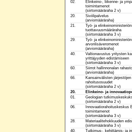
02.
Elinkeino-, liikenne- ja ym
toimintamenot
(siirtomääräraha 2 v)
20.
Siviilipalvelus
(arviomääräraha)
21.
Työ- ja elinkeinoministeriön
tuottavuusmääräraha
(siirtomääräraha 3 v)
29.
Työ- ja elinkeinoministeriön
arvonlisäveromenot
(arviomääräraha)
40.
Valtionavustus yritysten k
yrittäjyyden edistämiseen
(siirtomääräraha 3 v)
60.
Siirrot hallinnonalan rahast
(arviomääräraha)
66.
Kansainvälisten järjestöje
rahoitusosuudet
(siirtomääräraha 2 v)
20.
Elinkeino- ja innovaatiopo
01.
Geologian tutkimuskeskuk
(siirtomääräraha 2 v)
06.
Innovaatiorahoituskeskus 
toimintamenot
(siirtomääräraha 3 v)
28.
Materiaalitehokkuuden edi
(siirtomääräraha 3 v)
40.
Tutkimus-, kehittämis- ja 