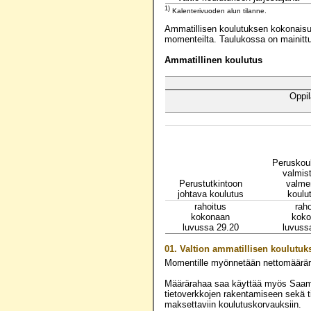
1)
Kalenterivuoden alun tilanne.
Ammatillisen koulutuksen kokonaisuu
momenteilta. Taulukossa on mainittu 
Ammatillinen koulutus
Oppil
Peruskou
valmist
Perustutkintoon
valme
johtava koulutus
koulu
rahoitus
raho
kokonaan
koko
luvussa 29.20
luvuss
01.
Valtion ammatillisen koulutu
Momentille myönnetään nettomäärä
Määrärahaa saa käyttää myös Saamel
tietoverkkojen rakentamiseen sekä t
maksettaviin koulutuskorvauksiin.