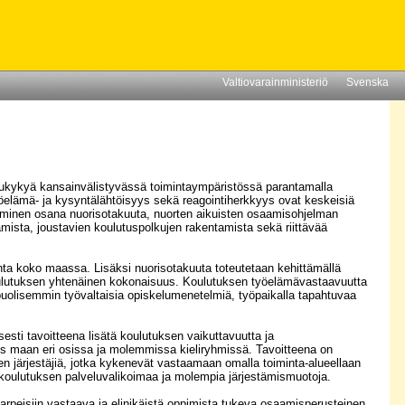
Valtiovarainministeriö
Svenska
lukykyä kansainvälistyvässä toimintaympäristössä parantamalla
yöelämä- ja kysyntälähtöisyys sekä reagointiherkkyys ovat keskeisiä
uttaminen osana nuorisotakuuta, nuorten aikuisten osaamisohjelman
sta, joustavien koulutuspolkujen rakentamista sekä riittävää
nta koko maassa. Lisäksi nuorisotakuuta toteutetaan kehittämällä
koulutuksen yhtenäinen kokonaisuus. Koulutuksen työelämävastaavuutta
puolisemmin työvaltaisia opiskelumenetelmiä, työpaikalla tapahtuvaa
esti tavoitteena lisätä koulutuksen vaikuttavuutta ja
us maan eri osissa ja molemmissa kieliryhmissä. Tavoitteena on
sen järjestäjiä, jotka kykenevät vastaamaan omalla toiminta-alueellaan
 koulutuksen palveluvalikoimaa ja molempia järjestämismuotoja.
arpeisiin vastaava ja elinikäistä oppimista tukeva osaamisperusteinen