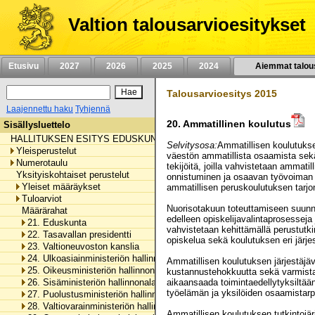
Siirry
sisältöön
Valtion talousarvioesitykset
Etusivu
2027
2026
2025
2024
Aiemmat talou
Talousarvioesitys 2015
Laajennettu haku
Tyhjennä
20.
Ammatillinen koulutus
Sisällysluettelo
HALLITUKSEN ESITYS EDUSKUNNALLE VALTION TALOUSARVIOKSI 
Selvitysosa:
Ammatillisen koulutuks
Yleisperustelut
väestön ammatillista osaamista sekä
Numerotaulu
tekijöitä, joilla vahvistetaan ammat
Yksityiskohtaiset perustelut
onnistuminen ja osaavan työvoiman 
Yleiset määräykset
ammatillisen peruskoulutuksen tarjo
Tuloarviot
Nuorisotakuun toteuttamiseen suunna
Määrärahat
edelleen opiskelijavalintaprosesse
21. Eduskunta
vahvistetaan kehittämällä perustutk
22. Tasavallan presidentti
opiskelua sekä koulutuksen eri järj
23. Valtioneuvoston kanslia
24. Ulkoasiainministeriön hallinnonala
Ammatillisen koulutuksen järjestäjäv
25. Oikeusministeriön hallinnonala
kustannustehokkuutta sekä varmistaa
26. Sisäministeriön hallinnonala
aikaansaada toimintaedellytyksiltään
työelämän ja yksilöiden osaamistarp
27. Puolustusministeriön hallinnonala
28. Valtiovarainministeriön hallinnonala
Ammatillisen koulutuksen tutkintojä