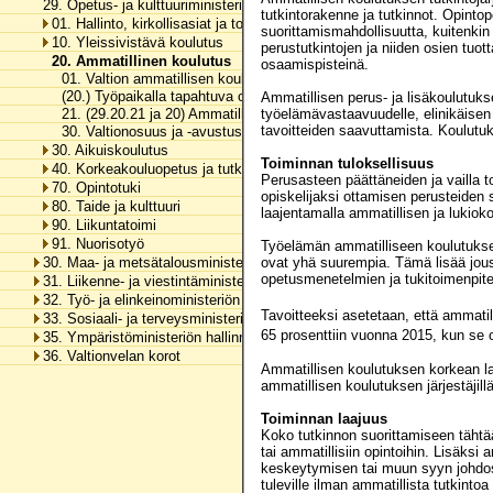
29. Opetus- ja kulttuuriministeriön hallinnonala
tutkintorakenne ja tutkinnot. Opintop
01. Hallinto, kirkollisasiat ja toimialan yhteiset menot
suorittamismahdollisuutta, kuitenkin 
10. Yleissivistävä koulutus
perustutkintojen ja niiden osien tu
20. Ammatillinen koulutus
osaamispisteinä.
01. Valtion ammatillisen koulutuksen toimintamenot
(20.) Työpaikalla tapahtuva oppiminen
Ammatillisen perus- ja lisäkoulutuks
21. (29.20.21 ja 20) Ammatillisen koulutuksen kehittäminen
työelämävastaavuudelle, elinikäisen 
tavoitteiden saavuttamista. Koulutuks
30. Valtionosuus ja -avustus ammatillisen koulutuksen käyttökusta
30. Aikuiskoulutus
Toiminnan tuloksellisuus
40. Korkeakouluopetus ja tutkimus
Perusasteen päättäneiden ja vailla 
70. Opintotuki
opiskelijaksi ottamisen perusteiden
80. Taide ja kulttuuri
laajentamalla ammatillisen ja lukio
90. Liikuntatoimi
91. Nuorisotyö
Työelämän ammatilliseen koulutuksee
30. Maa- ja metsätalousministeriön hallinnonala
ovat yhä suurempia. Tämä lisää joust
opetusmenetelmien ja tukitoimenpite
31. Liikenne- ja viestintäministeriön hallinnonala
32. Työ- ja elinkeinoministeriön hallinnonala
Tavoitteeksi asetetaan, että ammati
33. Sosiaali- ja terveysministeriön hallinnonala
65 prosenttiin vuonna 2015, kun se 
35. Ympäristöministeriön hallinnonala
36. Valtionvelan korot
Ammatillisen koulutuksen korkean laa
ammatillisen koulutuksen järjestäjill
Toiminnan laajuus
Koko tutkinnon suorittamiseen tähtää
tai ammatillisiin opintoihin. Lisäks
keskeytymisen tai muun syyn johdosta
tuleville ilman ammatillista tutkinto