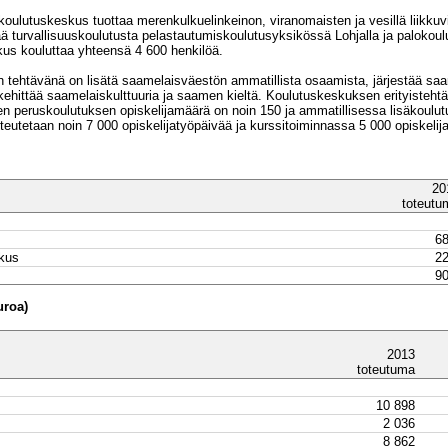
koulutuskeskus tuottaa merenkulkuelinkeinon, viranomaisten ja vesillä liikkuv
 turvallisuuskoulutusta pelastautumiskoulutusyksikössä Lohjalla ja palokou
us kouluttaa yhteensä 4 600 henkilöä.
ehtävänä on lisätä saamelaisväestön ammatillista osaamista, järjestää saam
a kehittää saamelaiskulttuuria ja saamen kieltä. Koulutuskeskuksen erityiste
 peruskoulutuksen opiskelijamäärä on noin 150 ja ammatillisessa lisäkoulutu
teutetaan noin 7 000 opiskelijatyöpäivää ja kurssitoiminnassa 5 000 opiskelij
20
toteutu
68
skus
22
90
uroa)
2013
toteutuma
10 898
2 036
8 862