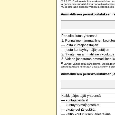
2)
1.8.2015 alkavasta koulutuksesta lukien amm
ja oppisopimuskoulutuksen ennakkojaksosta m
muodostetaan erillinen työhön ja itsenäisee
Ammatillisen peruskoulutuksen ra
Peruskoulutus yhteensä
1. Kunnallinen ammatillinen koulutu
— josta kuntajärjestäjien
— josta kuntayhtymäjärjestäjien
2. Yksityinen ammatillinen koulutus
3. Valtion järjestämä ammatillinen k
1)
Lähde: valtionosuusjärjestelmä. Oppilaitos
opiskelijamäärä kerrotaan 7:llä ja syksyn opi
Ammatillisen peruskoulutuksen jä
Kaikki järjestäjät yhteensä
— kuntajärjestäjät
— kuntayhtymäjärjestäjät
— yksityiset järjestäjät
— valtio koulutuksen järjestäjänä