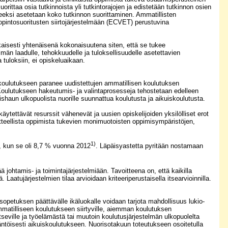
rittaa osia tutkinnoista yli tutkintorajojen ja edistetään tutkinnon osien
itteeksi asetetaan koko tutkinnon suorittaminen. Ammatillisten
opintosuoritusten siirtojärjestelmään (ECVET) perustuvina
kaisesti yhtenäisenä kokonaisuutena siten, että se tukee
män laadulle, tehokkuudelle ja tuloksellisuudelle asetettavien
 tuloksiin, ei opiskeluaikaan.
skoulutukseen paranee uudistettujen ammatillisen koulutuksen
Koulutukseen hakeutumis- ja valintaprosesseja tehostetaan edelleen
haun ulkopuolista nuorille suunnattua koulutusta ja aikuiskoulutusta.
ettävät resurssit vähenevät ja uusien opiskelijoiden yksilölliset erot
itteellista oppimista tukevien monimuotoisten oppimisympäristöjen,
1)
, kun se oli 8,7 % vuonna 2012
. Läpäisyastetta pyritään nostamaan
johtamis- ja toimintajärjestelmiään. Tavoitteena on, että kaikilla
Laatujärjestelmien tilaa arvioidaan kriteeriperustaisella itsearvioinnilla.
opetuksen päättävälle ikäluokalle voidaan tarjota mahdollisuus lukio-
ammatilliseen koulutukseen siirtyville, aiemman koulutuksen
tseville ja työelämästä tai muutoin koulutusjärjestelmän ulkopuolelta
sääntöisesti aikuiskoulutukseen. Nuorisotakuun toteutukseen osoitetulla