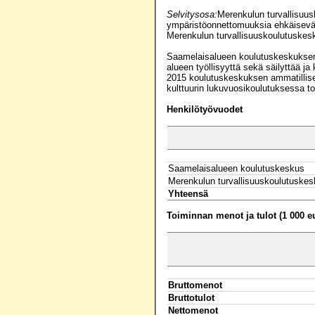
Selvitysosa:
Merenkulun turvallisuus
ympäristöonnettomuuksia ehkäisevää
Merenkulun turvallisuuskoulutuskesk
Saamelaisalueen koulutuskeskuksen t
alueen työllisyyttä sekä säilyttää j
2015 koulutuskeskuksen ammatillisen
kulttuurin lukuvuosikoulutuksessa to
Henkilötyövuodet
Saamelaisalueen koulutuskeskus
Merenkulun turvallisuuskoulutuske
Yhteensä
Toiminnan menot ja tulot (1 000 e
Bruttomenot
Bruttotulot
Nettomenot