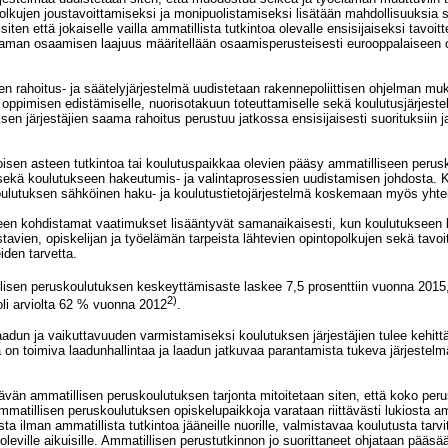
olkujen joustavoittamiseksi ja monipuolistamiseksi lisätään mahdollisuuksia suo
siten että jokaiselle vailla ammatillista tutkintoa olevalle ensisijaiseksi tavo
ottaman osaamisen laajuus määritellään osaamisperusteisesti eurooppalaiseen 
en rahoitus- ja säätelyjärjestelmä uudistetaan rakennepoliittisen ohjelman mu
oppimisen edistämiselle, nuorisotakuun toteuttamiselle sekä koulutusjärjestel
en järjestäjien saama rahoitus perustuu jatkossa ensisijaisesti suorituksiin ja
nnuksiin
toisen asteen tutkintoa tai koulutuspaikkaa olevien pääsy ammatilliseen peru
 sekä koulutukseen hakeutumis- ja valintaprosessien uudistamisen johdosta. 
koulutuksen sähköinen haku- ja koulutustietojärjestelmä koskemaan myös yhteis
n kohdistamat vaatimukset lisääntyvät samanaikaisesti, kun koulutukseen käyt
avien, opiskelijan ja työelämän tarpeista lähtevien opintopolkujen sekä tavo
iden tarvetta.
llisen peruskoulutuksen keskeyttämisaste laskee 7,5 prosenttiin vuonna 2015
2)
oli arviolta 62 % vuonna 2012
.
dun ja vaikuttavuuden varmistamiseksi koulutuksen järjestäjien tulee kehittää 
ä on toimiva laadunhallintaa ja laadun jatkuvaa parantamista tukeva järjestelmä. 
vän ammatillisen peruskoulutuksen tarjonta mitoitetaan siten, että koko perus
i ammatillisen peruskoulutuksen opiskelupaikkoja varataan riittävästi lukiosta 
 ilman ammatillista tutkintoa jääneille nuorille, valmistavaa koulutusta tarvi
a oleville aikuisille. Ammatillisen perustutkinnon jo suorittaneet ohjataan pää