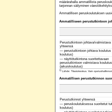
määrärahalla ammatillista peruskoulu
tarjonnan säilyminen väestökehitykse
Ammatillisen peruskoulutuksen uusien
Ammatilliseen perustutkintoon jo
Perustutkintoon johtava/valmistava
yhteensä
— perustutkintoon johtava koulutus 
koulutus)
— näyttötutkintona suoritettavaan
perustutkintoon valmistava koulutus
(aikuiskoulutus)
1)
Lähde: Tilastokeskus. Vain opetushallinnon
Ammatillisen perustutkinnon suor
Perustutkinnot yhteensä
— peruskoulutuksessa suoritetut tut
koulutus)