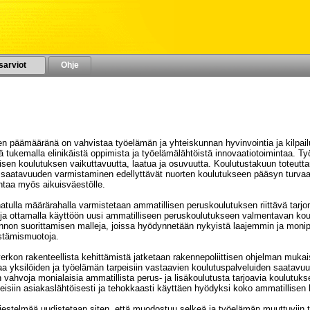
sarviot
Ohje
VUODELLE 2015
en päämääränä on vahvistaa työelämän ja yhteiskunnan hyvinvointia ja kilpai
 tukemalla elinikäistä oppimista ja työelämälähtöistä innovaatiotoimintaa. T
illisen koulutuksen vaikuttavuutta, laatua ja osuvuutta. Koulutustakuun tote
saatavuuden varmistaminen edellyttävät nuorten koulutukseen pääsyn turvaami
ntaa myös aikuisväestölle.
tulla määrärahalla varmistetaan ammatillisen peruskoulutuksen riittävä tarjo
ja ja ottamalla käyttöön uusi ammatilliseen peruskoulutukseen valmentavan 
innon suorittamisen malleja, joissa hyödynnetään nykyistä laajemmin ja moni
estämismuotoja.
erkon rakenteellista kehittämistä jatketaan rakennepoliittisen ohjelman mukais
 yksilöiden ja työelämän tarpeisiin vastaavien koulutuspalveluiden saatavu
 vahvoja monialaisia ammatillista perus- ja lisäkoulutusta tarjoavia koulutuk
eisiin asiakaslähtöisesti ja tehokkaasti käyttäen hyödyksi koko ammatillisen
rjestelmää uudistetaan siten, että muodostuu selkeä ja työelämän muuttuviin t