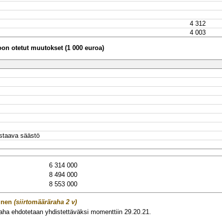
4 312
4 003
n otetut muutokset (1 000 euroa)
staava säästö
6 314 000
8 494 000
8 553 000
inen
(siirtomääräraha 2 v)
aha ehdotetaan yhdistettäväksi momenttiin 29.20.21.