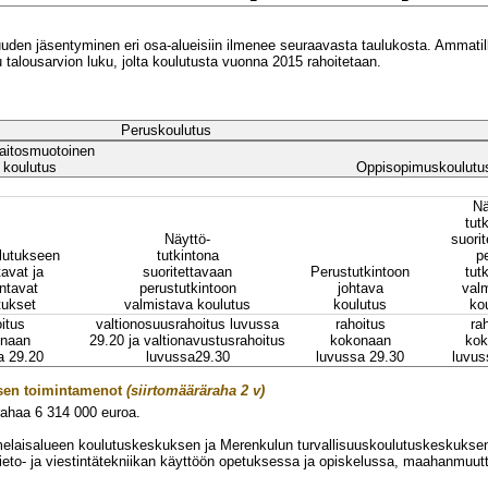
den jäsentyminen eri osa-alueisiin ilmenee seuraavasta taulukosta. Ammatill
talousarvion luku, jolta koulutusta vuonna 2015 rahoitetaan.
Peruskoulutus
aitosmuotoinen
koulutus
Oppisopimuskoulutu
Nä
tut
Näyttö-
suori
lutukseen
tutkintona
p
avat ja
suoritettavaan
Perustutkintoon
tut
ntavat
perustutkintoon
johtava
val
tukset
valmistava koulutus
koulutus
ko
itus
valtionosuusrahoitus luvussa
rahoitus
ra
naan
29.20 ja valtionavustusrahoitus
kokonaan
kok
a 29.20
luvussa
29.30
luvussa 29.30
luvus
ksen toimintamenot
(siirtomääräraha 2 v)
rahaa
6 314 000
euroa.
aisalueen koulutuskeskuksen ja Merenkulun turvallisuuskoulutuskeskuksen 
ieto- ja viestintätekniikan käyttöön opetuksessa ja opiskelussa, maahanmuutt