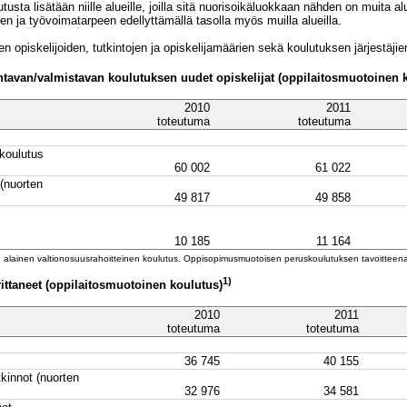
tusta lisätään niille alueille, joilla sitä nuorisoikäluokkaan nähden on muita 
n ja työvoimatarpeen edellyttämällä tasolla myös muilla alueilla.
 opiskelijoiden, tutkintojen ja opiskelijamäärien sekä koulutuksen järjestäji
htavan/valmistavan koulutuksen uudet opiskelijat (oppilaitosmuotoinen 
2010
2011
toteutuma
toteutuma
 koulutus
60 002
61 022
(nuorten
49 817
49 858
10 185
11 164
 alainen valtionosuusrahoitteinen koulutus. Oppisopimusmuotoisen peruskoulutuksen tavoitteena
1)
ittaneet (oppilaitosmuotoinen koulutus)
2010
2011
toteutuma
toteutuma
36 745
40 155
kinnot (nuorten
32 976
34 581