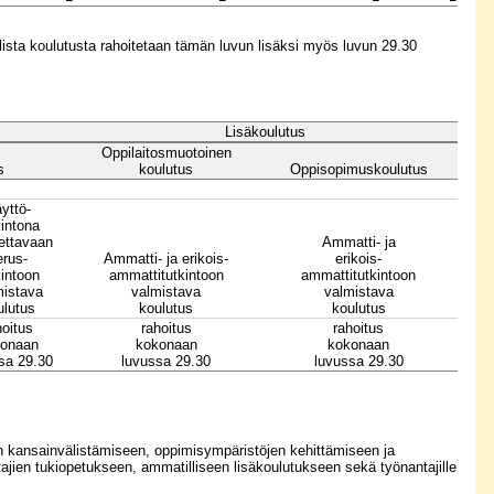
ista koulutusta rahoitetaan tämän luvun lisäksi myös luvun 29.30
Lisäkoulutus
Oppilaitosmuotoinen
s
koulutus
Oppisopimuskoulutus
yttö-
kintona
tettavaan
Ammatti- ja
erus-
Ammatti- ja erikois-
erikois-
kintoon
ammattitutkintoon
ammattitutkintoon
mistava
valmistava
valmistava
ulutus
koulutus
koulutus
hoitus
rahoitus
rahoitus
onaan
kokonaan
kokonaan
sa 29.30
luvussa 29.30
luvussa 29.30
kansainvälistämiseen, oppimisympäristöjen kehittämiseen ja
ajien tukiopetukseen, ammatilliseen lisäkoulutukseen sekä työnantajille