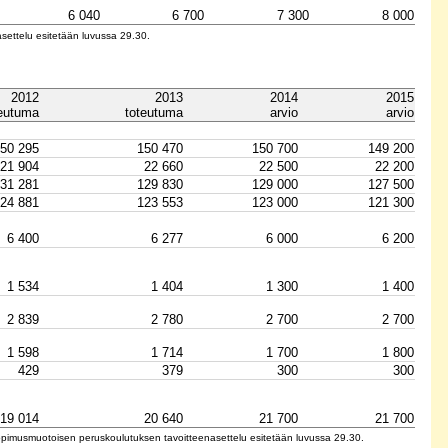
6 040
6 700
7 300
8 000
settelu esitetään luvussa 29.30.
2012
2013
2014
2015
teutuma
toteutuma
arvio
arvio
50 295
150 470
150 700
149 200
21 904
22 660
22 500
22 200
31 281
129 830
129 000
127 500
24 881
123 553
123 000
121 300
6 400
6 277
6 000
6 200
1 534
1 404
1 300
1 400
2 839
2 780
2 700
2 700
1 598
1 714
1 700
1 800
429
379
300
300
19 014
20 640
21 700
21 700
isopimusmuotoisen peruskoulutuksen tavoitteenasettelu esitetään luvussa 29.30.