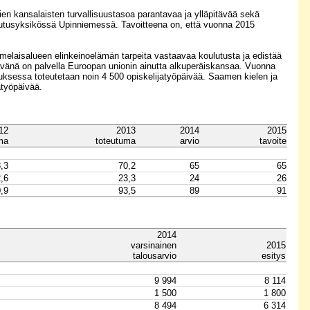
ien kansalaisten turvallisuustasoa parantavaa ja ylläpitävää sekä
lutusyksikössä Upinniemessä. Tavoitteena on, että vuonna 2015
elaisalueen elinkeinoelämän tarpeita vastaavaa koulutusta ja edistää
htävänä on palvella Euroopan unionin ainutta alkuperäiskansaa. Vuonna
ksessa toteutetaan noin 4 500 opiskelijatyöpäivää. Saamen kielen ja
atyöpäivää.
12
2013
2014
2015
ma
toteutuma
arvio
tavoite
,3
70,2
65
65
,6
23,3
24
26
,9
93,5
89
91
2014
varsinainen
2015
talousarvio
esitys
9 994
8 114
1 500
1 800
8 494
6 314