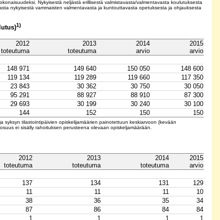
konaisuudeksi. Nykyisestä neljästä erillisestä valmistavasta/valmentavasta koulutuksesta
asta nykyisestä vammaisten valmentavasta ja kuntouttavasta opetuksesta ja ohjauksesta
1)
lutus)
2012
2013
2014
2015
toteutuma
toteutuma
arvio
arvio
148 971
149 640
150 050
148 600
119 134
119 289
119 660
117 350
23 843
30 362
30 750
30 050
95 291
88 927
88 910
87 300
29 693
30 199
30 240
30 100
144
152
150
150
syksyn tilastointipäivien opiskelijamäärien painotettuun keskiarvoon (kevään
äräosuus ei sisälly rahoituksen perusteena olevaan opiskeljamäärään.
2012
2013
2014
2015
toteutuma
toteutuma
toteutuma
arvio
137
134
131
129
11
11
11
10
38
36
35
34
87
86
84
84
1
1
1
1