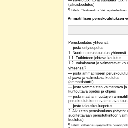
— näyttötutkintona suoritetut tutkin
(aikuiskoulutus)
1)
Lähde: Tilastokeskus. Vain opetushallinnon
Ammatillisen peruskoulutuksen vu
Peruskoulutus yhteensä
— josta erityisopetus
1. Nuorten peruskoulutus yhteensä
1.1. Tutkintoon johtava koulutus
1.2. Valmistavat ja valmentavat kou
2)
yhteensä
— josta ammatilliseen peruskoulut
ohjaava ja valmistava koulutus
(ammattistartti)
— josta vammaisten valmentava ja
kuntouttava opetus ja ohjaus
— josta maahanmuuttajien ammatill
peruskoulutukseen valmistava koul
— josta talouskouluopetus
2. Aikuisten peruskoulutus (näyttötu
suoritettavaan perustutkintoon valm
koulutus)
1)
Lähde: valtionosuusjärjestelmä. Vuosiopiske