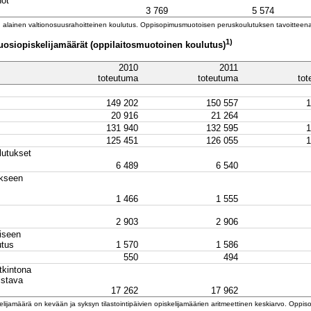
not
3 769
5 574
 alainen valtionosuusrahoitteinen koulutus. Oppisopimusmuotoisen peruskoulutuksen tavoitteena
1)
osiopiskelijamäärät (oppilaitosmuotoinen koulutus)
2010
2011
toteutuma
toteutuma
to
149 202
150 557
1
20 916
21 264
131 940
132 595
1
125 451
126 055
1
lutukset
6 489
6 540
ukseen
1 466
1 555
2 903
2 906
iseen
utus
1 570
1 586
550
494
tkintona
istava
17 262
17 962
lijamäärä on kevään ja syksyn tilastointipäivien opiskelijamäärien aritmeettinen keskiarvo. Opp