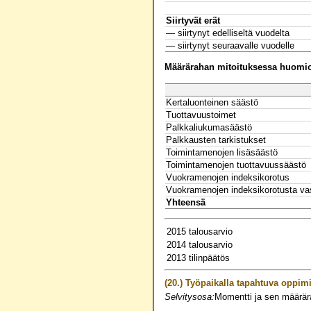
Siirtyvät erät
— siirtynyt edelliseltä vuodelta
— siirtynyt seuraavalle vuodelle
Määrärahan mitoituksessa huomioo
Kertaluonteinen säästö
Tuottavuustoimet
Palkkaliukumasäästö
Palkkausten tarkistukset
Toimintamenojen lisäsäästö
Toimintamenojen tuottavuussäästö
Vuokramenojen indeksikorotus
Vuokramenojen indeksikorotusta va
Yhteensä
2015 talousarvio
2014 talousarvio
2013 tilinpäätös
(20.)
Työpaikalla tapahtuva oppim
Selvitysosa:
Momentti ja sen määrär