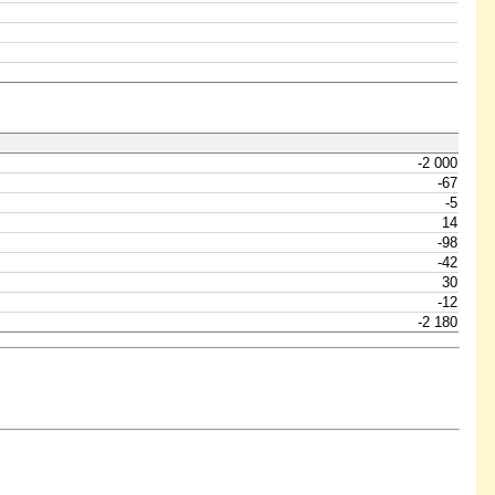
-2 000
-67
-5
14
-98
-42
30
-12
-2 180