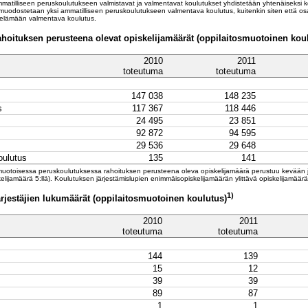
atilliseen peruskoulutukseen valmistavat ja valmentavat koulutukset yhdistetään yhtenäiseksi ko
uodostetaan yksi ammatilliseen peruskoulutukseen valmentava koulutus, kuitenkin siten että os
n elämään valmentava koulutus.
hoituksen perusteena olevat opiskelijamäärät (oppilaitosmuotoinen kou
2010
2011
toteutuma
toteutuma
147 038
148 235
s
117 367
118 446
24 495
23 851
92 872
94 595
29 536
29 648
oulutus
135
141
muotoisessa peruskoulutuksessa rahoituksen perusteena oleva opiskelijamäärä perustuu kevään ja 
skelijamäärä 5:llä). Koulutuksen järjestämislupien enimmäisopiskelijamäärän ylittävä opiskelijamä
1)
rjestäjien lukumäärät (oppilaitosmuotoinen koulutus)
2010
2011
toteutuma
toteutuma
144
139
15
12
39
39
89
87
1
1