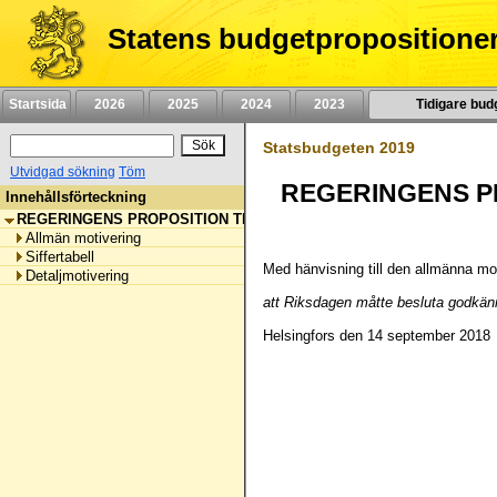
Hoppa
till
Statens budgetpropositione
innehåll
Startsida
2026
2025
2024
2023
Tidigare bud
Statsbudgeten 2019
Utvidgad sökning
Töm
REGERINGENS PROPOSITION TILL RIKSDAGEN OM STATSBUDGETEN
Innehållsförteckning
REGERINGENS PROPOSITION TILL RIKSDAGEN OM STATSBUDGETE
Allmän motivering
Siffertabell
Med hänvisning till den allmänna moti
Detaljmotivering
att Riksdagen måtte besluta godkänna
Helsingfors den 14 september 2018