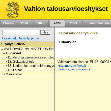
Siirry
sisältöön
Valtion talousarvioesitykset
Etusivu
2026
2025
2024
2023
Aiemmat talou
Talousarvioesitys 2024
Laajennettu haku
Tyhjennä
Tuloarviot
Sisällysluettelo
VALTIOVARAINMINISTERIÖN EHDOTUS VUODEN 2024 TALOUSARVIO
Tuloarviot
11. Verot ja veronluonteiset tulot
12. Sekalaiset tulot
Valtiovarainministeriö, PL 28, 00023
kirjaamo.vm@gov.fi
13. Korkotulot, osakkeiden myyntitulot ja voiton tuloutukset
Saavutettavuusseloste
15. Lainat
Määrärahat