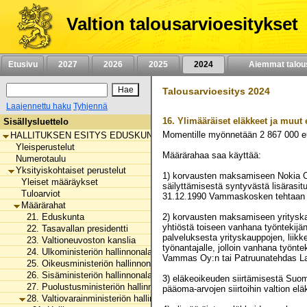
Siirry
sisältöön
Valtion talousarvioesitykset
Etusivu
2027
2026
2025
2024
Aiemmat talou
Talousarvioesitys 2024
Laajennettu haku
Tyhjennä
16.
Ylimääräiset eläkkeet ja muut
Sisällysluettelo
Momentille myönnetään
2 867 000
e
HALLITUKSEN ESITYS EDUSKUNNALLE VALTION TALOUSARVIOKSI 
Yleisperustelut
Määrärahaa saa käyttää:
Numerotaulu
Yksityiskohtaiset perustelut
1) korvausten maksamiseen Nokia Oyj
Yleiset määräykset
säilyttämisestä syntyvästä lisärasit
Tuloarviot
31.12.1990 Vammaskosken tehtaan ja
Määrärahat
21. Eduskunta
2) korvausten maksamiseen yrityskau
yhtiöstä toiseen vanhana työntekijä
22. Tasavallan presidentti
palveluksesta yrityskauppojen, liikk
23. Valtioneuvoston kanslia
työnantajalle, jolloin vanhana työn
24. Ulkoministeriön hallinnonala
Vammas Oy:n tai Patruunatehdas Lap
25. Oikeusministeriön hallinnonala
26. Sisäministeriön hallinnonala
3) eläkeoikeuden siirtämisestä Suome
27. Puolustusministeriön hallinnonala
pääoma-arvojen siirtoihin valtion el
28. Valtiovarainministeriön hallinnonala