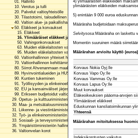
4) ylimääräisten eläkkeiden maksam
01. Hallinto
ylimääräisten eläkkeiden maksamis
10. Verotus ja tulli
20. Palvelut valtioyhteisölle
5) enintään 9 000 euroa eduskunna
30. Tilastotoimi, taloudellinen tutkimus ja rekisterihallinto
40. Valtion alue- ja paikallishallinto
Määräraha budjetoidaan maksuperus
50. Eläkkeet ja korvaukset
15. Eläkkeet
Selvitysosa:
Määräraha on laskettu v
16. Ylimääräiset eläkkeet ja muut eläkemenot
50. Vahingonkorvaukset
Momentin suuruinen määrä siirretään
63. Muiden eläkelaitosten vastattavaksi kuuluvat eläkemenot
Määrärahan arvioitu käyttö (euroa)
95. Muiden eläkelaitosten valtion puolesta maksamien eläkemenoje
60. Valtionhallinnon yhteiset henkilöstömenot
70. Valtionhallinnon kehittäminen
Korvaus Nokia Oyj:lle
80. Siirrot Ahvenanmaan maakunnalle
89. Hyvinvointialueiden ja HUS-yhtymän rahoitus
Korvaus Vapo Oy:lle
90. Kuntien tukeminen
Korvaus Vammas Oy:lle
91. Työllisyyden ja elinkeinoelämän tukeminen
Korvaus Lapua Oy:lle
92. EU ja kansainväliset järjestöt
Muut korvaukset
99. Erikseen budjetoidut valtionhallinnon menot
Eläkeoikeuksien pääoma-arvojen siir
29. Opetus- ja kulttuuriministeriön hallinnonala
Ylimääräiset eläkkeet
30. Maa- ja metsätalousministeriön hallinnonala
Eduskunnan kansliatoimikunnan ylim
31. Liikenne- ja viestintäministeriön hallinnonala
Yhteensä
32. Työ- ja elinkeinoministeriön hallinnonala
33. Sosiaali- ja terveysministeriön hallinnonala
Määrärahan mitoituksessa huomioo
35. Ympäristöministeriön hallinnonala
36. Valtionvelan korot
Indeksikorotusten vaikutus