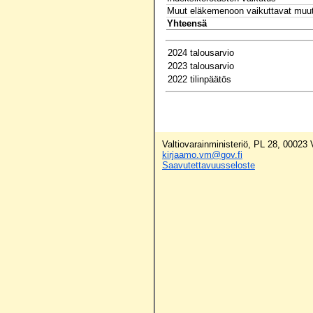
Muut eläkemenoon vaikuttavat muu
Yhteensä
2024 talousarvio
2023 talousarvio
2022 tilinpäätös
Valtiovarainministeriö, PL 28, 00023
kirjaamo.vm@gov.fi
Saavutettavuusseloste