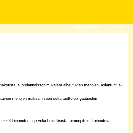
Valtiovarainministeriö
Svenska
sinmaksusta ja johdannaissopimuksista aiheutuvien menojen, asiantuntija-
heutuvien menojen maksamiseen sekä tuotto-obligaatioiden
23 lainanotosta ja velanhoidollisista toimenpiteistä aiheutuvat