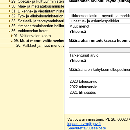
Määrärahan arvioitu käyttö (euroa)
29. Opetus- ja kulttuuriministeriön hallinnonala
30. Maa- ja metsätalousministeriön hallinnonala
31. Liikenne- ja viestintäministeriön hallinnonala
Liikkeeseenlasku-, myynti- ja markk
32. Työ- ja elinkeinoministeriön hallinnonala
33. Sosiaali- ja terveysministeriön hallinnonala
Lunastus- ja asiamiespalkkiot
35. Ympäristöministeriön hallinnonala
Muut menot
36. Valtionvelan korot
Yhteensä
01. Valtionvelan korko
Määrärahan mitoituksessa huomioo
09. Muut menot valtionvelasta
20. Palkkiot ja muut menot valtionvelasta
Tarkentunut arvio
Yhteensä
Määräraha on kehyksen ulkopuoline
2023 talousarvio
2022 talousarvio
2021 tilinpäätös
Valtiovarainministeriö, PL 28, 00023
kirjaamo.vm@gov.fi
Saavutettavuusseloste