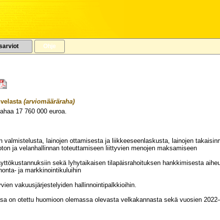
sarviot
Ohje
VUODELLE 2023
velasta
(arviomääräraha)
rahaa
17 760 000
euroa.
nan valmistelusta, lainojen ottamisesta ja liikkeeseenlaskusta, lainojen takai
ton ja velanhallinnan toteuttamiseen liittyvien menojen maksamiseen
käyttökustannuksiin sekä lyhytaikaisen tilapäisrahoituksen hankkimisesta ai
onta- ja markkinointikuluihin
yvien vakuusjärjestelyiden hallinnointipalkkioihin.
sa on otettu huomioon olemassa olevasta velkakannasta sekä vuosien 2022—20