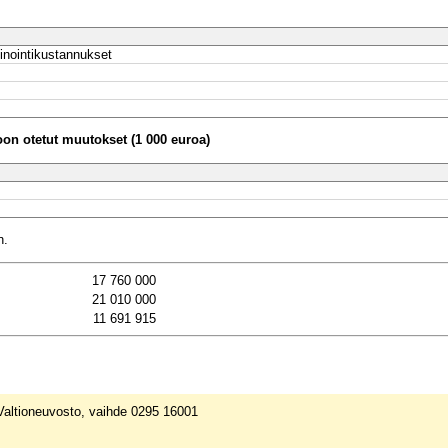
inointikustannukset
n otetut muutokset (1 000 euroa)
n.
17 760 000
21 010 000
11 691 915
 Valtioneuvosto, vaihde 0295 16001