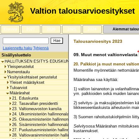
Siirry
sisältöön
Valtion talousarvioesitykset
Etusivu
2027
2026
2025
2024
Aiemmat talou
Talousarvioesitys 2023
Laajennettu haku
Tyhjennä
09.
Muut menot valtionvelasta
Sisällysluettelo
HALLITUKSEN ESITYS EDUSKUNNALLE VALTION TALOUSARVIOKSI 
20.
Palkkiot ja muut menot valtion
Yleisperustelut
Momentille myönnetään nettomäärä
Numerotaulu
Yksityiskohtaiset perustelut
Määrärahaa saa käyttää:
Yleiset määräykset
Tuloarviot
1) valtion lainanoton ja velanhallin
Määrärahat
ym. palkkioiden sekä muiden lainano
21. Eduskunta
2) selvitys- ja maksujärjestelmien 
22. Tasavallan presidentti
liikkeeseenlaskuista aiheutuviin main
23. Valtioneuvoston kanslia
24. Ulkoministeriön hallinnonala
3) Suomen rahoitustukiohjelmiin liitt
25. Oikeusministeriön hallinnonala
26. Sisäministeriön hallinnonala
Selvitysosa:
Määrärahan mitoitukses
27. Puolustusministeriön hallinnonala
kustannukset.
28. Valtiovarainministeriön hallinnonala