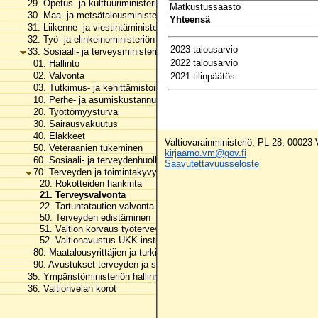
29. Opetus- ja kulttuuriministeriön hallinnonala
Matkustussäästö
30. Maa- ja metsätalousministeriön hallinnonala
Yhteensä
31. Liikenne- ja viestintäministeriön hallinnonala
32. Työ- ja elinkeinoministeriön hallinnonala
2023 talousarvio
33. Sosiaali- ja terveysministeriön hallinnonala
2022 talousarvio
01. Hallinto
02. Valvonta
2021 tilinpäätös
03. Tutkimus- ja kehittämistoiminta
10. Perhe- ja asumiskustannusten tasaus, perustoimeentulotuki ja erä
20. Työttömyysturva
30. Sairausvakuutus
40. Eläkkeet
Valtiovarainministeriö, PL 28, 00023
50. Veteraanien tukeminen
kirjaamo.vm@gov.fi
60. Sosiaali- ja terveydenhuollon tukeminen
Saavutettavuusseloste
70. Terveyden ja toimintakyvyn edistäminen
20. Rokotteiden hankinta
21. Terveysvalvonta
22. Tartuntatautien valvonta
50. Terveyden edistäminen
51. Valtion korvaus työterveyshuollon erikoislääkärikoulutuksesta ai
52. Valtionavustus UKK-instituutin toimintaan
80. Maatalousyrittäjien ja turkistuottajien lomitustoiminta
90. Avustukset terveyden ja sosiaalisen hyvinvoinnin edistämiseen
35. Ympäristöministeriön hallinnonala
36. Valtionvelan korot