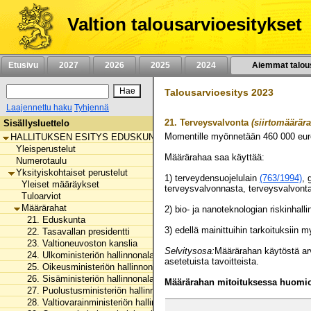
Siirry
sisältöön
Valtion talousarvioesitykset
Etusivu
2027
2026
2025
2024
Aiemmat talou
Talousarvioesitys 2023
Laajennettu haku
Tyhjennä
21.
Terveysvalvonta
(siirtomäärära
Sisällysluettelo
Momentille myönnetään
460 000
eur
HALLITUKSEN ESITYS EDUSKUNNALLE VALTION TALOUSARVIOKSI 
Yleisperustelut
Määrärahaa saa käyttää:
Numerotaulu
Yksityiskohtaiset perustelut
1) terveydensuojelulain
(763/1994)
, 
Yleiset määräykset
terveysvalvonnasta, terveysvalvont
Tuloarviot
Määrärahat
2) bio- ja nanoteknologian riskinhal
21. Eduskunta
3) edellä mainittuihin tarkoituksii
22. Tasavallan presidentti
23. Valtioneuvoston kanslia
Selvitysosa:
Määrärahan käytöstä arv
24. Ulkoministeriön hallinnonala
asetetuista tavoitteista.
25. Oikeusministeriön hallinnonala
26. Sisäministeriön hallinnonala
Määrärahan mitoituksessa huomioo
27. Puolustusministeriön hallinnonala
28. Valtiovarainministeriön hallinnonala