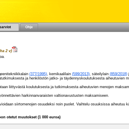
sarviot
Ohje
ha 2 v)
oa.
VUODELLE 2023
geenitekniikkalain
(377/1995)
, kemikaalilain
(599/2013)
, säteilylain
(859/2018)
j
atutkimuksesta ja henkilöstön jatko- ja täydennyskoulutuksesta aiheutuvie
lintaan liittyvästä koulutuksesta ja tutkimuksesta aiheutuvien menojen maksa
n myönnettävien harkinnanvaraisten valtionavustusten maksamiseen.
ioidaan siirtomenojen osuudeksi noin puolet. Vaihtelu osuuksissa aiheutuu käy
n otetut muutokset (1 000 euroa)