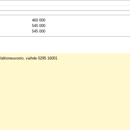
460 000
545 000
545 000
ät palvelut
 Valtioneuvosto, vaihde 0295 16001
heutuviin kustannuksiin