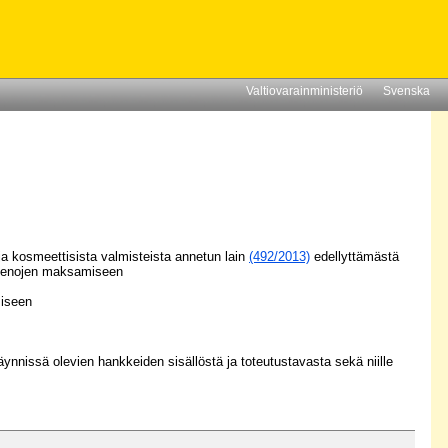
Valtiovarainministeriö
Svenska
a kosmeettisista valmisteista annetun lain
(492/2013)
edellyttämästä
n menojen maksamiseen
miseen
nnissä olevien hankkeiden sisällöstä ja toteutustavasta sekä niille