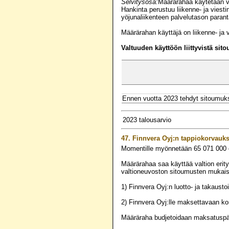
Selvitysosa:
Määrärahaa käytetään v
Hankinta perustuu liikenne- ja vie
yöjunaliikenteen palvelutason par
Määrärahan käyttäjä on liikenne- ja v
Valtuuden käyttöön liittyvistä sit
Ennen vuotta 2023 tehdyt sitoumuk
2023 talousarvio
47.
Finnvera Oyj:n tappiokorvauks
Momentille myönnetään
65 071 000
Määrärahaa saa käyttää valtion erity
valtioneuvoston sitoumusten mukais
1) Finnvera Oyj:n luotto- ja takaus
2) Finnvera Oyj:lle maksettavaan ko
Määräraha budjetoidaan maksatuspä