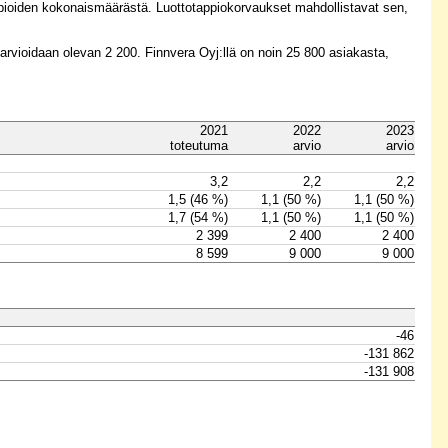
ppioiden kokonaismäärästä. Luottotappiokorvaukset mahdollistavat sen,
arvioidaan olevan 2 200. Finnvera Oyj:llä on noin 25 800 asiakasta,
2021
2022
2023
toteutuma
arvio
arvio
3,2
2,2
2,2
1,5 (46 %)
1,1 (50 %)
1,1 (50 %)
1,7 (54 %)
1,1 (50 %)
1,1 (50 %)
2 399
2 400
2 400
8 599
9 000
9 000
-46
-131 862
-131 908