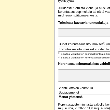
työllisyyttä.
Julkisesti tuetuista vienti- ja alusl
korontasaussopimuksia tai näitä vas
mrd. euron pääoma-arvosta.
Toimintaa kuvaavia tunnuslukuja
1)
Uudet korontasaussitoumukset
(mi
Korontasaussitoumukset vuoden lo
1)
Sisältää Vientiluoton solmimat kiinteäkorko
2)
Sisältää Vientiluoton korontasaussopimukse
Korontasaussitoumuksista valtioll
Vientiluottojen korkotuki
Suojausmenot
Menot yhteensä
Korontasaustoiminnasta valtiolle ker
milj. euroa, v. 2022: 11,8 milj. euroa)