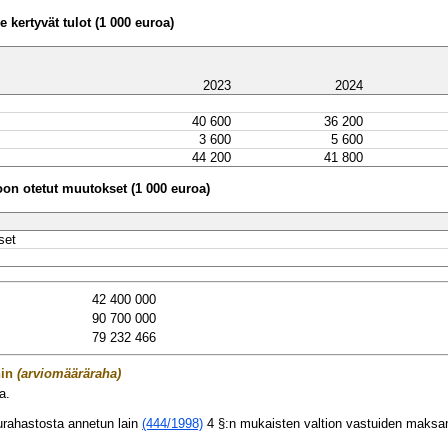
 kertyvät tulot (1 000 euroa)
2023
2024
40 600
36 200
3 600
5 600
44 200
41 800
n otetut muutokset (1 000 euroa)
set
42 400 000
90 700 000
79 232 466
hin
(arviomääräraha)
a.
urahastosta annetun lain
(444/1998)
4 §:n mukaisten valtion vastuiden maksa