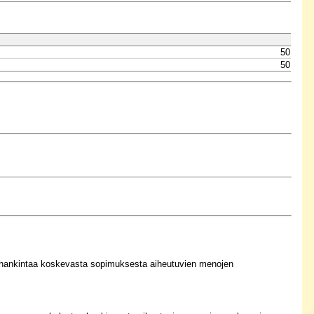
50
50
n hankintaa koskevasta sopimuksesta aiheutuvien menojen