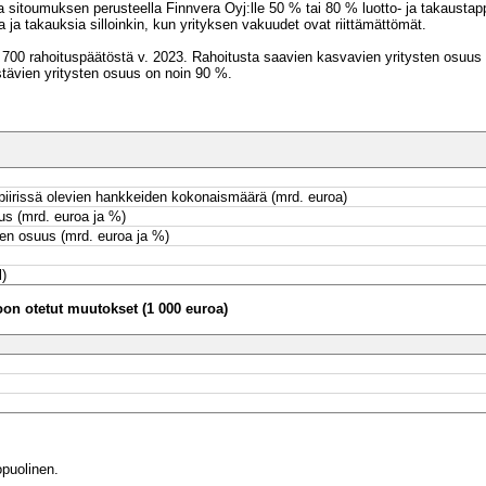
 sitoumuksen perusteella Finnvera Oyj:lle 50 % tai 80 % luotto- ja takausta
 ja takauksia silloinkin, kun yrityksen vakuudet ovat riittämättömät.
 700 rahoituspäätöstä v. 2023. Rahoitusta saavien kasvavien yritysten osuus 
stävien yritysten osuus on noin 90 %.
piirissä olevien hankkeiden kokonaismäärä (mrd. euroa)
s (mrd. euroa ja %)
en osuus (mrd. euroa ja %)
l)
n otetut muutokset (1 000 euroa)
puolinen.