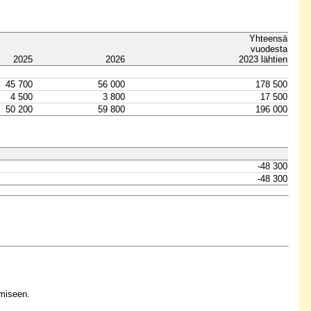
Yhteensä
vuodesta
2025
2026
2023 lähtien
45 700
56 000
178 500
4 500
3 800
17 500
50 200
59 800
196 000
-48 300
-48 300
miseen.