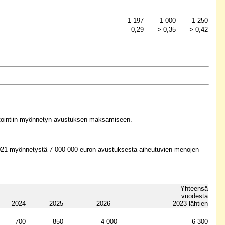
1 197
1 000
1 250
0,29
> 0,35
> 0,42
stointiin myönnetyn avustuksen maksamiseen.
2021 myönnetystä 7 000 000 euron avustuksesta aiheutuvien menojen
Yhteensä
vuodesta
2024
2025
2026—
2023 lähtien
700
850
4 000
6 300