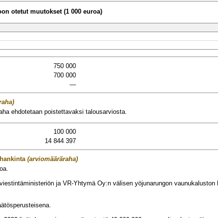
n otetut muutokset (1 000 euroa)
750 000
700 000
—
raha)
ha ehdotetaan poistettavaksi talousarviosta.
100 000
14 844 397
hankinta
(arviomääräraha)
oa.
a viestintäministeriön ja VR-Yhtymä Oy:n välisen yöjunarungon vaunukalusto
ätösperusteisena.