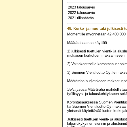
2023 talousarvio
2022 talousarvio
2021 tilinpäätös
48.
Korko- ja muu tuki julkisesti tu
Momentille myönnetään
42 400 000
Määrärahaa saa käyttää:
1) julkisesti tuettujen vienti- ja al
mukaisen korkotuen maksamiseen
2) Valtiokonttorille korontasaussopi
3) Suomen Vientiluotto Oy:lle makse
Määräraha budjetoidaan maksatuspä
Selvitysosa:
Määräraha mahdollistaa 
työllisyys- ja talouskehitykseen sekä
Korontasauksessa Suomen Vientiluott
tai Suomen Vientiluotto Oy maksaa va
yleisesti käytettävää luoton korkoj
Julkisesti tuettujen vienti- ja alusl
kilpailukykyinen viennin ja alustoim