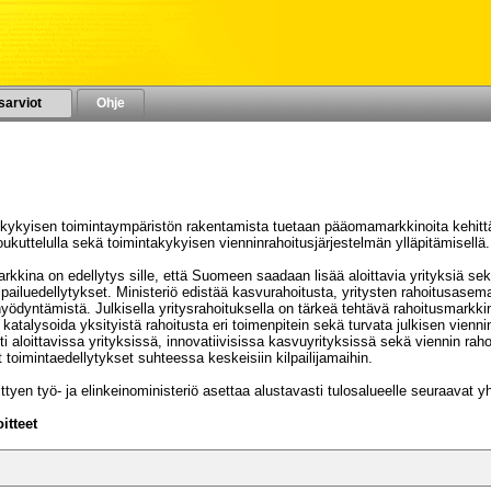
sarviot
Ohje
VUODELLE 2023
lukykyisen toimintaympäristön rakentamista tuetaan pääomamarkkinoita kehitt
ukuttelulla sekä toimintakykyisen vienninrahoitusjärjestelmän ylläpitämisellä.
kkina on edellytys sille, että Suomeen saadaan lisää aloittavia yrityksiä sekä 
ilpailuedellytykset. Ministeriö edistää kasvurahoitusta, yritysten rahoitusas
ödyntämistä. Julkisella yritysrahoituksella on tärkeä tehtävä rahoitusmarkk
katalysoida yksityistä rahoitusta eri toimenpitein sekä turvata julkisen viennin
esti aloittavissa yrityksissä, innovatiivisissa kasvuyrityksissä sekä viennin r
et toimintaedellytykset suhteessa keskeisiin kilpailijamaihin.
ttyen työ- ja elinkeinoministeriö asettaa alustavasti tulosalueelle seuraavat y
itteet