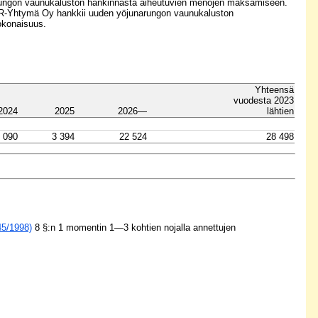
arungon vaunukaluston hankinnasta aiheutuvien menojen maksamiseen.
a VR-Yhtymä Oy hankkii uuden yöjunarungon vaunukaluston
okonaisuus.
Yhteensä
vuodesta 2023
2024
2025
2026—
lähtien
 090
3 394
22 524
28 498
45/1998)
8 §:n 1 momentin 1—3 kohtien nojalla annettujen