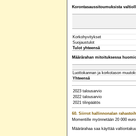
Korontasaussitoumuksista valtiolle
Korkohyvitykset
Suojaustulot
Tulot yhteensä
Määrärahan mitoituksessa huomioo
Luottokannan ja korkotason muutok
Yhteensä
2023 talousarvio
2022 talousarvio
2021 tilinpäätös
60.
Siirrot hallinnonalan rahastoi
Momentille myönnetään
20 000
euro
Määrärahaa saa käyttää valtiontaku