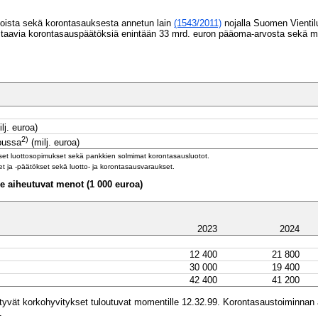
uotoista sekä korontasauksesta annetun lain
(1543/2011)
nojalla Suomen Vientil
taavia korontasauspäätöksiä enintään 33 mrd. euron pääoma-arvosta sekä myö
lj. euroa)
2)
pussa
(milj. euroa)
iset luottosopimukset sekä pankkien solmimat korontasausluotot.
t ja -päätökset sekä luotto- ja korontasausvaraukset.
e aiheutuvat menot (1 000 euroa)
2023
2024
12 400
21 800
30 000
19 400
42 400
41 200
tyvät korkohyvitykset tuloutuvat momentille 12.32.99. Korontasaustoiminnan a
.