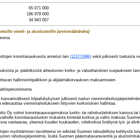
65 071 000
196 979 000
34 943 057
etuille vienti- ja alusluotoille
(arviomääräraha)
euroa.
usluottojen korontasauksesta annetun lain
(1137/1996)
sekä julkisesti tuetuista v
muksista ja -päätöksistä aiheutuvien korko- ja valuuttariskien suojaukseen t
ttavan hallinnointipalkkion ja alijäämäkorvauksen maksamiseen.
ätösperusteisena.
kansainvälisesti kilpailukykyisen julkisesti tuetun vienninrahoitusjärjestelm
 edesauttaa vienninrahoitukseen liittyvien korkoriskien hallintaa.
o Oy solmii korontasaussopimuksia luotto- tai rahoituslaitoksen kanssa tai 
ltiolle korontasausluoton mukaista kiinteää korkoa ja valtio maksaa Suomen Vi
aksoa vastaavaa, yleensä kuuden kuukauden, viitekorkoa lisättynä työ- ja eli
uottojen myöntämisen tavoitteena on edistää Suomen taloudellista kehitystä turva
itusten rahoitusjärjestelmä, lisätä Suomen pääomatavaravientiä ja alustoimituks