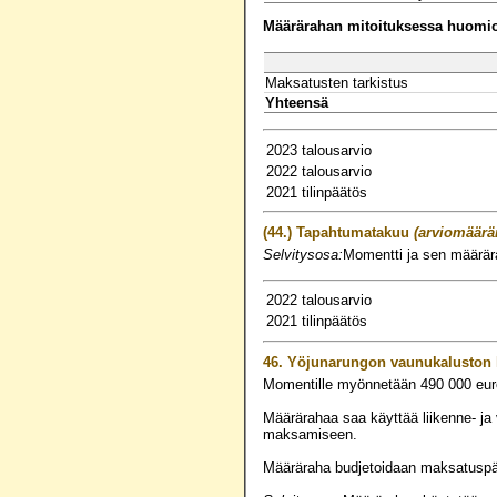
Määrärahan mitoituksessa huomioo
Maksatusten tarkistus
Yhteensä
2023 talousarvio
2022 talousarvio
2021 tilinpäätös
(44.)
Tapahtumatakuu
(arviomäärä
Selvitysosa:
Momentti ja sen määrära
2022 talousarvio
2021 tilinpäätös
46.
Yöjunarungon vaunukaluston 
Momentille myönnetään
490 000
eur
Määrärahaa saa käyttää liikenne- j
maksamiseen.
Määräraha budjetoidaan maksatuspä