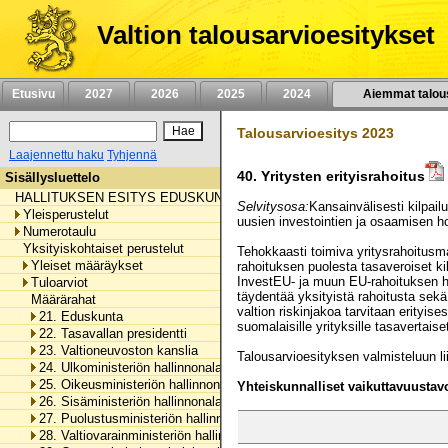
Siirry
sisältöön
Valtion talousarvioesitykset
Etusivu
2027
2026
2025
2024
Aiemmat talou
Talousarvioesitys 2023
Laajennettu haku
Tyhjennä
40.
Yritysten erityisrahoitus
Sisällysluettelo
HALLITUKSEN ESITYS EDUSKUNNALLE VALTION TALOUSARVIOKSI 
Selvitysosa:
Kansainvälisesti kilpai
Yleisperustelut
uusien investointien ja osaamisen ho
Numerotaulu
Yksityiskohtaiset perustelut
Tehokkaasti toimiva yritysrahoitusmar
Yleiset määräykset
rahoituksen puolesta tasaveroiset k
InvestEU- ja muun EU-rahoituksen hy
Tuloarviot
täydentää yksityistä rahoitusta sekä 
Määrärahat
valtion riskinjakoa tarvitaan erityis
21. Eduskunta
suomalaisille yrityksille tasavertais
22. Tasavallan presidentti
23. Valtioneuvoston kanslia
Talousarvioesityksen valmisteluun lii
24. Ulkoministeriön hallinnonala
25. Oikeusministeriön hallinnonala
Yhteiskunnalliset vaikuttavuustavo
26. Sisäministeriön hallinnonala
27. Puolustusministeriön hallinnonala
28. Valtiovarainministeriön hallinnonala