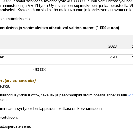
. 2022 lisätalousarviossa myönnetystä 40 000 000 euron valtuudesta yöjun
stintäministeriön ja VR-Yhtymä Oy:n väliseen sopimukseen, jonka perusteell
antamiseksi. Kyseessä on yhdeksän makuuvaunun ja kahdeksan autovaunun k
iestintäministeriö.
oumuksista ja sopimuksista aiheutuvat valtion menot (1 000 euroa)
2023
set
490
2
490 000
et
(arviomääräraha)
euroa.
israhoitusyhtiön luotto-, takaus- ja pääomasijoitustoiminnasta annetun lain
(4
esti:
toiminnasta syntyneiden tappioiden osittaiseen korvaamiseen
rkotukeen.
ätösperusteisena.