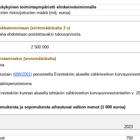
lukykyinen toimintaympäristö elinkeinotoiminnalle
sten riskisijoitusten määrä (milj. euroa)
aikkatoimintaan
(siirtomääräraha 3 v)
ha ehdotetaan poistettavaksi talousarviosta.
2 500 000
istamiseksi
(arviomääräraha)
oa.
tuslain
(688/2001)
perusteella Enontekiön alueelle sähköverkon korvausinve
ätösperusteisena.
nontekiön kunnan alueella tehtäviin sähköverkon korvausinvestointeihin v. 
oumuksista ja sopimuksista aiheutuvat valtion menot (1 000 euroa)
2023
set
750