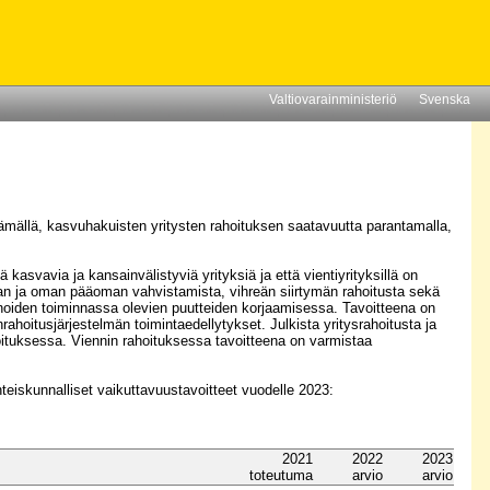
Valtiovarainministeriö
Svenska
ämällä, kasvuhakuisten yritysten rahoituksen saatavuutta parantamalla,
kasvavia ja kansainvälistyviä yrityksiä ja että vientiyrityksillä on
eman ja oman pääoman vahvistamista, vihreän siirtymän rahoitusta sekä
inoiden toiminnassa olevien puutteiden korjaamisessa. Tavoitteena on
rahoitusjärjestelmän toimintaedellytykset. Julkista yritysrahoitusta ja
ahoituksessa. Viennin rahoituksessa tavoitteena on varmistaa
hteiskunnalliset vaikuttavuustavoitteet vuodelle 2023:
2021
2022
2023
toteutuma
arvio
arvio