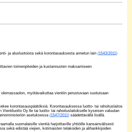
ienti- ja alusluotoista sekä korontasauksesta annetun lain
(1543/2011)
arvittavien toimenpiteiden ja kustannusten maksamiseen
än olemassaolon, myötävaikuttaa vientiin perustuvaan suotuisaan
tekee korontasauspäätöksiä. Korontasauksessa luotto- tai rahoituslaitos
entiluotto Oy:lle tai luotto- tai rahoituslaitokselle kyseisen valuutan
nkeinoministeriön asetuksessa
(1547/2011)
säädettävällä lisällä.
amalla suomalaisille vientiä harjoittaville yhtiöille kansainvälisesti
ia sekä edistää viejien, kotimaisten telakoiden ja alihankkijoiden