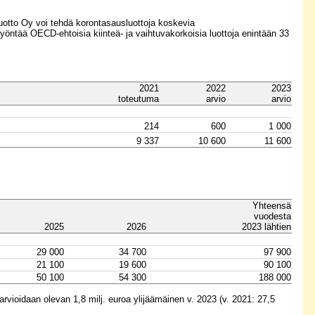
uotto Oy voi tehdä korontasausluottoja koskevia
ntää OECD-ehtoisia kiinteä- ja vaihtuvakorkoisia luottoja enintään 33
2021
2022
2023
toteutuma
arvio
arvio
214
600
1 000
9 337
10 600
11 600
Yhteensä
vuodesta
2025
2026
2023 lähtien
29 000
34 700
97 900
21 100
19 600
90 100
50 100
54 300
188 000
rvioidaan olevan 1,8 milj. euroa ylijäämäinen v. 2023 (v. 2021: 27,5