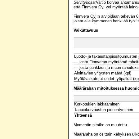
Selvitysosa:
Valtio korvaa antamansa
että Finnvera Oyj voi myöntää lainoja
Finnvera Oyj:n arvioidaan tekevän 6
joista alle kymmenen henkilöä työlli
Vaikuttavuus
Luotto- ja takaustappiositoumusten 
— josta Finnveran myöntämä rahoitu
— josta pankkien ja muun rahoituks
Aloittavien yritysten määrä (kpl)
Myötävaikutetut uudet työpaikat (kp
Määrärahan mitoituksessa huomioo
Korkotukien lakkaaminen
Tappiokorvausten pienentyminen
Yhteensä
Momentin nimike on muutettu.
Määräraha on osittain kehyksen ulko