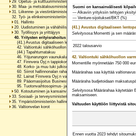
29. Opetus- ja kulttuuriministeriön hallinnonala
30. Maa- ja metsätalousministeriön hallinnonala
Suomi on kansainvälisesti kilpai
31. Liikenne- ja viestintäministeriön hallinnonala
— Alkaviin yrityksiin tehtyjen yksityi
32. Työ- ja elinkeinoministeriön hallinnonala
— Venture-sijoitukset/BKT (%)
01. Hallinto
(41.)
Avustus digitaaliseen lentop
20. Uudistuminen ja vähähiilisyys
30. Työllisyys ja yrittäjyys
Selvitysosa:
Momentti ja sen määrära
40. Yritysten erityisrahoitus
(41.) Avustus digitaaliseen lentopaikkatoimintaan
2022 talousarvio
42. Valtiontuki sähköhuollon varmistamiseksi
(44.) Tapahtumatakuu
42.
Valtiontuki sähköhuollon varm
46. Yöjunarungon vaunukaluston hankinta
47. Finnvera Oyj:n tappiokorvaukset
Momentille myönnetään
750 000
eur
48. Korko- ja muu tuki julkisesti tuetuille vienti- ja alusluotoille
60. Siirrot hallinnonalan rahastoihin
Määrärahaa saa käyttää valtionavus
82. Lainat Finnvera Oyj:n varainhankintaan
Määräraha budjetoidaan maksatuspä
89. Pääomasijoitus Business Finland Venture Capital Oy:lle
95. Tuotonvaihtosopimus- ja suojausmenot
Selvitysosa:
Määrärahaa käytetään E
50. Kotoutuminen ja kansainvälinen osaaminen
maksamiseen.
33. Sosiaali- ja terveysministeriön hallinnonala
35. Ympäristöministeriön hallinnonala
Valtuuden käyttöön liittyvistä sit
36. Valtionvelan korot
Ennen vuotta 2023 tehdyt sitoumuk