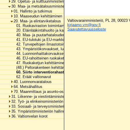
29. Opetus- ja kulttuuriministeriön hallinnonala
30. Maa- ja metsätalousministeriön hallinnonala
01. Hallinto ja tutkimus
10. Maaseudun kehittäminen
Valtiovarainministeriö, PL 28, 00023
20. Maa- ja elintarviketalous
kirjaamo.vm@gov.fi
01. Ruokaviraston toimintamenot
Saavutettavuusseloste
20. Eläinlääkintähuolto ja kasvintuhoojien torjunta
40. Maa- ja puutarhatalouden kansallinen tuki
41. EU-tulotuki ja EU-markkinatuki
42. Turvepeltojen ilmastotoimet
43. Ympäristökorvaukset, luonnonmukainen tuotanto, neuvonta ja ei-t
44. Luonnonhaittakorvaukset
46. EU-rahoitteinen ruokaketjun kehittäminen
47. Ruokaketjun kehittäminen
(48.) Peltorakenteen kehittäminen
60. Siirto interventiorahastoon
62. Eräät valtionavut
40. Luonnonvaratalous
64. Metsähallitus
70. Maanmittaus ja asunto-osakkeiden kirjaaminen
31. Liikenne- ja viestintäministeriön hallinnonala
32. Työ- ja elinkeinoministeriön hallinnonala
33. Sosiaali- ja terveysministeriön hallinnonala
35. Ympäristöministeriön hallinnonala
36. Valtionvelan korot