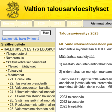
Siirry
sisältöön
Valtion talousarvioesitykset
Etusivu
2027
2026
2025
2024
Aiemmat talou
Talousarvioesitys 2023
Laajennettu haku
Tyhjennä
60.
Siirto interventiorahastoon
(ki
Sisällysluettelo
Momentille myönnetään
400 000
eur
HALLITUKSEN ESITYS EDUSKUNNALLE VALTION TALOUSARVIOKSI 
Yleisperustelut
Määrärahaa saa käyttää:
Numerotaulu
Yksityiskohtaiset perustelut
1) maatalouden interventiorahastoon
Yleiset määräykset
Tuloarviot
2) niiden rahaston menojen maksamis
Määrärahat
21. Eduskunta
Selvitysosa:
Budjettisiirrolla kateta
arvioidaan jäävän lähinnä interventi
22. Tasavallan presidentti
markkinahäiriöiden riskin vuoksi. M
23. Valtioneuvoston kanslia
24. Ulkoministeriön hallinnonala
25. Oikeusministeriön hallinnonala
2023 talousarvio
26. Sisäministeriön hallinnonala
2022 talousarvio
27. Puolustusministeriön hallinnonala
2021 tilinpäätös
28. Valtiovarainministeriön hallinnonala