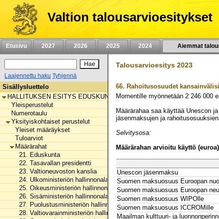
Siirry
sisältöön
Valtion talousarvioesitykset
Etusivu
2027
2026
2025
2024
Aiemmat talou
Talousarvioesitys 2023
Laajennettu haku
Tyhjennä
66.
Rahoitusosuudet kansainvälisill
Sisällysluettelo
Momentille myönnetään
2 246 000
e
HALLITUKSEN ESITYS EDUSKUNNALLE VALTION TALOUSARVIOKSI 
Yleisperustelut
Määrärahaa saa käyttää Unescon ja m
Numerotaulu
jäsenmaksujen ja rahoitusosuuksie
Yksityiskohtaiset perustelut
Yleiset määräykset
Selvitysosa:
Tuloarviot
Määrärahat
Määrärahan arvioitu käyttö (euroa)
21. Eduskunta
22. Tasavallan presidentti
23. Valtioneuvoston kanslia
Unescon jäsenmaksu
24. Ulkoministeriön hallinnonala
Suomen maksuosuus Euroopan nuor
25. Oikeusministeriön hallinnonala
Suomen maksuosuus Euroopan neuvo
26. Sisäministeriön hallinnonala
Suomen maksuosuus WIPOlle
27. Puolustusministeriön hallinnonala
Suomen maksuosuus ICCROMille
28. Valtiovarainministeriön hallinnonala
Maailman kulttuuri- ja luonnonperi