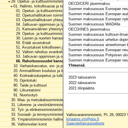
29. Opetus- ja kulttuuriministeriön hallinnonala
OECD/CERI jäsenmaksu
01. Hallinto, kirkollisasiat ja toimialan yhteiset menot
Suomen maksuosuus Euroopan ne
01. Opetus- ja kulttuuriministeriön toimintamenot
Suomen maksuosuus Euroopan audiov
02. Opetushallituksen toimintamenot
Suomen maksuosuus Euroopan nyky
03. Opetushallituksen yhteydessä toimivien viranomaisten toimint
Suomen maksuosuus WADAlle
04. Jatkuvan oppimisen ja työllisyyden palvelukeskuksen toiminta
21. Kansainvälinen yhteistyö
OECD/INES jäsenmaksu
29. Opetus- ja kulttuuriministeriön hallinnonalan arvonlisäveromenot
Suomen maksuosuus kulttuuri-ilmai
30. Lasten ja nuorten harrastustoiminta
Suomen maksuosuus urheilun dopin
50. Eräät avustukset
Suomen maksuosuus aineettoman ku
51. Avustukset kirkolliseen ja uskonnolliseen toimintaan
Suomen maksuosuus Euroopan neuvos
52. Valtion rahoitus evankelis-luterilaisen kirkon yhteiskunnallisiin te
Suomen maksuosuus Pohjoisen ulot
53. Jatkuvan oppimisen ja osaamisen kehittäminen
Suomen maksuosuus Euroopan neuvo
66. Rahoitusosuudet kansainvälisille järjestöille
Yhteensä
10. Varhaiskasvatus, esi- ja perusopetus ja vapaa sivistystyö
20. Ammatillinen koulutus ja lukiokoulutus
40. Korkeakouluopetus ja tutkimus
2023 talousarvio
70. Opintotuki
2022 talousarvio
80. Taide ja kulttuuri
2021 tilinpäätös
90. Liikuntatoimi
91. Nuorisotyö
30. Maa- ja metsätalousministeriön hallinnonala
31. Liikenne- ja viestintäministeriön hallinnonala
32. Työ- ja elinkeinoministeriön hallinnonala
33. Sosiaali- ja terveysministeriön hallinnonala
Valtiovarainministeriö, PL 28, 00023
kirjaamo.vm@gov.fi
35. Ympäristöministeriön hallinnonala
Saavutettavuusseloste
36. Valtionvelan korot