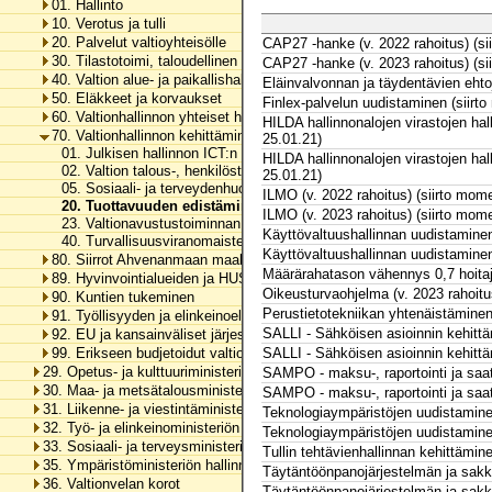
01. Hallinto
10. Verotus ja tulli
20. Palvelut valtioyhteisölle
CAP27 -hanke (v. 2022 rahoitus) (si
30. Tilastotoimi, taloudellinen tutkimus ja rekisterihallinto
CAP27 -hanke (v. 2023 rahoitus) (si
40. Valtion alue- ja paikallishallinto
Eläinvalvonnan ja täydentävien ehtoj
50. Eläkkeet ja korvaukset
Finlex-palvelun uudistaminen (siirto
60. Valtionhallinnon yhteiset henkilöstömenot
HILDA hallinnonalojen virastojen hal
70. Valtionhallinnon kehittäminen
25.01.21)
01. Julkisen hallinnon ICT:n ohjaus ja kehittäminen
HILDA hallinnonalojen virastojen hall
02. Valtion talous-, henkilöstö- ja toimitilahallinnon tietojärjestelmät
25.01.21)
05. Sosiaali- ja terveydenhuollon sekä pelastustoimen uudistuksen v
ILMO (v. 2022 rahoitus) (siirto mome
20. Tuottavuuden edistäminen
ILMO (v. 2023 rahoitus) (siirto mome
23. Valtionavustustoiminnan kehittämis- ja digitalisointihanke
Käyttövaltuushallinnan uudistaminen 
40. Turvallisuusviranomaisten viestintäverkot
Käyttövaltuushallinnan uudistaminen 
80. Siirrot Ahvenanmaan maakunnalle
Määrärahatason vähennys 0,7 hoitaj
89. Hyvinvointialueiden ja HUS-yhtymän rahoitus
Oikeusturvaohjelma (v. 2023 rahoitus
90. Kuntien tukeminen
Perustietotekniikan yhtenäistäminen
91. Työllisyyden ja elinkeinoelämän tukeminen
SALLI - Sähköisen asioinnin kehittäm
92. EU ja kansainväliset järjestöt
99. Erikseen budjetoidut valtionhallinnon menot
SALLI - Sähköisen asioinnin kehittäm
29. Opetus- ja kulttuuriministeriön hallinnonala
SAMPO - maksu-, raportointi ja saata
30. Maa- ja metsätalousministeriön hallinnonala
SAMPO - maksu-, raportointi ja saata
31. Liikenne- ja viestintäministeriön hallinnonala
Teknologiaympäristöjen uudistaminen
32. Työ- ja elinkeinoministeriön hallinnonala
Teknologiaympäristöjen uudistaminen
33. Sosiaali- ja terveysministeriön hallinnonala
Tullin tehtävienhallinnan kehittämine
35. Ympäristöministeriön hallinnonala
Täytäntöönpanojärjestelmän ja sakkor
36. Valtionvelan korot
Täytäntöönpanojärjestelmän ja sakkor