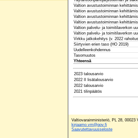
Valtion avustustoiminnan kehittämis- 
Valtion avustustoiminnan kehittämis- 
Valtion avustustoiminnan kehittämis- 
Valtion avustustoiminnan kehittämis- 
Valtion palvelu- ja toimitilaverkon u
Valtion palvelu- ja toimitilaverkon u
Virkku jatkokehitys (v. 2022 rahoitus
Siirtyvien erien taso (HO 2019)
Uudelleenkohdennus
Tasomuutos
Yhteensä
2023 talousarvio
2022 II lisätalousarvio
2022 talousarvio
2021 tilinpäätös
Valtiovarainministeriö, PL 28, 00023
kirjaamo.vm@gov.fi
Saavutettavuusseloste