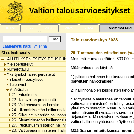
Siirry
sisältöön
Valtion talousarvioesitykset
Etusivu
2027
2026
2025
2024
Aiemmat talou
Talousarvioesitys 2023
Laajennettu haku
Tyhjennä
20.
Tuottavuuden edistäminen
(sii
Sisällysluettelo
Momentille myönnetään
9 800 000
e
HALLITUKSEN ESITYS EDUSKUNNALLE VALTION TALOUSARVIOKSI 
Yleisperustelut
Määrärahaa saa käyttää:
Numerotaulu
Yksityiskohtaiset perustelut
1) julkisen hallinnon tuottavuuden e
Yleiset määräykset
palvelujen hankkimiseen
Tuloarviot
Määrärahat
2) hallinnonalojen keskeisten tietoj
21. Eduskunta
Selvitysosa:
Määrärahaa on tarkoitus 
22. Tasavallan presidentti
valtiovarainministeriö on tehnyt as
23. Valtioneuvoston kanslia
yhteistoimintasopimuksen. Ministeriöi
24. Ulkoministeriön hallinnonala
automatisoinnilla voidaan saavuttaa 
25. Oikeusministeriön hallinnonala
järjestelmiä. Määrärahaa voidaan my
26. Sisäministeriön hallinnonala
valtionhallinnon yhteiseen käyttöön t
27. Puolustusministeriön hallinnonala
28. Valtiovarainministeriön hallinnonala
Määrärahan mitoituksessa huomioo